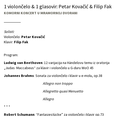
1 violončelo & 1 glasovir: Petar Kovačić & Filip Fak
KOMORNI KONCERT U MRAMORNOJ DVORANI
Solisti:
Violončelo:
Petar Kovačić
Klavir:
Filip Fak
Program:
Ludwig van Beethoven
: 12 varijacija na Händelovu temu iz oratorija
„Judas Maccabeus“ za klavir i violončelo u G-duru WoO 45
Johannes Brahms
: Sonata za violončelo i klavir u e-molu, op.38
Allegro non troppo
Allegretto quasi Menuetto
Allegro
* * *
Robert Schumann
: “Fantasiestücke” za violončelo i klavir op.73