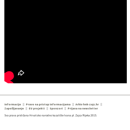
Informacije
Pravo na pristup informacijama
Arhiv hnk-zajc.hr
Zapošljavanje
EU projekti
Sponzori
Prijava na newsletter
Sva prava pridržana Hrvatsko narodno kazalište Ivana pl. Zajca Rijeka 2015.