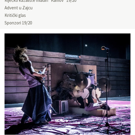
Riječko kazalište mladih “Kamov” 19/20
Advent u Zajcu
Kritički glas
Sponzori 19/20