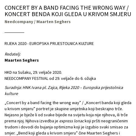
CONCERT BY A BAND FACING THE WRONG WAY /
KONCERT BENDA KOJI GLEDA U KRIVOM SMJERU
Needcompany / Maarten Seghers
RIJEKA 2020 - EUROPSKA PRIJESTOLNICA KULTURE
Redatelj:
Maarten Seghers
HKD na Sušaku, 29. veljače 2020.
NEEDCOMPANY FESTIVAL od 29. veljače do 6. ožujka
Suradnja: HNK Ivana pl. Zajca, Rijeka 2020 – Europska prijestolnica
kulture
„Concert by a band facing the wrong way” / „Koncert banda koji gleda
u krivom smjeru” portret je skupine umjetnika koji beskrajno trče.
Nejasno je bježe li od svake bijede na svijetu koja nije njihova, ili trče
prema njoj. Njihova izvedba je
express lonac
koji pršti neograničenim
trudom i dovodi do bujanja optimizma koji je izgubio svaki smisao za
smjer. „Bend koji gleda u krivom smjeru” čine Maarten Seghers i