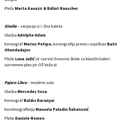
Plešu
Marta Kanazir & Bálint Rauscher
Giselle
– varijacija iz I. čina baleta
Glazba
Adolphe Adam
Koreograf
Marius Petipa
; koreografiju prenio i uvježbao
Batir
Ohundadajev
Pleše
Luna Jušić
(4. razred Osnovne škole za klasični balet i
suvremeni ples pri OŠ Vežica)
Pajaro Libre
– moderni solo
Glazba
Mercedes Sosa
Koreograf
Bal
á
zs Baranyai
Kostimografkinja
Manuela Paladin Šabanović
Pleše
Daniele Romeo