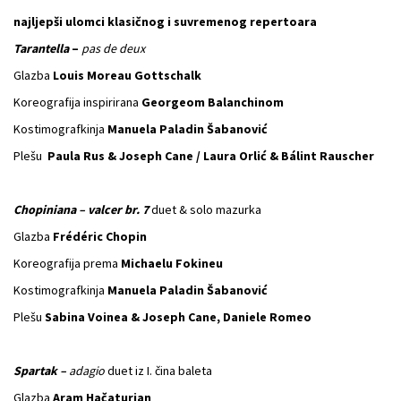
najljepši ulomci klasičnog i suvremenog repertoara
Tarantella
–
pas de deux
Glazba
Louis Moreau Gottschalk
Koreografija inspirirana
Georgeom Balanchinom
Kostimografkinja
Manuela Paladin Šabanović
Plešu
Paula Rus & Joseph Cane / Laura Orlić & Bálint Rauscher
Chopiniana – valcer br. 7
duet & solo mazurka
Glazba
Frédéric Chopin
Koreografija prema
Michaelu Fokineu
Kostimografkinja
Manuela Paladin Šabanović
Plešu
Sabina Voinea & Joseph Cane, Daniele Romeo
Spartak –
adagio
duet iz I. čina baleta
Glazba
Aram Hačaturjan