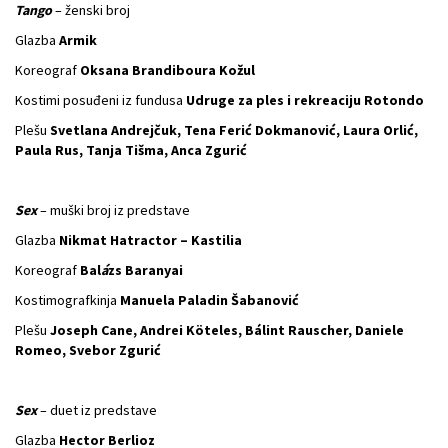
Tango
– ženski broj
Glazba
Armik
Koreograf
Oksana Brandiboura Kožul
Kostimi posuđeni iz fundusa
Udruge za ples i rekreaciju Rotondo
Plešu
Svetlana Andrejčuk, Tena Ferić Dokmanović, Laura Orlić,
Paula Rus, Tanja Tišma, Anca Zgurić
Sex
– muški broj iz predstave
Glazba
Nikmat Hatractor – Kastilia
Koreograf
Bal
á
zs Baranyai
Kostimografkinja
Manuela Paladin Šabanović
Plešu
Joseph Cane, Andrei Köteles, Bálint Rauscher, Daniele
Romeo, Svebor Zgurić
Sex
– duet iz predstave
Glazba
Hector Berlioz