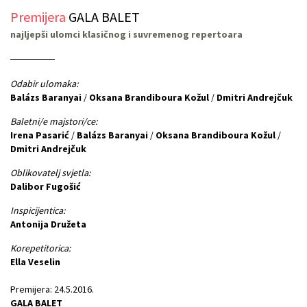
Premijera
GALA BALET
najljepši ulomci klasičnog i suvremenog repertoara
Odabir ulomaka:
Balázs Baranyai
/
Oksana Brandiboura Kožul
/
Dmitri Andrejčuk
Baletni/e majstori/ce:
Irena Pasarić
/
Balázs Baranyai
/
Oksana Brandiboura Kožul
/
Dmitri Andrejčuk
Oblikovatelj svjetla:
Dalibor Fugošić
Inspicijentica:
Antonija Družeta
Korepetitorica:
Ella Veselin
Premijera: 24.5.2016.
GALA BALET