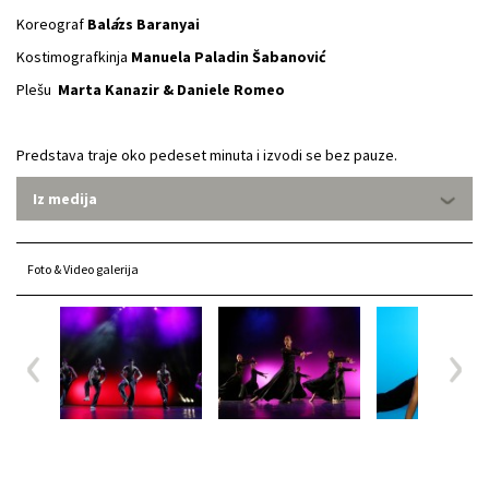
Koreograf
Bal
á
zs Baranyai
Kostimografkinja
Manuela Paladin Šabanović
Plešu
Marta Kanazir & Daniele Romeo
Predstava traje oko pedeset minuta i izvodi se bez pauze.
Iz medija
Foto & Video galerija