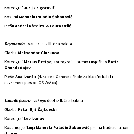
Koreograf
Jurij Grigorovič
Kostimi
Manuela Paladin Šabanović
Plešu
Andrei Köteles & Laura Orlić
Raymonda
– varijacija iz III. čina baleta
Glazba
Aleksandar Glazunov
Koreograf
Marius Petipa
; koreografiju prenio i uvježbao
Batir
Ohundadajev
Pleše
Ana Ivančić
(4. razred Osnovne škole za klasični balet i
suvremeni ples pri OŠ Vežica)
Labuđe jezero
– adagio
duet iz II. čina baleta
Glazba
Petar Iljič Čajkovski
Koreograf
Lev Ivanov
Kostimografkinja
Manuela Paladin Šabanović
prema tradicionalnom
dizajnu