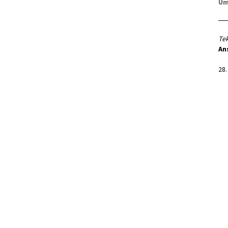
Um
Tek
An
28.