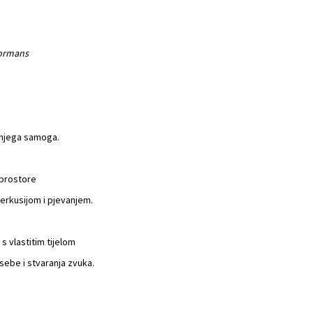
formans
m njega samoga.
 prostore
erkusijom i pjevanjem.
s vlastitim tijelom
sebe i stvaranja zvuka.