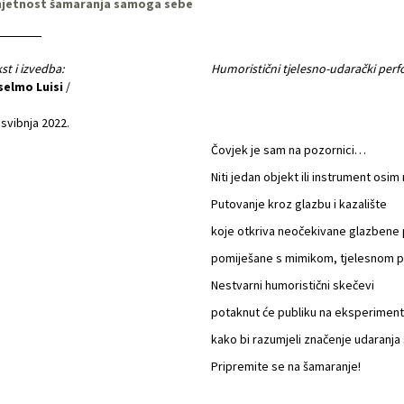
jetnost šamaranja samoga sebe
st i izvedba:
Humoristični tjelesno-udarački per
selmo Luisi
/
 svibnja 2022.
Čovjek je sam na pozornici…
Niti jedan objekt ili instrument osi
Putovanje kroz glazbu i kazalište
koje otkriva neočekivane glazbene
pomiješane s mimikom, tjelesnom p
Nestvarni humoristični skečevi
potaknut će publiku na eksperiment 
kako bi razumjeli značenje udaranja 
Pripremite se na šamaranje!