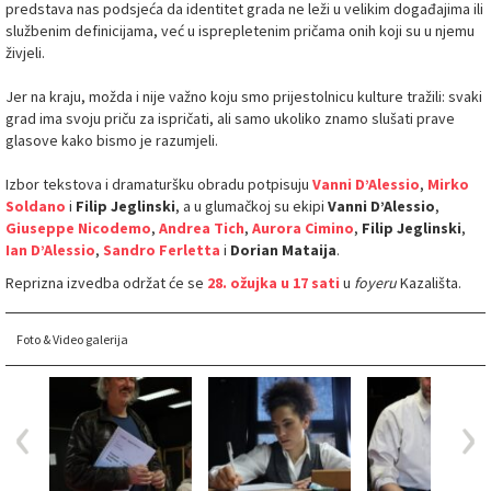
predstava nas podsjeća da identitet grada ne leži u velikim događajima ili
službenim definicijama, već u isprepletenim pričama onih koji su u njemu
živjeli.
Jer na kraju, možda i nije važno koju smo prijestolnicu kulture tražili: svaki
grad ima svoju priču za ispričati, ali samo ukoliko znamo slušati prave
glasove kako bismo je razumjeli.
Izbor tekstova i dramaturšku obradu potpisuju
Vanni D’Alessio
,
Mirko
Soldano
i
Filip Jeglinski
, a u glumačkoj su ekipi
Vanni D’Alessio
,
Giuseppe Nicodemo
,
Andrea Tich
,
Aurora Cimino
,
Filip Jeglinski
,
Ian D’Alessio
,
Sandro Ferletta
i
Dorian Mataija
.
Reprizna izvedba održat će se
28. ožujka u 17 sati
u
foyeru
Kazališta.
Foto & Video galerija