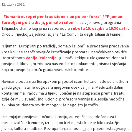
12. ožujka 2025.
“Fiumani: europei per tradizione e un pò per forza” / “Fijumani:
Europljani po tradiciji, pomalo i silom”
naziv je novog programa
Talijanske drame koji je na rasporedu
u subotu 15. ožujka u 19.30 sati
u
Circolu (riječkoj Zajednici Talijana / La Comunità degli Italiani di Fiume).
“Fijumani: Europljani po tradiciji, pomalo i silom” je predstava predavanje
kroz koju se razočaravajuće istraživanje pretvara u neočekivano otkriće.
Uz profesora
Vanija D’Alessija
i glumačku ekipu u ulogama studenata i
povijesnih likova, predstava nas vodi kroz dokumente, pisma i sjećanja
koja pripovijedaju priču grada višestrukih identiteta.
Novinar u potrazi za Europskom prijestolnicom kulture nađe se u lučkom
gradu gdje ništa ne odgovara njegovim očekivanjima. Među zahrđalim
kontejnerima i radovima u tijeku, upućen je na stepenice prema Trsatu,
gdje će mu u sveučilišnoj učionici profesora Vannija D’Alessija neobična
skupina studenata otkriti mnogo više nego što je tražio.
Izmjenjujući povijesnu točnost i ironiju, autentična svjedočanstva i
metakazališne trenutke, izranja portret mjesta koje je bilo raskrižje
jezika, kultura i sudbina. Bez upadanja u nostalgiju ili pojednostavljivanje,