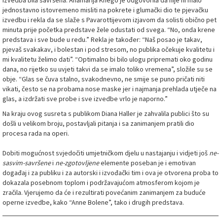
izvedba bila savršena. Anamarija Knego je odgovorila da nije ni malo
jednostavno istovremeno misliti na pokrete i glumački dio te pjevačku
izvedbu i rekla da se slaže s Pavarottijevom izjavom da solisti obično pet
minuta prije početka predstave žele odustati od svega. “No, onda krene
predstava i sve bude u redu.” Rekla je također: “Naš posao je takav,
pjevaš svakakav, i bolestan i pod stresom, no publika očekuje kvalitetu i
mi kvalitetu želimo dati”. “Optimalno bi bilo ulogu pripremati oko godinu
dana, no rijetko su uvjeti takvi da se imalo toliko vremena”, složile su se
obje. “Glas se čuva stalno, svakodnevno, ne smije se puno pričati niti
vikati, često se na probama nose maske jer i najmanja prehlada utječe na
glas, a izdržati sve probe i sve izvedbe vrlo je naporno.”
Na kraju ovog susreta s publikom Diana Haller je zahvalila publici što su
došli u velikom broju, postavljali pitanja i sa zanimanjem pratili dio
procesa rada na operi.
Dobiti mogućnost svjedočiti umjetničkom djelu u nastajanju i vidjeti još
ne-
sasvim-savršene
i
ne-zgotovljene
elemente poseban je i emotivan
događaj i za publiku i za autorski i izvođački tim i ova je otvorena proba to
dokazala posebnom toplom i podržavajućom atmosferom kojom je
zračila. Vjerujemo da će i rezultirati povećanim zanimanjem za buduće
operne izvedbe, kako “Anne Bolene”, tako i drugih predstava.