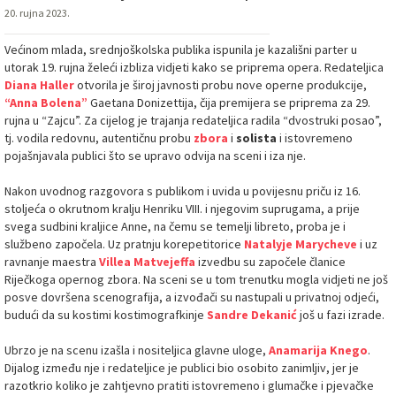
20. rujna 2023.
Većinom mlada, srednjoškolska publika ispunila je kazališni parter u
utorak 19. rujna želeći izbliza vidjeti kako se priprema opera. Redateljica
Diana Haller
otvorila je široj javnosti probu nove operne produkcije,
“Anna Bolena”
Gaetana Donizettija, čija premijera se priprema za 29.
rujna u “Zajcu”. Za cijelog je trajanja redateljica radila “dvostruki posao”,
tj. vodila redovnu, autentičnu probu
zbora
i
solista
i istovremeno
pojašnjavala publici što se upravo odvija na sceni i iza nje.
Nakon uvodnog razgovora s publikom i uvida u povijesnu priču iz 16.
stoljeća o okrutnom kralju Henriku VIII. i njegovim suprugama, a prije
svega sudbini kraljice Anne, na čemu se temelji libreto, proba je i
službeno započela. Uz pratnju korepetitorice
Natalyje Marycheve
i uz
ravnanje maestra
Villea Matvejeffa
izvedbu su započele članice
Riječkoga opernog zbora. Na sceni se u tom trenutku mogla vidjeti ne još
posve dovršena scenografija, a izvođači su nastupali u privatnoj odjeći,
budući da su kostimi kostimografkinje
Sandre Dekanić
još u fazi izrade.
Ubrzo je na scenu izašla i nositeljica glavne uloge,
Anamarija Knego
.
Dijalog između nje i redateljice je publici bio osobito zanimljiv, jer je
razotkrio koliko je zahtjevno pratiti istovremeno i glumačke i pjevačke