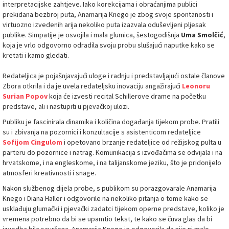
interpretacijske zahtjeve. Iako korekcijama i obraćanjima publici
prekidana bezbroj puta, Anamarija Knego je zbog svoje spontanosti i
virtuozno izvedenih arija nekoliko puta izazvala oduševljeni pljesak
publike. Simpatije je osvojila i mala glumica, šestogodišnja
Uma Smolčić
,
koja je vrlo odgovorno odradila svoju probu slušajući naputke kako se
kretati i kamo gledati.
Redateljica je pojašnjavajući uloge i radnju i predstavljajući ostale članove
Zbora otkrila i da je uvela redateljsku inovaciju angažirajući
Leonoru
Surian Popov
koja će izvesti recital Schillerove drame na početku
predstave, ali i nastupiti u pjevačkoj ulozi.
Publiku je fascinirala dinamika i količina događanja tijekom probe. Pratili
su i zbivanja na pozornici i konzultacije s asistenticom redateljice
Sofijom Cingulom
i opetovano brzanje redateljice od režijskog pulta u
parteru do pozornice i natrag. Komunikacija s izvođačima se odvijala i na
hrvatskome, i na engleskome, i na talijanskome jeziku, što je pridonijelo
atmosferi kreativnosti i snage.
Nakon službenog dijela probe, s publikom su porazgovarale Anamarija
Knego i Diana Haller i odgovorile na nekoliko pitanja o tome kako se
usklađuju glumački i pjevački zadatci tijekom operne predstave, koliko je
vremena potrebno da bi se upamtio tekst, te kako se čuva glas da bi