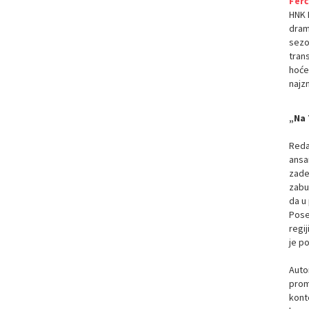
Fer
HNK I
dram
sezon
tran
hoće
najz
„Na 
Reda
ansam
zades
zabu
da u 
Pose
regij
je po
Auto
promj
konte