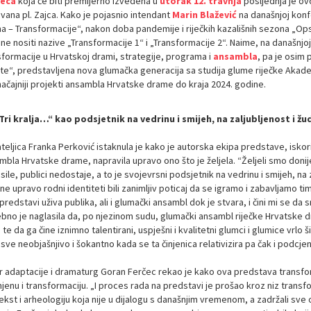
čeca
koja će biti premijerno izvedena u
utorak 12. travnja
posljednja je o
vana pl. Zajca. Kako je pojasnio intendant
Marin Blažević
na današnjoj konf
a – Transformacije“, nakon doba pandemije i riječkih kazališnih sezona „Ops
e nositi nazive „Transformacije 1“ i „Transformacije 2“. Naime, na današnjoj j
sformacije u Hrvatskoj drami, strategije, programa i
ansambla
, pa je osim 
te“, predstavljena nova glumačka generacija sa studija glume riječke Akademi
načajniji projekti ansambla Hrvatske drame do kraja 2024. godine.
Tri kralja…“ kao podsjetnik na vedrinu i smijeh, na zaljubljenost i žu
teljica Franka Perković istaknula je kako je autorska ekipa predstave, iskor
bla Hrvatske drame, napravila upravo ono što je željela. “Željeli smo donije
ile, publici nedostaje, a to je svojevrsni podsjetnik na vedrinu i smijeh, na 
ne upravo rodni identiteti bili zanimljiv poticaj da se igramo i zabavljamo 
predstavi uživa publika, ali i glumački ansambl dok je stvara, i čini mi se da 
bno je naglasila da, po njezinom sudu, glumački ansambl riječke Hrvatske dr
i te da ga čine iznimno talentirani, uspješni i kvalitetni glumci i glumice vr
sve neobjašnjivo i šokantno kada se ta činjenica relativizira pa čak i podcjen
r adaptacije i dramaturg Goran Ferčec rekao je kako ova predstava transfor
enu i transformaciju. „I proces rada na predstavi je prošao kroz niz transfo
kst i arheologiju koja nije u dijalogu s današnjim vremenom, a zadržali sve 