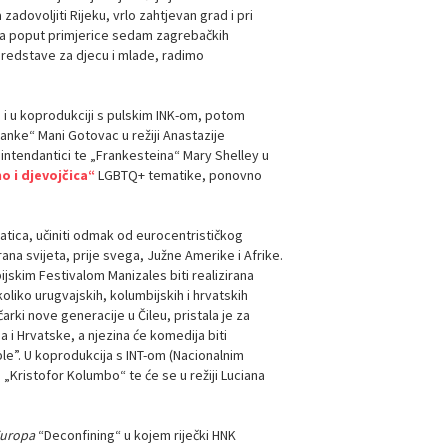
adovoljiti Rijeku, vrlo zahtjevan grad i pri
ova poput primjerice sedam zagrebačkih
predstave za djecu i mlade, radimo
a
i u koprodukciji s pulskim INK-om, potom
anke“ Mani Gotovac u režiji Anastazije
 intendantici te „Frankesteina“ Mary Shelley u
no i djevojčica“
LGBTQ+ tematike, ponovno
atica, učiniti odmak od eurocentrističkog
rana svijeta, prije svega, Južne Amerike i Afrike.
ijskim Festivalom Manizales biti realizirana
ko urugvajskih, kolumbijskih i hrvatskih
čarki nove generacije u Čileu, pristala je za
 i Hrvatske, a njezina će komedija biti
ble”. U koprodukcija s INT-om (Nacionalnim
 „Kristofor Kolumbo“ te će se u režiji Luciana
Europa
“Deconfining“ u kojem riječki HNK