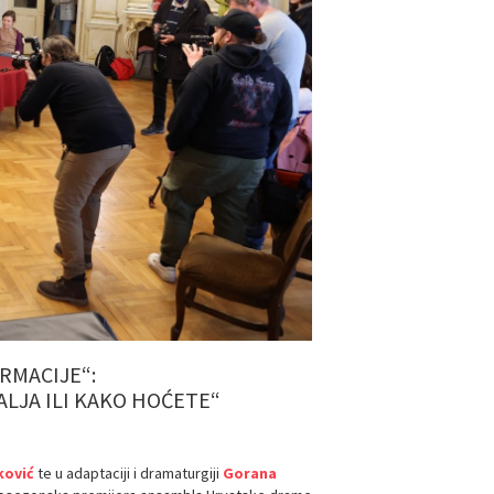
RMACIJE“:
LJA ILI KAKO HOĆETE“
ković
te u adaptaciji i dramaturgiji
Gorana