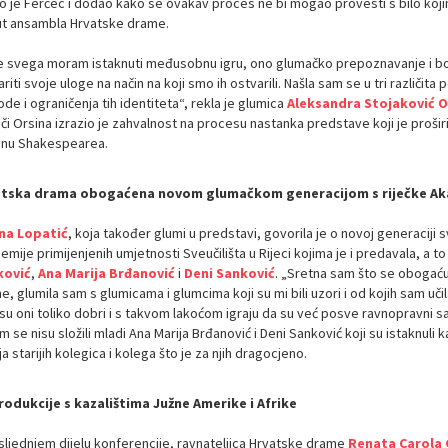
o je Ferčec i dodao kako se ovakav proces ne bi mogao provesti s bilo ko
t ansambla Hrvatske drame.
je svega moram istaknuti međusobnu igru, ono glumačko prepoznavanje i bog
riti svoje uloge na način na koji smo ih ostvarili. Našla sam se u tri različita p
de i ograničenja tih identiteta“, rekla je glumica
Aleksandra Stojaković O
i Orsina izrazio je zahvalnost na procesu nastanka predstave koji je proširi
činu Shakespearea.
tska drama obogaćena novom glumačkom generacijom s riječke Ak
na Lopatić
, koja također glumi u predstavi, govorila je o novoj generaciji 
mije primijenjenih umjetnosti Sveučilišta u Rijeci kojima je i predavala, a t
ković
,
Ana Marija Brđanović
i
Deni Sanković
. „Sretna sam što se obogać
, glumila sam s glumicama i glumcima koji su mi bili uzori i od kojih sam uči
su oni toliko dobri i s takvom lakoćom igraju da su već posve ravnopravni sa
m se nisu složili mladi Ana Marija Brđanović i Deni Sanković koji su istaknuli k
a starijih kolegica i kolega što je za njih dragocjeno.
odukcije s kazalištima Južne Amerike i Afrike
sljednjem dijelu konferencije, ravnateljica Hrvatske drame
Renata Carola 