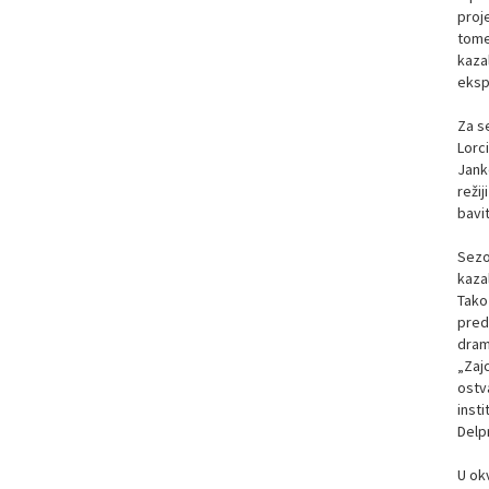
proje
tome
kaza
eksp
Za se
Lorc
Janko
reži
bavit
Sezo
kazal
Tako 
pred
drama
„Zajc
ostv
insti
Delp
U ok