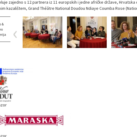
eluje zajedno s 12 partnera iz 11 europskih i jedne afričke države, Hrvatska
čkim kazalištem, Grand Théâtre National Doudou Ndiaye Coumba Rose (Nation
o &
eo
rija
zor
zor