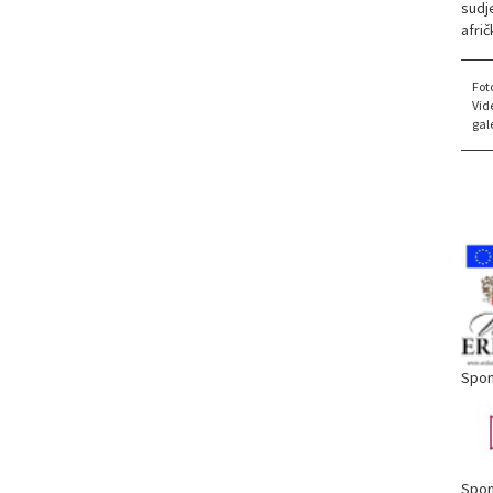
sudj
afri
Fot
Vid
gale
Spon
Spon