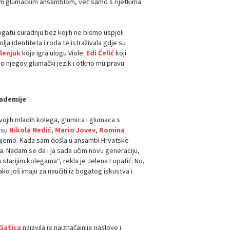
jim glumačkim ansamblom, već samo s rijetkima
atu suradnju bez kojih ne bismo uspjeli
olja identiteta i roda te istraživala gdje su
lenjuk
koja igra ulogu Viole.
Edi Ćelić
koji
o njegov glumački jezik i otkrio mu pravu
ademije
svojih mladih kolega, glumica i glumaca s
o su
Nikola Nedić
,
Mario Jovev
,
Romina
ujemo. Kada sam došla u ansambl Hrvatske
la. Nadam se da i ja sada učim novu generaciju,
 starijim kolegama“, rekla je Jelena Lopatić. No,
ako još imaju za naučiti iz bogatog iskustva i
Gatica
najavila je najznačajnije naslove i