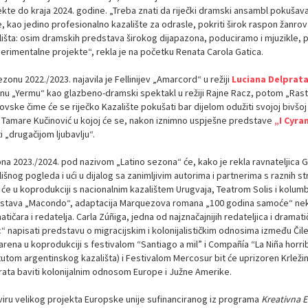
kte do kraja 2024. godine. „Treba znati da riječki dramski ansambl pokušava z
, kao jedino profesionalno kazalište za odrasle, pokriti širok raspon žanr
lišta: osim dramskih predstava širokog dijapazona, poduciramo i mjuzikle, 
erimentalne projekte“, rekla je na početku Renata Carola Gatica.
zonu 2022./2023. najavila je Fellinijev „Amarcord“ u režiji
Luciana Delprat
inu „Yermu“ kao glazbeno-dramski spektakl u režiji Rajne Racz, potom „Rast
vske čime će se riječko Kazalište pokušati bar dijelom odužiti svojoj bivšoj
ji Tamare Kučinović u kojoj će se, nakon iznimno uspješne predstave
„I Cyra
i „drugačijom ljubavlju“.
na 2023./2024. pod nazivom „Latino sezona“ će, kako je rekla ravnateljica G
išnog pogleda i ući u dijalog sa zanimljivim autorima i partnerima s raznih st
će u koprodukciji s nacionalnim kazalištem Urugvaja, Teatrom Solis i kolumb
stava „Macondo“, adaptacija Marquezova romana „100 godina samoće“ nekoli
tičara i redatelja. Carla Zúñiga, jedna od najznačajnijih redateljica i dramati
“ napisati predstavu o migracijskim i kolonijalističkim odnosima između Čilea
arena u koprodukciji s festivalom “Santiago a mil” i Compañía “La Niña horri
tutom argentinskog kazališta) i Festivalom Mercosur bit će uprizoren Krležin
rata baviti kolonijalnim odnosom Europe i Južne Amerike.
viru velikog projekta Europske unije sufinanciranog iz programa
Kreativna 