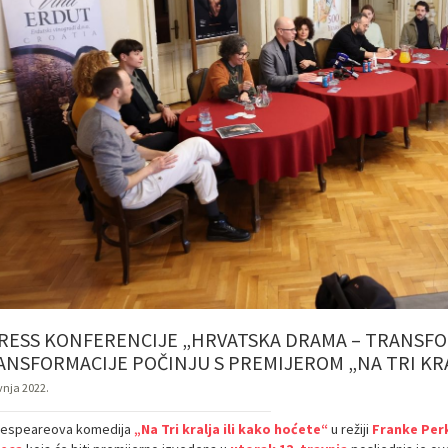
PRESS KONFERENCIJE „HRVATSKA DRAMA – TRANSFO
ANSFORMACIJE POČINJU S PREMIJEROM „NA TRI KRA
vnja 2022.
espeareova komedija
„Na Tri kralja ili kako hoćete“
u režiji
Franke Per