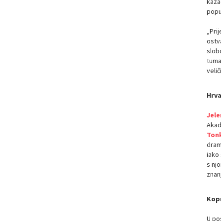
kaza
popu
„Pri
ostva
slobo
tumač
veli
Hrva
Jele
Akade
Ton
drame
iako 
s njo
znanj
Kopr
U po