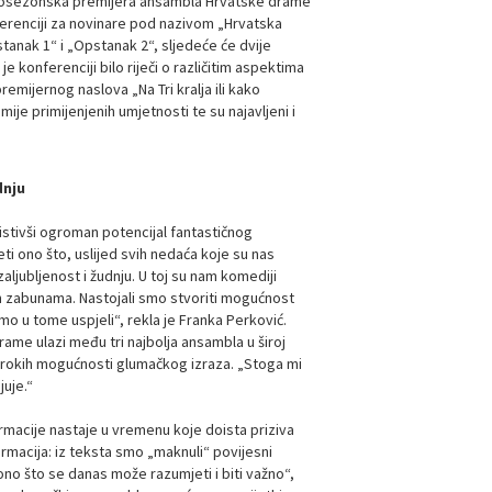
vosezonska premijera ansambla Hrvatske drame
erenciji za novinare pod nazivom „Hrvatska
tanak 1“ i „Opstanak 2“, sljedeće će dvije
e konferenciji bilo riječi o različitim aspektima
premijernog naslova „Na Tri kralja ili kako
je primijenjenih umjetnosti te su najavljeni i
dnju
istivši ogroman potencijal fantastičnog
ti ono što, uslijed svih nedaća koje su nas
zaljubljenost i žudnju. U toj su nam komediji
tim zabunama. Nastojali smo stvoriti mogućnost
smo u tome uspjeli“, rekla je Franka Perković.
ame ulazi među tri najbolja ansambla u široj
lo širokih mogućnosti glumačkog izraza. „Stoga mi
juje.“
macije nastaje u vremenu koje doista priziva
rmacija: iz teksta smo „maknuli“ povijesni
ono što se danas može razumjeti i biti važno“,