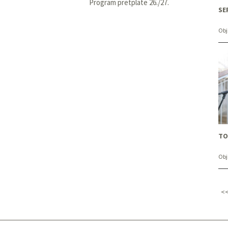
Program pretplate 26./27.
SE
Obj
TO
Obj
<