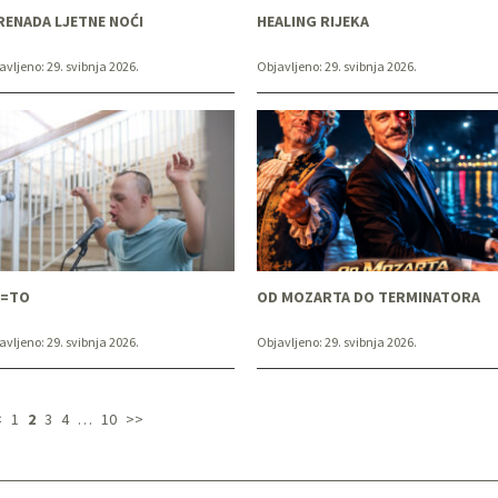
RENADA LJETNE NOĆI
HEALING RIJEKA
avljeno:
29. svibnja 2026.
Objavljeno:
29. svibnja 2026.
=TO
OD MOZARTA DO TERMINATORA
avljeno:
29. svibnja 2026.
Objavljeno:
29. svibnja 2026.
<
1
2
3
4
…
10
>>