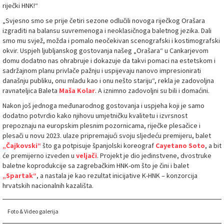
riječki HNK!“
„Svjesno smo se prije četiri sezone odlučili novoga riječkog Orašara
izgraditi na balansu suvremenoga i neoklasičnoga baletnog jezika. Dali
smo mu svjež, možda i pomalo neočekivan scenografski i kostimografski
okvir. Uspjeh ljubljanskog gostovanja našeg „Orašara“ u Cankarjevom
domu dodatno nas ohrabruje i dokazuje da takvi pomaci na estetskom i
sadržajnom planu privlače pažnju i uspijevaju nanovo impresionirati
današnju publiku, onu mladu kao i onu nešto stariju“, rekla je zadovoljna
ravnateljica Baleta
Maša Kolar
. A iznimno zadovoljni su bili i domaćini.
Nakon još jednoga međunarodnog gostovanja i uspjeha koji je samo
dodatno potvrdio kako njihovu umjetničku kvalitetu i izvrsnost
prepoznaju na europskim plesnim pozornicama, riječke plesačice i
plesači u novu 2023. ulaze pripremajući svoju sljedeću premijeru, balet
„Čajkovski“
što ga potpisuje španjolski koreograf
Cayetano Soto
, a bit
će premijerno izveden u
veljači
. Projekt je dio jedinstvene, dvostruke
baletne koprodukcije sa zagrebačkim HNK-om što je čini i balet
„Spartak“
, a nastala je kao rezultat inicijative K-HNK – konzorcija
hrvatskih nacionalnih kazališta.
Foto & Video galerija