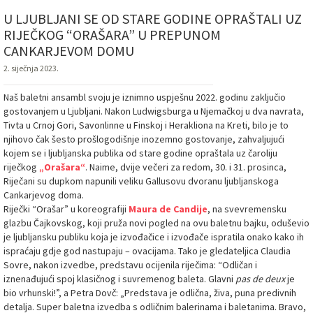
U LJUBLJANI SE OD STARE GODINE OPRAŠTALI UZ
RIJEČKOG “ORAŠARA” U PREPUNOM
CANKARJEVOM DOMU
2. siječnja 2023.
Naš baletni ansambl svoju je iznimno uspješnu 2022. godinu zaključio
gostovanjem u Ljubljani. Nakon Ludwigsburga u Njemačkoj u dva navrata,
Tivta u Crnoj Gori, Savonlinne u Finskoj i Herakliona na Kreti, bilo je to
njihovo čak šesto prošlogodišnje inozemno gostovanje, zahvaljujući
kojem se i ljubljanska publika od stare godine opraštala uz čaroliju
riječkog
„Orašara“
. Naime, dvije večeri za redom, 30. i 31. prosinca,
Riječani su dupkom napunili veliku Gallusovu dvoranu ljubljanskoga
Cankarjevog doma.
Riječki “Orašar” u koreografiji
Maura de Candije
, na svevremensku
glazbu Čajkovskog, koji pruža novi pogled na ovu baletnu bajku, oduševio
je ljubljansku publiku koja je izvođačice i izvođače ispratila onako kako ih
ispraćaju gdje god nastupaju – ovacijama. Tako je gledateljica Claudia
Sovre, nakon izvedbe, predstavu ocijenila riječima: “Odličan i
iznenađujući spoj klasičnog i suvremenog baleta. Glavni
pas de deux
je
bio vrhunski!”, a Petra Dovč: „Predstava je odlična, živa, puna predivnih
detalja. Super baletna izvedba s odličnim balerinama i baletanima. Bravo,