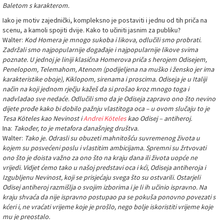
Baletom s karakterom.
Iako je motiv zajednički, kompleksno je postaviti i jednu od tih priča na
scenu, a kamoli spojiti dvije. Kako to učiniti jasnim za publiku?
Walter:
Kod Homera je mnogo sukoba i likova, odlučili smo probrati.
Zadržali smo najpopularnije događaje i najpopularnije likove svima
poznate. U jednoj je liniji klasična Homerova priča s herojem Odisejem,
Penelopom, Telemahom, Atenom (podijeljena na muško i žensko jer ima
karakteristike oboje), Kiklopom, sirenama i proscima. Odiseja je u Italiji
način na koji jednom rječju kažeš da si prošao kroz mnogo toga i
nadvladao sve nedaće. Odlučili smo da je Odiseja zapravo ono što nevino
dijete prođe kako bi dobilo pažnju vlastitoga oca – u ovom slučaju to je
Tesa Köteles kao Nevinost i
Andrei Köteles
kao Odisej – antiheroj.
Ina:
Također, to je metafora današnjeg društva.
Walter:
Tako je. Odrasli su obuzeti mahnitošću suvremenog života u
kojem su posvećeni poslu i vlastitim ambicijama. Spremni su žrtvovati
ono što je doista važno za ono što na kraju dana ili života uopće ne
vrijedi. Vidjet ćemo tako u našoj predstavi oca i kći, Odiseja antiheroja i
Izgubljenu Nevinost, koji se prisjećaju svega što su ostvarili. Ostarjeli
Odisej antiheroj razmišlja o svojim izborima i je li ih učinio ispravno. Na
kraju shvaća da nije ispravno postupao pa se pokuša ponovno povezati s
kćeri i, ne vraćati vrijeme koje je prošlo, nego bolje iskoristiti vrijeme koje
mu je preostalo.