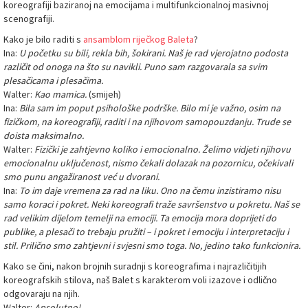
koreografiji baziranoj na emocijama i multifunkcionalnoj masivnoj
scenografiji.
Kako je bilo raditi s
ansamblom riječkog Baleta
?
Ina:
U početku su bili, rekla bih, šokirani. Naš je rad vjerojatno podosta
različit od onoga na što su navikli. Puno sam razgovarala sa svim
plesačicama i plesačima.
Walter:
Kao mamica.
(smijeh)
Ina:
Bila sam im poput psihološke podrške. Bilo mi je važno, osim na
fizičkom, na koreografiji, raditi i na njihovom samopouzdanju. Trude se
doista maksimalno.
Walter:
Fizički je zahtjevno koliko i emocionalno. Želimo vidjeti njihovu
emocionalnu uključenost, nismo čekali dolazak na pozornicu, očekivali
smo punu angažiranost već u dvorani.
Ina:
To im daje vremena za rad na liku. Ono na čemu inzistiramo nisu
samo koraci i pokret. Neki koreografi traže savršenstvo u pokretu. Naš se
rad velikim dijelom temelji na emociji. Ta emocija mora doprijeti do
publike, a plesači to trebaju pružiti – i pokret i emociju i interpretaciju i
stil. Prilično smo zahtjevni i svjesni smo toga. No, jedino tako funkcionira.
Kako se čini, nakon brojnih suradnji s koreografima i najrazličitijih
koreografskih stilova, naš Balet s karakterom voli izazove i odlično
odgovaraju na njih.
Walter:
Apsolutno!