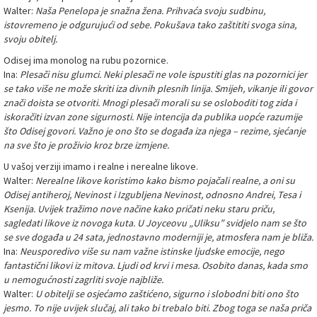
Walter:
Naša Penelopa je snažna žena. Prihvaća svoju sudbinu,
istovremeno je odgurujući od sebe. Pokušava tako zaštititi svoga sina,
svoju obitelj.
Odisej ima monolog na rubu pozornice.
Ina:
Plesači nisu glumci. Neki plesači ne vole ispustiti glas na pozornici jer
se tako više ne može skriti iza divnih plesnih linija. Smijeh, vikanje ili govor
znači doista se otvoriti. Mnogi plesači morali su se osloboditi tog zida i
iskoračiti izvan zone sigurnosti. Nije intencija da publika uopće razumije
što Odisej govori. Važno je ono što se događa iza njega – rezime, sjećanje
na sve što je proživio kroz brze izmjene.
U vašoj verziji imamo i realne i nerealne likove.
Walter:
Nerealne likove koristimo kako bismo pojačali realne, a oni su
Odisej antiheroj, Nevinost i Izgubljena Nevinost, odnosno Andrei, Tesa i
Ksenija. Uvijek tražimo nove načine kako pričati neku staru priču,
sagledati likove iz novoga kuta. U Joyceovu „Uliksu” svidjelo nam se što
se sve događa u 24 sata, jednostavno moderniji je, atmosfera nam je bliža.
Ina:
Neusporedivo više su nam važne istinske ljudske emocije, nego
fantastični likovi iz mitova. Ljudi od krvi i mesa. Osobito danas, kada smo
u nemogućnosti zagrliti svoje najbliže.
Walter:
U obitelji se osjećamo zaštićeno, sigurno i slobodni biti ono što
jesmo. To nije uvijek slučaj, ali tako bi trebalo biti. Zbog toga se naša priča