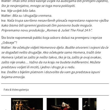
Walter:
Imali smo sreće kasnije uvijek na audicijama biti primljeni zajedno,
što je nevjerojatno, mnogo se toga mora poklopiti.
Ina:
Nije uvijek bilo lako.
Walter:
Bila su i drugačija vremena.
Ina:
Naša trupa savršeno nesavršenih plesača neprestano naporno vježba
kako bismo bili spremni gostovati čim ponovno bude moguće.
Pripremamo novu produkciju „Romeo & Juliet The Final 24 h”.
Što biste napomenuli publici koja uskoro dolazi na premijeru i reprize
„Odiseje”?
Walter:
Ne očekujte vidjeti Homerovo djelo. Budite otvoreni i svjesni da će
se događati nešto drugačije. Ako očekujete samo Homera, tražit ćete
Homera i pitati se zašto je nešto takvo, tko je ta, zašto je ovaj ovakav,
zašto nije onako… Važno da na kraju ne budete indiferentni. Možete
predstavu voljeti ili mrziti, i jedno i drugo je u redu.
Ina:
Dođite s bijelim platnom i dozvolite da vam ga predstava ispuni
bojama emocija.
Foto & Video galerija