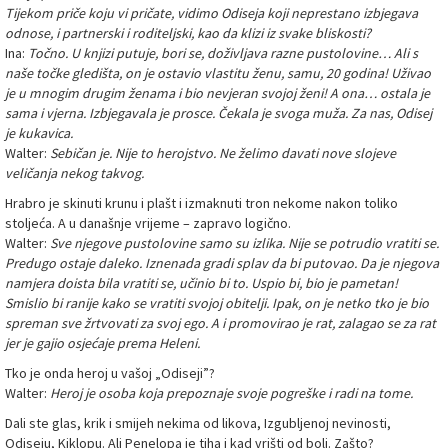
Tijekom priče koju vi pričate, vidimo Odiseja koji neprestano izbjegava
odnose, i partnerski i roditeljski, kao da klizi iz svake bliskosti?
Ina:
Točno. U knjizi putuje, bori se, doživljava razne pustolovine… Ali s
naše točke gledišta, on je ostavio vlastitu ženu, samu, 20 godina! Uživao
je u mnogim drugim ženama i bio nevjeran svojoj ženi! A ona… ostala je
sama i vjerna. Izbjegavala je prosce. Čekala je svoga muža. Za nas, Odisej
je kukavica.
Walter:
Sebičan je. Nije to herojstvo. Ne želimo davati nove slojeve
veličanja nekog takvog.
Hrabro je skinuti krunu i plašt i izmaknuti tron nekome nakon toliko
stoljeća. A u današnje vrijeme – zapravo logično.
Walter:
Sve njegove pustolovine samo su izlika. Nije se potrudio vratiti se.
Predugo ostaje daleko. Iznenada gradi splav da bi putovao. Da je njegova
namjera doista bila vratiti se, učinio bi to. Uspio bi, bio je pametan!
Smislio bi ranije kako se vratiti svojoj obitelji. Ipak, on je netko tko je bio
spreman sve žrtvovati za svoj ego. A i promovirao je rat, zalagao se za rat
jer je gajio osjećaje prema Heleni.
Tko je onda heroj u vašoj „Odiseji”?
Walter:
Heroj je osoba koja prepoznaje svoje pogreške i radi na tome.
Dali ste glas, krik i smijeh nekima od likova, Izgubljenoj nevinosti,
Odiseju, Kiklopu. Ali Penelopa je tiha i kad vrišti od boli. Zašto?