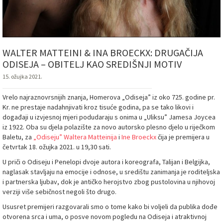
WALTER MATTEINI & INA BROECKX: DRUGAČIJA
ODISEJA – OBITELJ KAO SREDIŠNJI MOTIV
15. ožujka 2021.
Vrelo najraznovrsnijih znanja, Homerova „Odiseja” iz oko 725. godine pr.
Kr. ne prestaje nadahnjivati kroz tisuće godina, pa se tako likovi i
događaji u izvjesnoj mjeri podudaraju s onima u „Uliksu” Jamesa Joycea
iz 1922. Oba su djela polazište za novo autorsko plesno djelo u riječkom
Baletu, za
„Odiseju”
Waltera Matteinija
i
Ine Broeckx
čija je premijera u
četvrtak 18. ožujka 2021. u 19,30 sati.
U priči o Odiseju i Penelopi dvoje autora i koreografa, Talijan i Belgijka,
naglasak stavljaju na emocije i odnose, u središtu zanimanja je roditeljska
i partnerska ljubav, dok je antičko herojstvo zbog pustolovina u njihovoj
verziji više sebičnost negoli što drugo.
Ususret premijeri razgovarali smo o tome kako bi voljeli da publika dođe
otvorena srca i uma, o posve novom pogledu na Odiseja i atraktivnoj