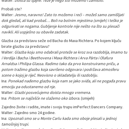
Walter:
Doista su sjajne. Teže je nego što možemo i zamisliti.
Probali ste?
Walter:
Jesmo, naravno! Zato to možemo i reći – možeš samo zamišljati
dok gledaš, ali kad probaš… Boli na bolnim mjestima (smijeh) i teško je
odgurivati se nogama. Gubljenje kontrole nije nešto na što su plesači
navikli. Ali uspješno su obavile zadatak.
Glazba za predstavu seže od Bacha do Maxa Richtera. Po kojem ključu
birate glazbu za predstavu?
Walter:
Glazba koju smo odabrali proteže se kroz sva razdoblja, imamo tu
i Verdija i Bacha i Beethovena i Maxa Richtera i Arva Pärta i Olafura
Arnaldsa i Philipa Glassa. Radimo tako da prvo konstruiramo priču, a
potom tražimo glazbu koja savršeno odgovara i podržava atmosferu
scene o kojoj je riječ. Neovisno o skladatelju ili razdoblju.
Ina:
Ponekad nađemo glazbu koja nam se jako sviđa, ali ne pogađa pravu
emociju pa odustanemo od nje.
Walter:
Glazbi posvećujemo doista mnogo vremena.
Ina:
Pritom se najčešće ne slažemo oko izbora.
(smijeh)
Zajedno živite i radite, imate i svoju trupu imPerfect Dancers Company.
Walter: Zajedno smo 24 godine.
Ina:
Upoznali smo se u Monte Carlu kada smo oboje plesali u jednoj
tamošnjoj trupi.