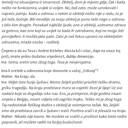
temelji na situacijama iz stvarnosti. Obitelj, dom je mjesto gdje, čak i kada
nešto ne funkcionira, uvijek si voljen. No, baš zato, može uzrokovati i
najveću patnju. Kada u odnosu s nekim iz obitelji nešto nije u redu, to je
još teže, bolnije. Biti nevidljiv za svoju obitelj je puno teže nego u odnosu
s bilo kim drugim. Ponekad najbliže ljude, one iz obitelji, uzimamo zdravo
za gotovo, kao one koji su uvijek tu kada ih zatrebamo, koji ne mogu biti
povrijeđeni. A možda jako pate. Zato je naš fokus upravo na obiteljskim
odnosima, mlada osoba – roditelj.
Činjenica da su Tesa i Andrei Köteles doista kći i otac, daje na snazi toj
priči, imate jednu dodatnu vrijednost, dublju dimenziju.
Ina:
Istina, sretni smo zbog toga. Tesa je nevjerojatna.
Ima li sretnih u odnosima koje donosite u vašoj „Odiseji”?
Walter:
Na kraju, da.
Ina:
Vidjet ćete fuziju ljubavi. Nismo željeli publici priuštiti tešku dramu,
grčku tragediju. Na kraju predstave mora se osjetiti: život je lijep! Uz sve
nedaće koje se događaju oko nas. Evo, ja primjerice, dvije godine nisam
smjela u Belgiju, nisam vidjela niti zagrlila majku. Teško mi je zbog toga.
Taj nedostatak fizičkog dodira s obitelji je neizmjerno težak. No, željeli
smo da predstava završi u ljubavi i sreći. Pozitiva zrači i iz plesača na kraju.
Walter:
Nikada nije kasno. Ne možete se vratiti u prošlost kako biste nešto
popravili, ali možete raditi na boljoj budućnosti.