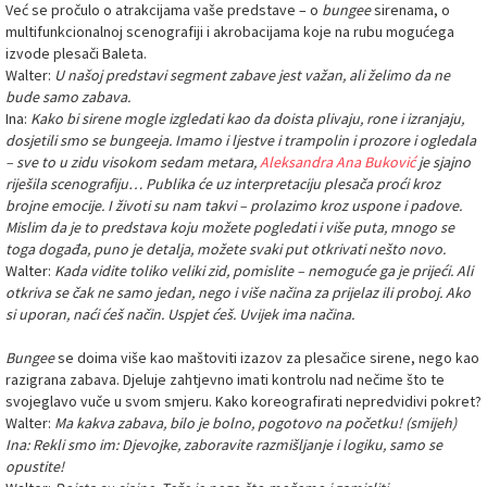
Već se pročulo o atrakcijama vaše predstave – o
bungee
sirenama, o
multifunkcionalnoj scenografiji i akrobacijama koje na rubu mogućega
izvode plesači Baleta.
Walter:
U našoj predstavi segment zabave jest važan, ali želimo da ne
bude samo zabava.
Ina:
Kako bi sirene mogle izgledati kao da doista plivaju, rone i izranjaju,
dosjetili smo se bungeeja. Imamo i ljestve i trampolin i prozore i ogledala
– sve to u zidu visokom sedam metara,
Aleksandra Ana Buković
je sjajno
riješila scenografiju… Publika će uz interpretaciju plesača proći kroz
brojne emocije. I životi su nam takvi – prolazimo kroz uspone i padove.
Mislim da je to predstava koju možete pogledati i više puta, mnogo se
toga događa, puno je detalja, možete svaki put otkrivati nešto novo.
Walter:
Kada vidite toliko veliki zid, pomislite – nemoguće ga je prijeći. Ali
otkriva se čak ne samo jedan, nego i više načina za prijelaz ili proboj. Ako
si uporan, naći ćeš način. Uspjet ćeš. Uvijek ima načina.
Bungee
se doima više kao maštoviti izazov za plesačice sirene, nego kao
razigrana zabava. Djeluje zahtjevno imati kontrolu nad nečime što te
svojeglavo vuče u svom smjeru. Kako koreografirati nepredvidivi pokret?
Walter:
Ma kakva zabava, bilo je bolno, pogotovo na početku! (smijeh)
Ina: Rekli smo im: Djevojke, zaboravite razmišljanje i logiku, samo se
opustite!