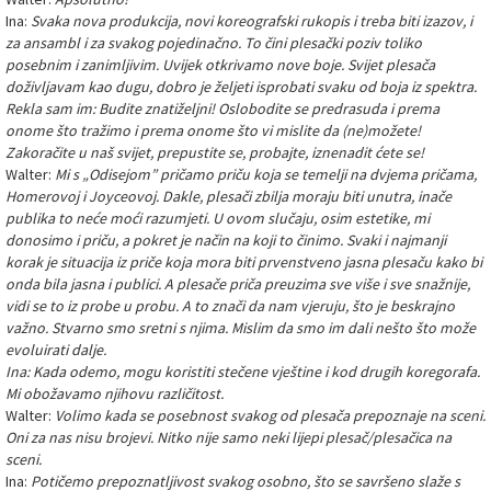
Ina:
Svaka nova produkcija, novi koreografski rukopis i treba biti izazov, i
za ansambl i za svakog pojedinačno. To čini plesački poziv toliko
posebnim i zanimljivim. Uvijek otkrivamo nove boje. Svijet plesača
doživljavam kao dugu, dobro je željeti isprobati svaku od boja iz spektra.
Rekla sam im: Budite znatiželjni! Oslobodite se predrasuda i prema
onome što tražimo i prema onome što vi mislite da (ne)možete!
Zakoračite u naš svijet, prepustite se, probajte, iznenadit ćete se!
Walter:
Mi s „Odisejom” pričamo priču koja se temelji na dvjema pričama,
Homerovoj i Joyceovoj. Dakle, plesači zbilja moraju biti unutra, inače
publika to neće moći razumjeti. U ovom slučaju, osim estetike, mi
donosimo i priču, a pokret je način na koji to činimo. Svaki i najmanji
korak je situacija iz priče koja mora biti prvenstveno jasna plesaču kako bi
onda bila jasna i publici. A plesače priča preuzima sve više i sve snažnije,
vidi se to iz probe u probu. A to znači da nam vjeruju, što je beskrajno
važno. Stvarno smo sretni s njima. Mislim da smo im dali nešto što može
evoluirati dalje.
Ina: Kada odemo, mogu koristiti stečene vještine i kod drugih koregorafa.
Mi obožavamo njihovu različitost.
Walter:
Volimo kada se posebnost svakog od plesača prepoznaje na sceni.
Oni za nas nisu brojevi. Nitko nije samo neki lijepi plesač/plesačica na
sceni.
Ina:
Potičemo prepoznatljivost svakog osobno, što se savršeno slaže s