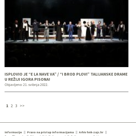
ISPLOVIO JE “E LA NAVE VA” / “I BROD PLOVI” TALIJANSKE DRAME
U REŽIJI IGORA PISONA!
Objavljeno:
21. svibnja 2022.
1
2
3
>>
Informacije
Pravo na pristup informacijama
Arhiv hnk-zajc.hr