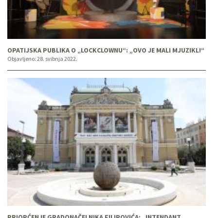
OPATIJSKA PUBLIKA O „LOCKCLOWNU“: „OVO JE MALI MJUZIKL!“
Objavljeno:
28. svibnja 2022.
PRIOPĆENJE GRADONAČELNIKA FILIPOVIĆA: „INTENDANT