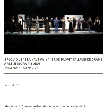
ISPLOVIO JE “E LA NAVE VA” / “I BROD PLOVI” TALIJANSKE DRAME
U REŽIJI IGORA PISONA!
Objavljeno:
21. svibnja 2022.
1
2
3
>>
Informacije
Pravo na pristup informacijama
Arhiv hnk-zajc.hr