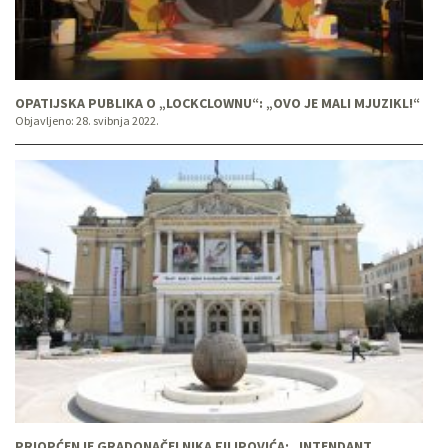
OPATIJSKA PUBLIKA O „LOCKCLOWNU“: „OVO JE MALI MJUZIKL!“
Objavljeno:
28. svibnja 2022.
PRIOPĆENJE GRADONAČELNIKA FILIPOVIĆA: „INTENDANT