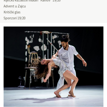
Riječko kazalište mladih “Kamov” 19/20
Advent u Zajcu
Kritički glas
Sponzori 19/20