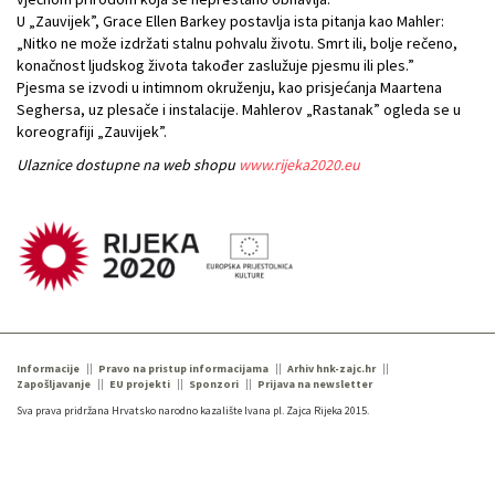
U „Zauvijek”, Grace Ellen Barkey postavlja ista pitanja kao Mahler:
„Nitko ne može izdržati stalnu pohvalu životu. Smrt ili, bolje rečeno,
konačnost ljudskog života također zaslužuje pjesmu ili ples.”
Pjesma se izvodi u intimnom okruženju, kao prisjećanja Maartena
Seghersa, uz plesače i instalacije. Mahlerov „Rastanak” ogleda se u
koreografiji „Zauvijek”.
Ulaznice dostupne na web shopu
www.rijeka2020.eu
Informacije
Pravo na pristup informacijama
Arhiv hnk-zajc.hr
Zapošljavanje
EU projekti
Sponzori
Prijava na newsletter
Sva prava pridržana Hrvatsko narodno kazalište Ivana pl. Zajca Rijeka 2015.