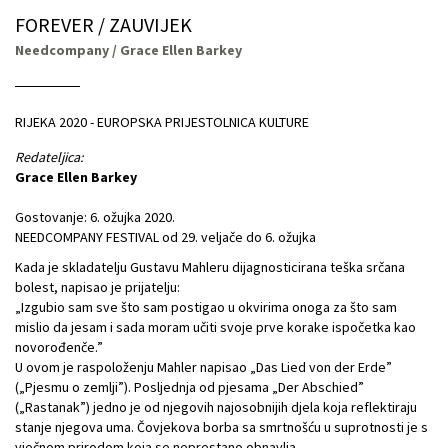
FOREVER / ZAUVIJEK
Needcompany / Grace Ellen Barkey
RIJEKA 2020 - EUROPSKA PRIJESTOLNICA KULTURE
Redateljica:
Grace Ellen Barkey
Gostovanje: 6. ožujka 2020.
NEEDCOMPANY FESTIVAL od 29. veljače do 6. ožujka
Kada je skladatelju Gustavu Mahleru dijagnosticirana teška srčana
bolest, napisao je prijatelju:
„Izgubio sam sve što sam postigao u okvirima onoga za što sam
mislio da jesam i sada moram učiti svoje prve korake ispočetka kao
novorođenče.”
U ovom je raspoloženju Mahler napisao „Das Lied von der Erde”
(„Pjesmu o zemlji”). Posljednja od pjesama „Der Abschied”
(„Rastanak”) jedno je od njegovih najosobnijih djela koja reflektiraju
stanje njegova uma. Čovjekova borba sa smrtnošću u suprotnosti je s
vječnom prirodom koja se neprestano obnavlja.