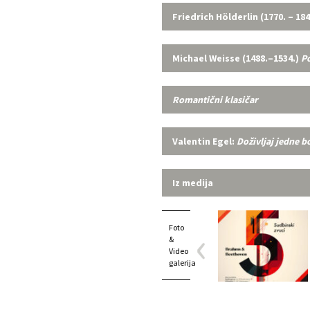
Friedrich Hölderlin (1770. – 18
Michael Weisse (1488.–1534.)
P
Romantični klasičar
Valentin Egel:
Doživljaj jedne b
Iz medija
Foto
&
Video
galerija