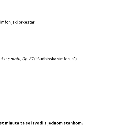
 simfonijski orkestar
. 5 u c-molu, Op. 67
(“Sudbinska simfonija”)
est minuta te se izvodi s jednom stankom.