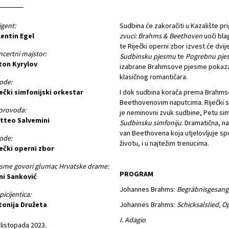
igent:
Sudbina će zakoračiti u Kazalište 
lentin Egel
zvuci: Brahms & Beethoven
uoči bla
te Riječki operni zbor izvest će dv
certni majstor:
Sudbinsku pjesmu
te
Pogrebnu pje
ton Kyrylov
izabrane Brahmsove pjesme pokaza
klasičnog romantičara.
ode:
ečki simfonijski orkestar
I dok sudbina korača prema Brahms
Beethovenovim naputcima. Riječki si
orovođa:
je neminovni zvuk sudbine, Petu sim
tteo Salvemini
Sudbinsku simfoniju
. Dramatična, na
van Beethovena koja utjelovljuje s
ode:
životu, i u najtežim trenucima.
ječki operni zbor
sme govori glumac Hrvatske drame:
PROGRAM
ni Sanković
Johannes Brahms:
Begräbnisgesang,
picijentica:
tonija Družeta
Johannes Brahms:
Schicksalslied, O
I. Adagio
 listopada 2023.