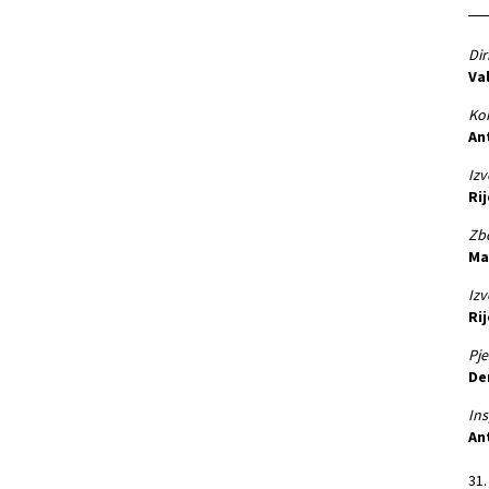
Dir
Va
Kon
An
Izv
Rij
Zb
Ma
Izv
Ri
Pje
De
Ins
An
31.