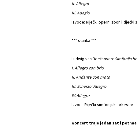
II. Allegro
III. Adagio
Izvode: Riječki operni zbor i Riječki
*** stanka ***
Ludwig van Beethoven:
Simfonija br
I. Allegro con brio
II. Andante con moto
III. Scherzo: Allegro
IV. Allegro
Izvodi: Riječki simfonijski orkestar
Koncert traje jedan sat i petna