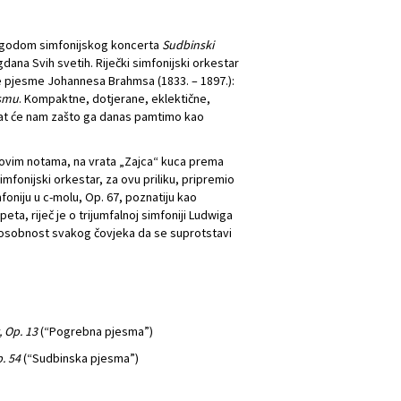
prigodom simfonijskog koncerta
Sudbinski
gdana Svih svetih. Riječki simfonijski orkestar
ije pjesme Johannesa Brahmsa (1833. – 1897.):
smu
. Kompaktne, dotjerane, eklektične,
t će nam zašto ga danas pamtimo kao
ovim notama, na vrata „Zajca“ kuca prema
mfonijski orkestar, za ovu priliku, pripremio
foniju u c-molu, Op. 67, poznatiju kao
peta, riječ je o trijumfalnoj simfoniji Ludwiga
posobnost svakog čovjeka da se suprotstavi
 Op. 13
(“Pogrebna pjesma”)
p. 54
(“Sudbinska pjesma”)