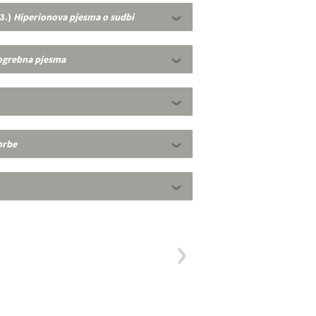
43.)
Hiperionova pjesma o sudbi
ogrebna pjesma
orbe