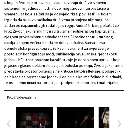
u kojem životinje preuzimaju vlast i stvaraju društvo s novim
sistemom vrijednosti, nudi i nove mogućnosti interpretacije u
vremenu za koje se čini da je doživjelo “kraj povijesti” i u kojem
izgleda da nikakva radikalna društvena promjena nije moguća.
Jedan od najzanimljivijih redatelja u regiji, Andraš Urban, pokušat će
kroz Životinjsku farmu filtrirati truizme neoliberalnog kapitalizma,
njegovu proklamiranu “jednakost šansi” i realnost strukturalnog
nasilja u kojem većina nikada ne dobiva nikakvu šansu. Jesu li
demokratska prava, koja služe kao instrument za ovjeravanje
postojećih konfiguracija moći, sublimacija orvelijanske “jednakosti
jednakijih”? U nacionalnom kazalištu koje je dobilo novu upravu i koje
je jasno i glasno deklariralo svoju ideološku poziciju, Životinjska farma
predstavlja prostor potencijalne kritičke (auto)refleksije, podsjetnik
da nikada ne postanemo jednakiji od onih s kojima želimo biti jednaki,
te ostanemo imuni na korupciju – podjednako moralnu i materijalnu.
Foto & Video galerija