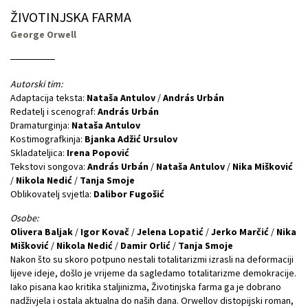
ŽIVOTINJSKA FARMA
George Orwell
Autorski tim:
Adaptacija teksta:
Nataša Antulov
/
András Urbán
Redatelj i scenograf:
András Urbán
Dramaturginja:
Nataša Antulov
Kostimografkinja:
Bjanka Adžić Ursulov
Skladateljica:
Irena Popović
Tekstovi songova:
András Urbán
/
Nataša Antulov
/
Nika Mišković
/
Nikola Nedić
/
Tanja Smoje
Oblikovatelj svjetla:
Dalibor Fugošić
Osobe:
Olivera Baljak
/
Igor Kovač
/
Jelena Lopatić
/
Jerko Marčić
/
Nika
Mišković
/
Nikola Nedić
/
Damir Orlić
/
Tanja Smoje
Nakon što su skoro potpuno nestali totalitarizmi izrasli na deformaciji
lijeve ideje, došlo je vrijeme da sagledamo totalitarizme demokracije.
Iako pisana kao kritika staljinizma, Životinjska farma ga je dobrano
nadživjela i ostala aktualna do naših dana. Orwellov distopijski roman,