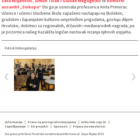
Saša Miljanović, Šimun Tićak i Giulian Magagnino
te
komorni
ansambl „Sinkopa“
što ga je osnovala profesorica Anita Primorac.
Učenice i učenici Glazbene škole zapaženo nastupaju na školskim,
gradskim i županijskim kulturno-umjetničkim prigodama, gostuju diljem
Hrvatske, dobitnici su regionalnih, državnih i međunarodnih nagrada, pa
je pozornica našeg Kazališta logičan nastavak nizanja njihovih uspjeha.
Foto & Video galerija
Informacije
Pravo na pristup informacijama
Arhiv hnk-zajc.hr
Zapošljavanje
EU projekti
Sponzori
Prijava na newsletter
Sva prava pridržana Hrvatsko narodno kazalište Ivana pl. Zajca Rijeka 2015.