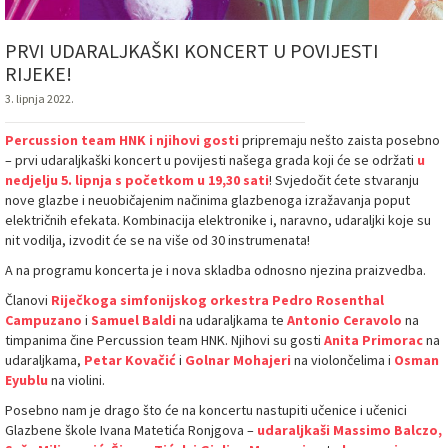
PRVI UDARALJKAŠKI KONCERT U POVIJESTI
RIJEKE!
3. lipnja 2022.
Percussion team HNK i njihovi gosti
pripremaju nešto zaista posebno
– prvi udaraljkaški koncert u povijesti našega grada koji će se održati
u
nedjelju 5. lipnja s početkom u 19,30 sati
! Svjedočit ćete stvaranju
nove glazbe i neuobičajenim načinima glazbenoga izražavanja poput
električnih efekata. Kombinacija elektronike i, naravno, udaraljki koje su
nit vodilja, izvodit će se na više od 30 instrumenata!
A na programu koncerta je i nova skladba odnosno njezina praizvedba.
Članovi
Riječkoga simfonijskog orkestra
Pedro Rosenthal
Campuzano
i
Samuel Baldi
na udaraljkama te
Antonio Ceravolo
na
timpanima čine Percussion team HNK. Njihovi su gosti
Anita Primorac
na
udaraljkama,
Petar Kovačić
i
Golnar Mohajeri
na violončelima i
Osman
Eyublu
na violini.
Posebno nam je drago što će na koncertu nastupiti učenice i učenici
Glazbene škole Ivana Matetića Ronjgova –
udaraljkaši Massimo Balczo,