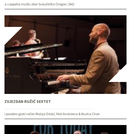
a cappella muški zbor Sveučilišta Oregon, SAD
ZVJEZDAN RUŽIĆ SEXTET
i posebni gosti večeri Matija Dedić, Neli Andreeva & Nusha Choir