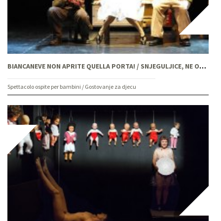
BIANCANEVE NON APRITE QUELLA PORTA! / SNJEGULJICE, NE OTVARAJTE TA VRATA!
Spettacolo ospite per bambini / Gostovanje za djecu