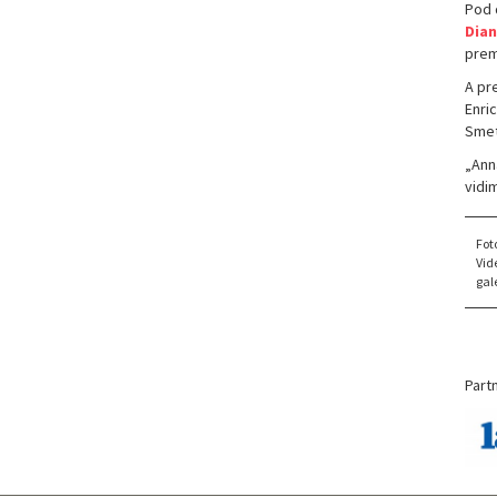
Pod 
Dian
prem
A pr
Enri
Sme
„Anna
vidi
Fot
Vid
gale
Partn