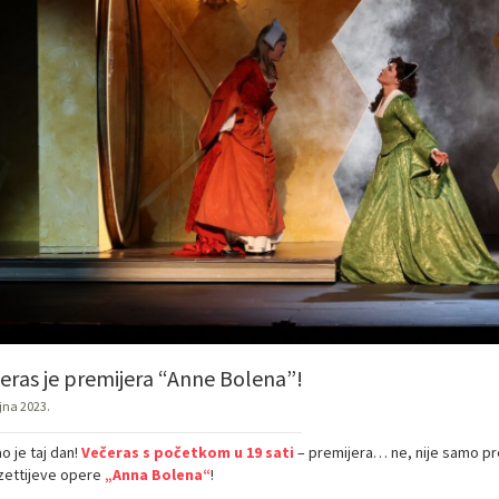
eras je premijera “Anne Bolena”!
ujna 2023.
o je taj dan!
Večeras s početkom u 19 sati
– premijera… ne, nije samo pr
zettijeve opere
„Anna Bolena“
!