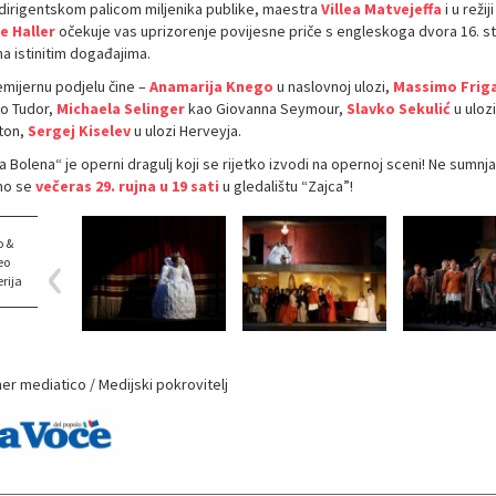
dirigentskom palicom miljenika publike, maestra
Villea Matvejeffa
i u reži
e Haller
očekuje vas uprizorenje povijesne priče s engleskoga dvora 16. stolj
a istinitim događajima.
emijernu podjelu čine –
Anamarija Knego
u naslovnoj ulozi,
Massimo Frig
co Tudor,
Michaela Selinger
kao Giovanna Seymour,
Slavko Sekulić
u uloz
ton,
Sergej Kiselev
u ulozi Herveyja.
 Bolena“ je operni dragulj koji se rijetko izvodi na opernoj sceni! Ne sumnj
mo se
večeras 29. rujna u 19 sati
u gledalištu “Zajca”!
o &
eo
rija
er mediatico / Medijski pokrovitelj