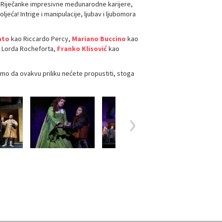
ji Riječanke impresivne međunarodne karijere,
eća! Intrige i manipulacije, ljubav i ljubomora
ato
kao Riccardo Percy,
Mariano Buccino
kao
i Lorda Rocheforta,
Franko Klisović
kao
amo da ovakvu priliku nećete propustiti, stoga