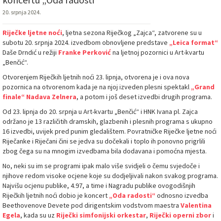
20. srpnja 2024.
Riječke ljetne noći
, ljetna sezona Riječkog „Zajca“, zatvorene su u
subotu 20. srpnja 2024. izvedbom obnovljene predstave
„Leica format“
Daše Drndić u režiji
Franke Perković
na ljetnoj pozornici u Art-kvartu
„Benčić“.
Otvorenjem Riječkih ljetnih noći 23. lipnja, otvorena je i ova nova
pozornica na otvorenom kada je na njoj izveden plesni spektakl
„Grand
finale“
Nadava Zelnera
, a potom i još deset izvedbi drugih programa.
Od 23. lipnja do 20. srpnja u Art-kvartu „Benčić“ i HNK Ivana pl. Zajca
održano je 13 različitih dramskih, glazbenih i plesnih programa s ukupno
16 izvedbi, uvijek pred punim gledalištem. Povratničke Riječke ljetne noći
Riječanke i Riječani čini se jedva su dočekali i toplo ih ponovno prigrlili
zbog čega su na mnogim izvedbama bila dodavana i pomoćna mjesta.
No, neki su im se programi ipak malo više svidjeli o čemu svjedoče i
njihove redom visoke ocjene koje su dodjeljivali nakon svakog programa.
Najvišu ocjenu publike, 4.97, a time i Nagradu publike ovogodišnjih
Riječkih ljetnih noći dobio je koncert
„Oda radosti“
odnosno izvedba
Beethovenove Devete pod dirigentskim vodstvom maestra
Valentina
Egela
, kada su uz
Riječki simfonijski orkestar
,
Riječki operni zbor
i