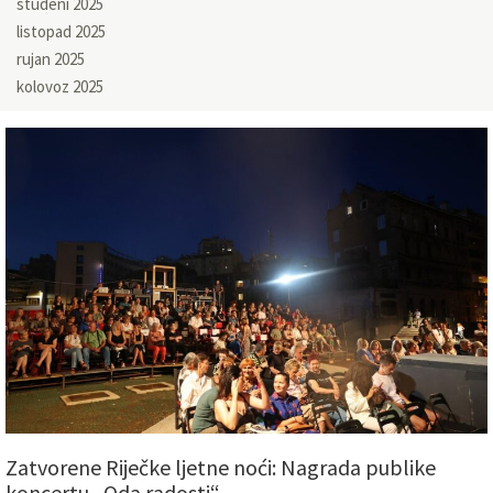
studeni 2025
listopad 2025
rujan 2025
kolovoz 2025
Zatvorene Riječke ljetne noći: Nagrada publike
koncertu „Oda radosti“