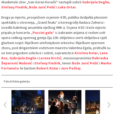
Akademski zbor „Ivan Goran Kovačić“ nastupili solisti
Gabrijela Deglin
,
Stefany Findrik
,
Bože Jurić Pešić
i
Luka Ortar
.
Drugo je mjesto, prosječnom ocjenom 4.95, publika dodijelila plesnom
spektaklu s otvorenja, „Grand finalu“ u koreografiji Nadava Zelnera i
izvedbi baletnog ansambla riječkog HNK-a. Ocjena 4.92 i treće mjesto
pripalo je koncertu
„Puccini gala“
s izabranim arijama iz redom svih
opera velikog opernog genija čiju 100. obljetnicu smrti obilježava cijeli
glazbeni svijet. Riječkom simfonijskom orkestru i Riječkom opernom
zboru, pod dirigentskim vodstvom maestra Valentina Egela, pridružili su
se tom prigodom solistice i solisti, sopranistice
Kristina Kolar
,
Lana
Kos
,
Gabrijela Deglin
i
Lorena Krstić
,
mezzosopranistice
Dubravka
Šeparović Mušović
i
Stefany Findrik
, tenori
Bože Jurić Pešić
i
Marko
Fortunato
te baritoni
Robert Kolar
i
Jure Počkaj
.
Foto & Video galerija