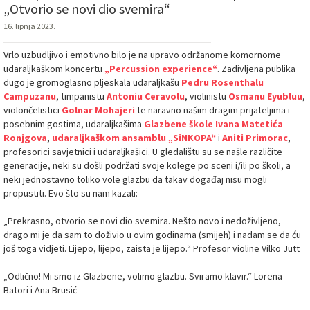
„Otvorio se novi dio svemira“
16. lipnja 2023.
Vrlo uzbudljivo i emotivno bilo je na upravo održanome komornome
udaraljkaškom koncertu
„Percussion experience“
. Zadivljena publika
dugo je gromoglasno pljeskala udaraljkašu
Pedru Rosenthalu
Campuzanu
, timpanistu
Antoniu Ceravolu
, violinistu
Osmanu Eyubluu
,
violončelistici
Golnar Mohajeri
te naravno našim dragim prijateljima i
posebnim gostima, udaraljkašima
Glazbene škole Ivana Matetića
Ronjgova
,
udaraljkaškom ansamblu „SiNKOPA“
i
Aniti Primorac
,
profesorici savjetnici i udaraljkašici. U gledalištu su se našle različite
generacije, neki su došli podržati svoje kolege po sceni i/ili po školi, a
neki jednostavno toliko vole glazbu da takav događaj nisu mogli
propustiti. Evo što su nam kazali:
„Prekrasno, otvorio se novi dio svemira. Nešto novo i nedoživljeno,
drago mi je da sam to doživio u ovim godinama (smijeh) i nadam se da ću
još toga vidjeti. Lijepo, lijepo, zaista je lijepo.“ Profesor violine Vilko Jutt
„Odlično! Mi smo iz Glazbene, volimo glazbu. Sviramo klavir.“ Lorena
Batori i Ana Brusić