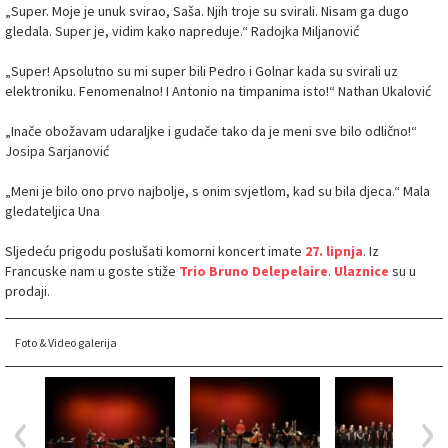
„Super. Moje je unuk svirao, Saša. Njih troje su svirali. Nisam ga dugo
gledala. Super je, vidim kako napreduje.“ Radojka Miljanović
„Super! Apsolutno su mi super bili Pedro i Golnar kada su svirali uz
elektroniku. Fenomenalno! I Antonio na timpanima isto!“ Nathan Ukalović
„Inače obožavam udaraljke i gudače tako da je meni sve bilo odlično!“
Josipa Sarjanović
„Meni je bilo ono prvo najbolje, s onim svjetlom, kad su bila djeca.“ Mala
gledateljica Una
Sljedeću prigodu poslušati komorni koncert imate
27. lipnja
. Iz
Francuske nam u goste stiže
Trio Bruno Delepelaire
.
Ulaznice
su u
prodaji.
Foto & Video galerija