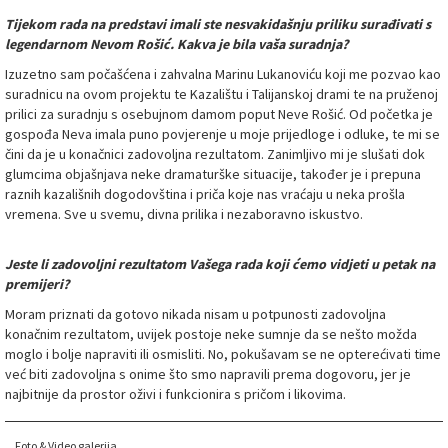
Tijekom rada na predstavi imali ste nesvakidašnju priliku surađivati s
legendarnom Nevom Rošić. Kakva je bila vaša suradnja?
Izuzetno sam počašćena i zahvalna Marinu Lukanoviću koji me pozvao kao
suradnicu na ovom projektu te Kazalištu i Talijanskoj drami te na pruženoj
prilici za suradnju s osebujnom damom poput Neve Rošić. Od početka je
gospođa Neva imala puno povjerenje u moje prijedloge i odluke, te mi se
čini da je u konačnici zadovoljna rezultatom. Zanimljivo mi je slušati dok
glumcima objašnjava neke dramaturške situacije, također je i prepuna
raznih kazališnih dogodovština i priča koje nas vraćaju u neka prošla
vremena. Sve u svemu, divna prilika i nezaboravno iskustvo.
Jeste li zadovoljni rezultatom Vašega rada koji ćemo vidjeti u petak na
premijeri?
Moram priznati da gotovo nikada nisam u potpunosti zadovoljna
konačnim rezultatom, uvijek postoje neke sumnje da se nešto možda
moglo i bolje napraviti ili osmisliti. No, pokušavam se ne opterećivati time
već biti zadovoljna s onime što smo napravili prema dogovoru, jer je
najbitnije da prostor oživi i funkcionira s pričom i likovima.
Foto & Video galerija