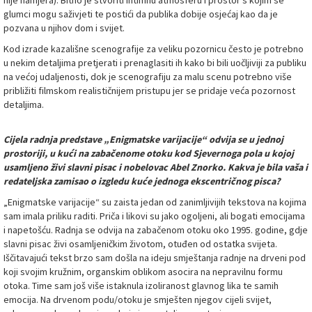
nije namjera). Bitno je stvoriti intimnu atmosferu i prostor s kojim se
glumci mogu saživjeti te postići da publika dobije osjećaj kao da je
pozvana u njihov dom i svijet.
Kod izrade kazališne scenografije za veliku pozornicu često je potrebno
u nekim detaljima pretjerati i prenaglasiti ih kako bi bili uočljiviji za publiku
na većoj udaljenosti, dok je scenografiju za malu scenu potrebno više
približiti filmskom realističnijem pristupu jer se pridaje veća pozornost
detaljima.
Cijela radnja predstave „Enigmatske varijacije“ odvija se u jednoj
prostoriji, u kući na zabačenome otoku kod Sjevernoga pola u kojoj
usamljeno živi slavni pisac i nobelovac Abel Znorko. Kakva je bila vaša i
redateljska zamisao o izgledu kuće jednoga ekscentričnog pisca?
„Enigmatske varijacije“ su zaista jedan od zanimljivijih tekstova na kojima
sam imala priliku raditi. Priča i likovi su jako ogoljeni, ali bogati emocijama
i napetošću. Radnja se odvija na zabačenom otoku oko 1995. godine, gdje
slavni pisac živi osamljeničkim životom, otuđen od ostatka svijeta.
Iščitavajući tekst brzo sam došla na ideju smještanja radnje na drveni pod
koji svojim kružnim, organskim oblikom asocira na nepravilnu formu
otoka. Time sam još više istaknula izoliranost glavnog lika te samih
emocija. Na drvenom podu/otoku je smješten njegov cijeli svijet,