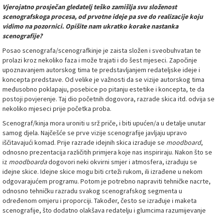
Vjerojatno prosječan gledatelj teško zamišlja svu složenost
scenografskoga procesa, od prvotne ideje pa sve do realizacije koju
vidimo na pozornici. Opišite nam ukratko korake nastanka
scenografije?
Posao scenografa/scenografkinje je zaista složen i sveobuhvatan te
prolazi kroz nekoliko faza i može trajati i do šest mjeseci. Započinje
upoznavanjem autorskog tima te predstavljanjem redateljske ideje i
koncepta predstave. Od velike je važnosti da se vizije autorskog tima
međusobno poklapaju, posebice po pitanju estetike i koncepta, te da
postoji povjerenje. Taj dio početnih dogovora, razrade skica itd. odvija se
nekoliko mjeseci prije početka proba.
Scenograf/kinja mora uroniti u srž priče, i biti upućen/a u detalje unutar
samog djela. Najčešće se prve vizije scenografije javljaju upravo
iščitavajući komad. Prije razrade idejnih skica izrađuje se
moodboard
,
odnosno prezentacija različitih primjera koje nas inspiriraju. Nakon što se
iz
moodboarda
dogovori neki okvirni smjer i atmosfera, izrađuju se
idejne skice. Idejne skice mogu biti crteži rukom, ili izrađene u nekom
odgovarajućem programu. Potom je potrebno napraviti tehničke nacrte,
odnosno tehničku razradu svakog scenografskog segmenta u
određenom omjeru i proporciji. Također, često se izrađuje i maketa
scenografije, što dodatno olakšava redatelju i glumcima razumijevanje