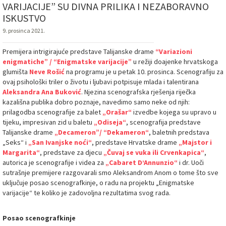
VARIJACIJE” SU DIVNA PRILIKA I NEZABORAVNO
ISKUSTVO
9. prosinca 2021.
Premijera intrigirajuće predstave Talijanske drame
“Variazioni
enigmatiche” / “Enigmatske varijacije”
u režiji doajenke hrvatskoga
glumišta
Neve Rošić
na programu je u petak 10. prosinca. Scenografiju za
ovaj psihološki triler o životu i ljubavi potpisuje mlada i talentirana
Aleksandra Ana Buković
. Njezina scenografska rješenja riječka
kazališna publika dobro poznaje, navedimo samo neke od njih:
prilagodba scenografije za balet
„Orašar“
izvedbe kojega su upravo u
tijeku, impresivan zid u baletu
„Odiseja“
, scenografija predstave
Talijanske drame
„Decameron”/ “Dekameron“
, baletnih predstava
„Seks“ i
„San Ivanjske noći“
, predstave Hrvatske drame
„Majstor i
Margarita“
, predstave za djecu
„Čuvaj se vuka ili Crvenkapica“
,
autorica je scenografije i videa za
„Cabaret D’Annunzio“
i dr. Uoči
sutrašnje premijere razgovarali smo Aleksandrom Anom o tome što sve
uključuje posao scenografkinje, o radu na projektu „Enigmatske
varijacije“ te koliko je zadovoljna rezultatima svog rada.
Posao scenografkinje