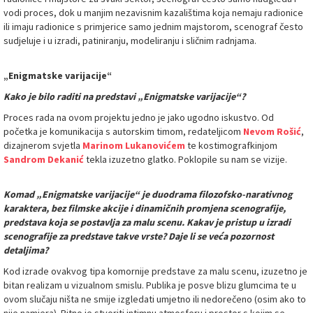
vodi proces, dok u manjim nezavisnim kazalištima koja nemaju radionice
ili imaju radionice s primjerice samo jednim majstorom, scenograf često
sudjeluje i u izradi, patiniranju, modeliranju i sličnim radnjama.
„Enigmatske varijacije“
Kako je bilo raditi na predstavi „Enigmatske varijacije“?
Proces rada na ovom projektu jedno je jako ugodno iskustvo. Od
početka je komunikacija s autorskim timom, redateljicom
Nevom Rošić
,
dizajnerom svjetla
Marinom Lukanovićem
te kostimografkinjom
Sandrom Dekanić
tekla izuzetno glatko. Poklopile su nam se vizije.
Komad „Enigmatske varijacije“ je duodrama filozofsko-narativnog
karaktera, bez filmske akcije i dinamičnih promjena scenografije,
predstava koja se postavlja za malu scenu. Kakav je pristup u izradi
scenografije za predstave takve vrste? Daje li se veća pozornost
detaljima?
Kod izrade ovakvog tipa komornije predstave za malu scenu, izuzetno je
bitan realizam u vizualnom smislu. Publika je posve blizu glumcima te u
ovom slučaju ništa ne smije izgledati umjetno ili nedorečeno (osim ako to