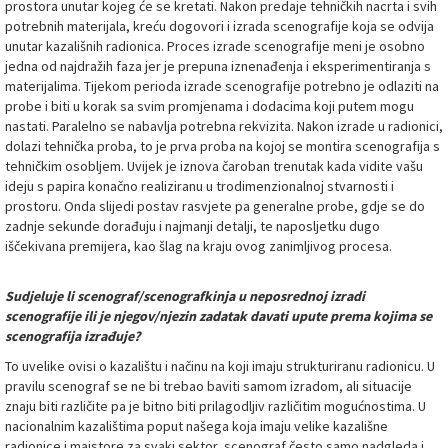
prostora unutar kojeg će se kretati. Nakon predaje tehničkih nacrta i svih
potrebnih materijala, kreću dogovori i izrada scenografije koja se odvija
unutar kazališnih radionica. Proces izrade scenografije meni je osobno
jedna od najdražih faza jer je prepuna iznenađenja i eksperimentiranja s
materijalima. Tijekom perioda izrade scenografije potrebno je odlaziti na
probe i biti u korak sa svim promjenama i dodacima koji putem mogu
nastati. Paralelno se nabavlja potrebna rekvizita. Nakon izrade u radionici,
dolazi tehnička proba, to je prva proba na kojoj se montira scenografija s
tehničkim osobljem. Uvijek je iznova čaroban trenutak kada vidite vašu
ideju s papira konačno realiziranu u trodimenzionalnoj stvarnosti i
prostoru. Onda slijedi postav rasvjete pa generalne probe, gdje se do
zadnje sekunde dorađuju i najmanji detalji, te naposljetku dugo
iščekivana premijera, kao šlag na kraju ovog zanimljivog procesa.
Sudjeluje li scenograf/scenografkinja u neposrednoj izradi
scenografije ili je njegov/njezin zadatak davati upute prema kojima se
scenografija izrađuje?
To uvelike ovisi o kazalištu i načinu na koji imaju strukturiranu radionicu. U
pravilu scenograf se ne bi trebao baviti samom izradom, ali situacije
znaju biti različite pa je bitno biti prilagodljiv različitim mogućnostima. U
nacionalnim kazalištima poput našega koja imaju velike kazališne
radionice i majstore za svaki sektor, scenograf često samo nadgleda i