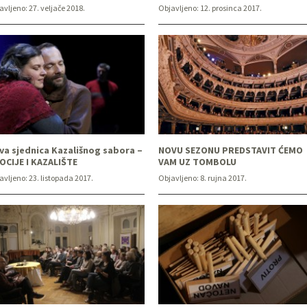
avljeno:
27. veljače 2018.
Objavljeno:
12. prosinca 2017.
va sjednica Kazališnog sabora –
NOVU SEZONU PREDSTAVIT ĆEMO
OCIJE I KAZALIŠTE
VAM UZ TOMBOLU
avljeno:
23. listopada 2017.
Objavljeno:
8. rujna 2017.