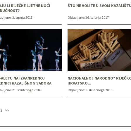
AJU LI RIJEČKE LJETNE NOĆI
ŠTO NE VOLITE U SVOM KAZALIŠT
DUĆNOST?
avljeno:
2. srpnja 2017.
Objavljeno:
26. svibnja 2017.
BALETU NA IZVANREDNOJ
NACIONALNO? NARODNO? RIJEČK
EDNICI KAZALIŠNOG SABORA
HRVATSKO...
avljeno:
21. studenoga 2016.
Objavljeno:
9. studenoga 2016.
2
>>