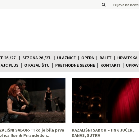
Prijava na newsl
 26./27.
SEZONA 26./27.
ULAZNICE
OPERA
BALET
HRVATSKA
ZAJC PLUS
O KAZALIŠTU
PRETHODNE SEZONE
KONTAKTI
UPRAV
ZALIŠNI SABOR-“Tko je bila prva
KAZALIŠNI SABOR – HNK JUČER,
fica Ilse ili Pirandello i...
DANAS, SUTRA