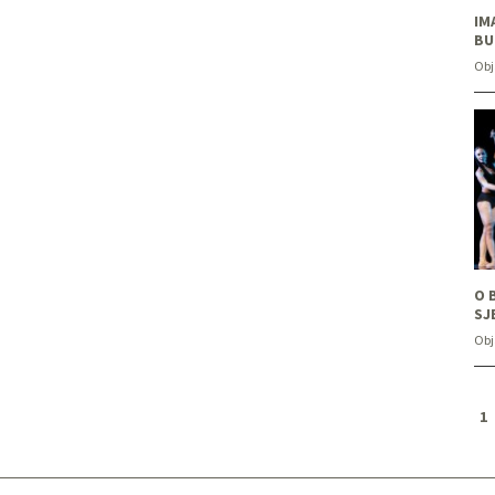
IM
BU
Obj
O 
SJ
Obj
1