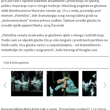
prvi put radi s riječkim baletnim ansamblom i predstavlja se riječkoj
publici. Inspiraciju crpi iz stroge tradicije i klasičnog pogleda na glazbeni
oblik Beethovenove klavirske sonate op. 13 u c-molu, poznatije pod
imenom „Patetična“, dok dramaturgiju svog novog baleta gradi na
„betovenovskom” motivu prkosa sudbini. Tijekom izvedbi glazbu će
izvoditi riječki pijanist Marko Juraj Žerovnik.
„Patetična sonata izvanredno je glazbeno djelo s mnogo različitih boja.
Trudio sam se slijediti glazbu što je više moguće i predstaviti partituru na
fizički način. Ova glazba varira i u raspoloženjima – od dramatičnosti i
melankolije do svjetla i razigranosti“, kaže koreograf Douglas Lee.
Foto & Video galerija
Koreografkinja Maša Kolar pak u svom „Posvećenju proljeća“ („Le Sacre