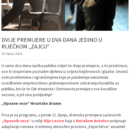
DVIJE PREMIJERE U DVA DANA JEDINO U
RIJEČKOM „ZAJCU“
10. lipnja 2021.
U samo dva dana riječka publika vidjet će dvije premijere, a tri predstave,
sve tri inspirirane poznatim djelima iz svijeta književnosti i glazbe. Unatoč
svim problemima i ograničenjima koje je pandemija nametnula
izvedbenim umjetnostima i jednomjesečnom zatvaranju Kazališta za
publiku, bit će to čak trinaesta i četrnaesta premijera ove kazališne
sezone, a još nisu posljednje!
„Opasne veze“ Hrvatske drame
Prva je na programu, u petak 11. lipnja, dramska premijera Laclosovih
„Opasnih veza“
u režiji
Olje Lozice
koja s
Natašom Antulov
potpisuje
adaptaciju romana. U intimnoj atmosferi prostora „Exportdrva“ ansambl