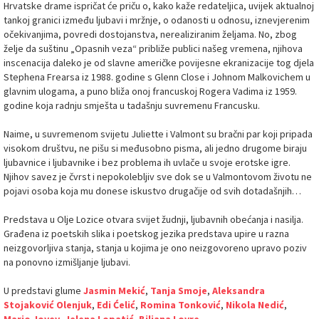
Hrvatske drame ispričat će priču o, kako kaže redateljica, uvijek aktualnoj
tankoj granici između ljubavi i mržnje, o odanosti u odnosu, iznevjerenim
očekivanjima, povredi dostojanstva, nerealiziranim željama. No, zbog
želje da suštinu „Opasnih veza“ približe publici našeg vremena, njihova
inscenacija daleko je od slavne američke povijesne ekranizacije tog djela
Stephena Frearsa iz 1988. godine s Glenn Close i Johnom Malkovichem u
glavnim ulogama, a puno bliža onoj francuskoj Rogera Vadima iz 1959.
godine koja radnju smješta u tadašnju suvremenu Francusku.
Naime, u suvremenom svijetu Juliette i Valmont su bračni par koji pripada
visokom društvu, ne pišu si međusobno pisma, ali jedno drugome biraju
ljubavnice i ljubavnike i bez problema ih uvlače u svoje erotske igre.
Njihov savez je čvrst i nepokolebljiv sve dok se u Valmontovom životu ne
pojavi osoba koja mu donese iskustvo drugačije od svih dotadašnjih…
Predstava u Olje Lozice otvara svijet žudnji, ljubavnih obećanja i nasilja.
Građena iz poetskih slika i poetskog jezika predstava upire u razna
neizgovorljiva stanja, stanja u kojima je ono neizgovoreno upravo poziv
na ponovno izmišljanje ljubavi.
U predstavi glume
Jasmin Mekić
,
Tanja Smoje
,
Aleksandra
Stojaković Olenjuk
,
Edi Ćelić
,
Romina Tonković
,
Nikola Nedić
,
Mario Jovev
,
Jelena Lopatić
,
Biljana Lovre
.