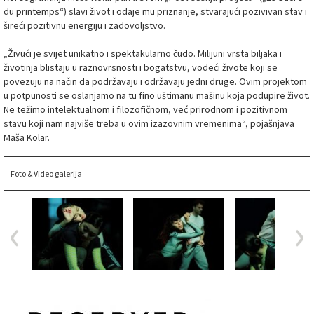
du printemps“) slavi život i odaje mu priznanje, stvarajući pozivivan stav i
šireći pozitivnu energiju i zadovoljstvo.
„Živući je svijet unikatno i spektakularno čudo. Milijuni vrsta biljaka i
životinja blistaju u raznovrsnosti i bogatstvu, vodeći živote koji se
povezuju na način da podržavaju i održavaju jedni druge. Ovim projektom
u potpunosti se oslanjamo na tu fino uštimanu mašinu koja podupire život.
Ne težimo intelektualnom i filozofičnom, već prirodnom i pozitivnom
stavu koji nam najviše treba u ovim izazovnim vremenima“, pojašnjava
Maša Kolar.
Foto & Video galerija