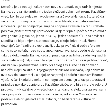
Netočno je da postoji ikakav nacrt nove sistematizacije radnih mjesta.
Naime, uprava nije uputila niti jedan službeni dokument prema Kazališnom
vijeću koji bi opravdavao navode novinara Davora Mandića, što znači da
se radi o potpunoj dezinformaciji. Novinar Mandić vjerojatno ima krivu
informaciju jer su posljednje izmjene i dopune Pravilnika o radu i tabele
poslova (sistematizacije) provedene krajem srpnja i početkom kolovoza
ove godine (3 glasa ZA, jedan PROTIV, i jedan “odsutan”). Teza novinara
Mandića da bi promjena sistematizacije, o kojoj krivo “neslužbeno
doznaje”, čak “zadirala u osnovna ljudska prava”, ulazi već u sferu ne
samo notorne laži, nego i potpunog nepoznavanja procedure donošenja
takvog dokumenta. Naime, kada bi prijedlog pravilnika o radu (koji sadrži i
sistematizaciju) uključivao bilo koju odredbu koja “zadire u ljudska prava”,
ona bi bila – protuustavna. Takav prijedlog zasigurno ne bi prihvatio
nadležni Odjel za kulturu i njegov pročelnik kod Osnivača, koji dobiva na
uvid svu dokumentaciju o kojoj se raspravlja i odlučuje na Kazališnome
vijeću. A čak i kada bi u nekom nemogućem scenariju takav protuustavni
prijedlog nekako dospio pred Kazališno vijeće, ono bi ga moralo odbiti. U
protivnom – Kazališno bi vijeće, kao i intendant i cjelokupna uprava, sami
sebi potpisali opoziv odnosno razrješenje, od strane Osnivača i uz
podršku svih drugih nadležnih instanci, od Ministarstva kulture do
pravosuđa.