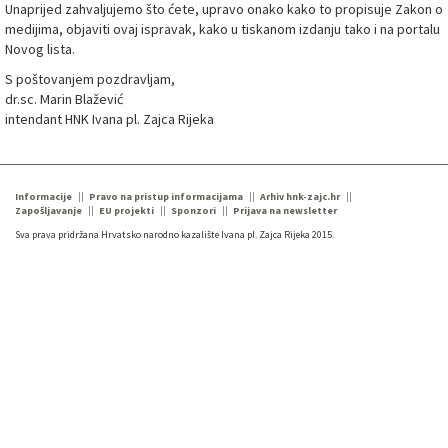
Unaprijed zahvaljujemo što ćete, upravo onako kako to propisuje Zakon o
medijima, objaviti ovaj ispravak, kako u tiskanom izdanju tako i na portalu
Novog lista.
S poštovanjem pozdravljam,
dr.sc. Marin Blažević
intendant HNK Ivana pl. Zajca Rijeka
Informacije
Pravo na pristup informacijama
Arhiv hnk-zajc.hr
Zapošljavanje
EU projekti
Sponzori
Prijava na newsletter
Sva prava pridržana Hrvatsko narodno kazalište Ivana pl. Zajca Rijeka 2015.