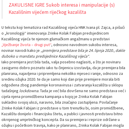
ZAKULISNE IGRE Sukob interesa i manipulacije (s)
Kazališnim vijećem riječkog kazališta
U tekstu koji tematizira rad Kazališnog vijeća HNK Ivana pl. Zajca, a pišući
o „kronologiji“ imenovanja Zrinke Kolak Fabijan predsjednicom
Kazališnog vijeća te njenom glumačkom angažmanu u predstavi
„Vježbanje života – drugi put“
, odnosno navodnom sukobu interesa,
novinar navodi kako je
„premijera predstave bila je 24. lipnja 2020., dakle
duboko u mandatu predsjednice Kazališnog vijeća“
.
Iako premijera jest bila tada, valja posebno naglasiti, a što je novinaru
zasigurno dobro poznato iako tu činjenicu izostavlja, da je premijera bila
planirana, najavljena i pripremljena nekoliko mjeseci ranije, odnosno za
sredinu ožujka 2020. te da je samo koji dan prije premijere morala biti
odgođena zbog pandemije koronavirusa i zatvaranja kazališta u sklopu
tadašnjeg
lockdowna.
Tada je već bila dovršena ne samo predstava već i
cijela njena promidžbena kampanja u kojoj je Zrinka Kolak Fabijan
sukladno svojoj ulozi, naravno, bila značajno zastupljena. Povlačanje
Zrinke Kolak Fabijan iz predstave u tom trenutku bi, osim promidžbene,
Kazalištu donijelo i financijsku štetu, a publici i javnosti predstavu bitno
okrnjenog umjetničkog koncepta. Da su premijera i reprize održane u
ožujku i početkom travnja, kako je planirano, Zrinka Kolak Fabijan mogla