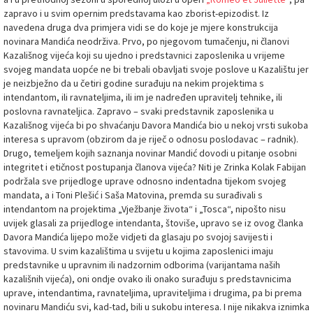
zapravo i u svim opernim predstavama kao zborist-epizodist. Iz
navedena druga dva primjera vidi se do koje je mjere konstrukcija
novinara Mandića neodrživa. Prvo, po njegovom tumačenju, ni članovi
Kazališnog vijeća koji su ujedno i predstavnici zaposlenika u vrijeme
svojeg mandata uopće ne bi trebali obavljati svoje poslove u Kazalištu jer
je neizbježno da u četiri godine surađuju na nekim projektima s
intendantom, ili ravnateljima, ili im je nadređen upravitelj tehnike, ili
poslovna ravnateljica. Zapravo – svaki predstavnik zaposlenika u
Kazališnog vijeća bi po shvaćanju Davora Mandića bio u nekoj vrsti sukoba
interesa s upravom (obzirom da je riječ o odnosu poslodavac – radnik).
Drugo, temeljem kojih saznanja novinar Mandić dovodi u pitanje osobni
integritet i etičnost postupanja članova vijeća? Niti je Zrinka Kolak Fabijan
podržala sve prijedloge uprave odnosno indentadna tijekom svojeg
mandata, a i Toni Plešić i Saša Matovina, premda su surađivali s
intendantom na projektima „Vježbanje života“ i „Tosca“, nipošto nisu
uvijek glasali za prijedloge intendanta, štoviše, upravo se iz ovog članka
Davora Mandića lijepo može vidjeti da glasaju po svojoj savijesti i
stavovima. U svim kazalištima u svijetu u kojima zaposlenici imaju
predstavnike u upravnim ili nadzornim odborima (varijantama naših
kazališnih vijeća), oni ondje ovako ili onako surađuju s predstavnicima
uprave, intendantima, ravnateljima, upraviteljima i drugima, pa bi prema
novinaru Mandiću svi, kad-tad, bili u sukobu interesa. I nije nikakva iznimka