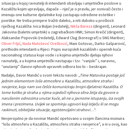
situacija u kojoj ravnatelji ili intendanti obavljaju i umjetničke poslove u
Kazalištu kojim upravljaju, dapače – riječ je o pravilu, jer osnivači često i
imenuju one kulturne djelatnike koji zastupaju određene estetike i
poetike. Ne treba primjere tražiti daleko, a niti duboko u prošlosti
riječkog Kazališta: Ivica Buljan (redatelj),
Nikša Bareza
(dirigent), Leonard
Jakovina (baletni umjetnik) u zagrebačkom HNK; Simon Krečić (dirigent),
Alaksandar Popovski (redatelj), Edward Clug (koreograf) u SNG Maribor;
Oliver Frljić
,
Nada Matošević Orešković
, Mani Gotovac, Darko Gašparović,
prethodni intendanti u Rijeci. Popis europskih kazališnih i opernih kuća
nacionalnog statusa koje vode i u kojima umjetnički djeluju njihovi
ravnatelji, a u kojima umjetnički nastupaju i tzv. “vanjski” i, naravno,
“unutarnji” članovi njihovih upravnih odbora bio bi – beskrajan.
Nadalje, Davor Mandić u svom tekstu navodi:
„Time Matovina postaje još
jednim elementom loše atmosfere u Kazalištu, atmosfere straha i
nevjerice, koju nam sve češće komuniciraju brojni djelatnici Kazališta. O
tome koliko je straha u njima svjedoči njihova silna želja da govore o
narušenim odnosima unutar kuće, ali ne u javnome istupanju, iza svojih
imena i prezimena. Uvijek se spominju ugovori koji istječu ili se mogu
raskinuti, obiteljske situacije, egzistencijalni strahovi…“
.
Nevjerojatno je da novinar Mandić opetovano u svojim člancima insinuira
“lošu atmosferu u Kazalištu, atmosferu straha i nevjerice”, a ni u ovoj, kao