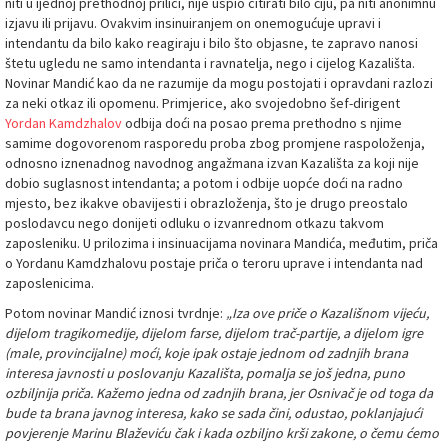
niti u ijednoj prethodnoj prilici, nije uspio citirati bilo čiju, pa niti anonimnu
izjavu ili prijavu. Ovakvim insinuiranjem on onemogućuje upravi i
intendantu da bilo kako reagiraju i bilo što objasne, te zapravo nanosi
štetu ugledu ne samo intendanta i ravnatelja, nego i cijelog Kazališta.
Novinar Mandić kao da ne razumije da mogu postojati i opravdani razlozi
za neki otkaz ili opomenu. Primjerice, ako svojedobno šef-dirigent
Yordan Kamdzhalov
odbija doći na posao prema prethodno s njime
samime dogovorenom rasporedu proba zbog promjene raspoloženja,
odnosno iznenadnog navodnog angažmana izvan Kazališta za koji nije
dobio suglasnost intendanta; a potom i odbije uopće doći na radno
mjesto, bez ikakve obavijesti i obrazloženja, što je drugo preostalo
poslodavcu nego donijeti odluku o izvanrednom otkazu takvom
zaposleniku. U prilozima i insinuacijama novinara Mandića, međutim, priča
o Yordanu Kamdzhalovu postaje priča o teroru uprave i intendanta nad
zaposlenicima.
Potom novinar Mandić iznosi tvrdnje:
„Iza ove priče o Kazališnom vijeću,
dijelom tragikomedije, dijelom farse, dijelom trač-partije, a dijelom igre
(male, provincijalne) moći, koje ipak ostaje jednom od zadnjih brana
interesa javnosti u poslovanju Kazališta, pomalja se još jedna, puno
ozbiljnija priča. Kažemo jedna od zadnjih brana, jer Osnivač je od toga da
bude ta brana javnog interesa, kako se sada čini, odustao, poklanjajući
povjerenje Marinu Blaževiću čak i kada ozbiljno krši zakone, o čemu ćemo