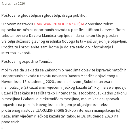
4. prosinca 2020.
Poštovane gledateljice i gledatelji, draga publiko,
U novom nastavku
TRANSPARENTNOG KAZALIŠTA
donosimo tekst
ispravka netočnih i nepotpunih navoda u pamfletističkom i klevetničkom
tekstu novinara Davora Mandića koji tjedan dana nakon što je poslan
vršitelju dužnosti glavnog urednika Novoga lista – još uvijek nije objavljen.
Pročitajte i procijenite sami kome je doista stalo do informiranja i
interesa javnosti.
Poštovani gospodine Tomiću,
molim Vas da u skladu sa Zakonom o medijima objavite ispravak netočnih
i nepotpunih navoda u tekstu novinara Davora Mandića objavljenog u
Novom listu 18. studenog 2020., pod naslovom „Sukob interesa i
manipulacije (s) kazališnim vijećem riječkog kazališta“, kojima se vrijeđaju
ugled i čast kako Kazališta tako i Intendanta. Istodobno, sukladno Zakonu
o medijima i Zakonu o elektroničkim medijima, molim Vas da ispravak
objavite i na portalu Novog lista na kojem je objavljen isti tekst
proširenog naslova „ZAKULISNE IGRE Sukob interesa i manipulacije (s)
Kazališnim vijećem riječkog kazališta“ također 18. studenog 2020. na
poveznici: