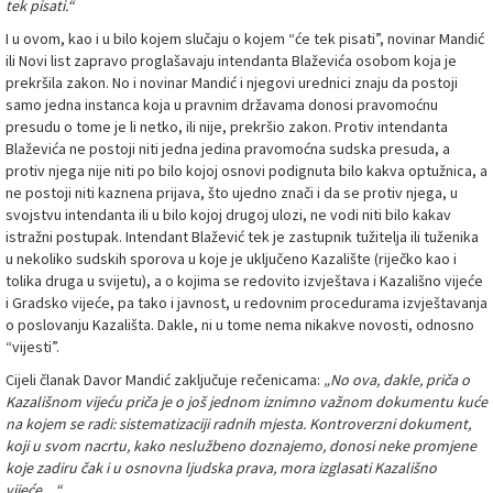
tek pisati.“
I u ovom, kao i u bilo kojem slučaju o kojem “će tek pisati”, novinar Mandić
ili Novi list zapravo proglašavaju intendanta Blaževića osobom koja je
prekršila zakon. No i novinar Mandić i njegovi urednici znaju da postoji
samo jedna instanca koja u pravnim državama donosi pravomoćnu
presudu o tome je li netko, ili nije, prekršio zakon. Protiv intendanta
Blaževića ne postoji niti jedna jedina pravomoćna sudska presuda, a
protiv njega nije niti po bilo kojoj osnovi podignuta bilo kakva optužnica, a
ne postoji niti kaznena prijava, što ujedno znači i da se protiv njega, u
svojstvu intendanta ili u bilo kojoj drugoj ulozi, ne vodi niti bilo kakav
istražni postupak. Intendant Blažević tek je zastupnik tužitelja ili tuženika
u nekoliko sudskih sporova u koje je uključeno Kazalište (riječko kao i
tolika druga u svijetu), a o kojima se redovito izvještava i Kazališno vijeće
i Gradsko vijeće, pa tako i javnost, u redovnim procedurama izvještavanja
o poslovanju Kazališta. Dakle, ni u tome nema nikakve novosti, odnosno
“vijesti”.
Cijeli članak Davor Mandić zaključuje rečenicama:
„No ova, dakle, priča o
Kazališnom vijeću priča je o još jednom iznimno važnom dokumentu kuće
na kojem se radi: sistematizaciji radnih mjesta. Kontroverzni dokument,
koji u svom nacrtu, kako neslužbeno doznajemo, donosi neke promjene
koje zadiru čak i u osnovna ljudska prava, mora izglasati Kazališno
vijeće…“