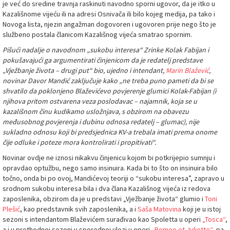
je već do sredine travnja raskinuti navodno sporni ugovor, da je itko u
Kazališnome vijeću ili na adresi Osnivača ili bilo kojeg medija, pa tako i
Novoga lista, njezin angažman dogovoren i ugovoren prije nego što je
službeno postala članicom Kazališnog vijeća smatrao spornim.
Pišući nadalje o navodnom „sukobu interesa“ Zrinke Kolak Fabijan i
pokušavajući ga argumentirati činjenicom da je redatelj predstave
„Vježbanje života – drugi put“ bio, ujedno i intendant,
Marin Blažević
,
novinar Davor Mandić zaključuje kako „ne treba puno pameti da bi se
shvatilo da poklonjeno Blaževićevo povjerenje glumici Kolak-Fabijan (i
njihova pritom ostvarena veza poslodavac – najamnik, koja se u
kazališnom činu kudikamo usložnjava, s obzirom na obavezu
međusobnog povjerenja i dubinu odnosa redatelj – glumac), nije
sukladno odnosu koji bi predsjednica KV-a trebala imati prema onome
čije odluke i poteze mora kontrolirati i propitivati“.
Novinar ovdje ne iznosi nikakvu činjenicu kojom bi potkrijepio sumnju i
opravdao optužbu, nego samo insinuira. Kada bi to što on insinuira bilo
točno, onda bi po ovoj, Mandićevoj teoriji o “sukobu interesa”, zapravo u
srodnom sukobu interesa bila i dva člana Kazališnog vijeća iz redova
zaposlenika, obzirom da je u predstavi „Vježbanje života“ glumio i
Toni
Plešić
, kao predstavnik svih zaposlenika, a i
Saša Matovina
koji je u istoj
sezoni s intendantom Blaževićem surađivao kao Spoletta u operi
„Tosca“
,
a i u prethodnoj sezoni u sporednoj ulozi u operi
„Romeo et Juliette“
, pa