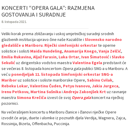
KONCERTI “OPERA GALA”: RAZMJENA
GOSTOVANJA I SURADNJE
8. listopada 2021.
Veliki korak prema zbližavanju i uskoj umjetničkoj suradnji srodnih
glazbenih institucija upravo čine naše Kazalište i
Slovensko narodno
gledališče u Mariboru
.
Riječki simfonijski orkestar
te operne
solistice i solisti
Maida Hundeling
,
Anamarija Knego
,
Vanja Zelčić
,
Emilia Rukavina
,
Aljaž Farasin
,
Luka Ortar
,
Ivan Šimatović
i
Slavko
Sekulić
uz dirigentsko vodstvo maestra
Valentina Egela
predstavit će
se večeras 8. listopada koncertom
Opera gala
publici SNG-a u Mariboru. A
već u
ponedjeljak 11. listopada
Simfonijski orkestar SNG-a
Maribor
uz solistice i soliste mariborske Opere,
Sabinu Cvilak
,
Rebeku Lokar
,
Valentinu Čuden
,
Petyu Ivanovu
,
Jakia Jurgeca
,
Irenu Petkovu
,
Martina Sušnika
i
Andreju Zakonjšek Krt
uz ravnanje
maestra
Simona Krečiča
izvest će svoj
Opera gala
koncert na riječkoj
pozornici.
Na večerašnjem koncertu u Mariboru članice i članovi riječke Opere
izvodit će arije, duete i ulomke iz poznatih djela Verdija, Wagnera, Zajca,
Rossinija, Bizeta, Offenbacha, Puccinija.