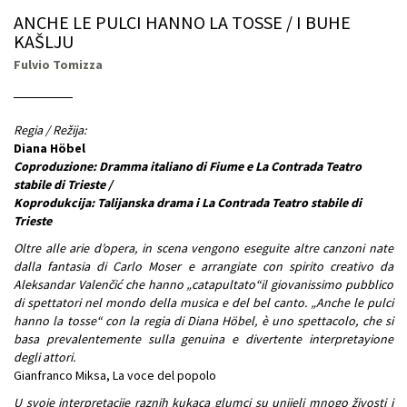
ANCHE LE PULCI HANNO LA TOSSE / I BUHE
KAŠLJU
Fulvio Tomizza
Regia / Režija:
Diana Höbel
Coproduzione: Dramma italiano di Fiume e La Contrada Teatro
stabile di Trieste /
Koprodukcija: Talijanska drama i La Contrada Teatro stabile di
Trieste
Oltre alle arie d’opera, in scena vengono eseguite altre canzoni nate
dalla fantasia di Carlo Moser e arrangiate con spirito creativo da
Aleksandar Valenčić che hanno „catapultato“il giovanissimo pubblico
di spettatori nel mondo della musica e del bel canto. „Anche le pulci
hanno la tosse“ con la regia di Diana Höbel, è uno spettacolo, che si
basa prevalentemente sulla genuina e divertente interpretayione
degli attori.
Gianfranco Miksa, La voce del popolo
U svoje interpretacije raznih kukaca glumci su unijeli mnogo živosti i