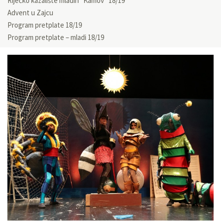
Riječko kazalište mladih “Kamov” 18/19
Advent u Zajcu
Program pretplate 18/19
Program pretplate – mladi 18/19