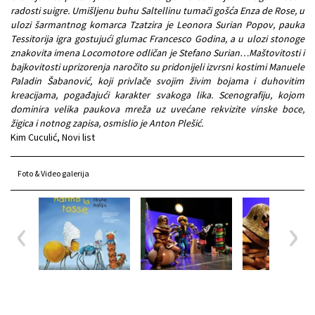
radosti suigre. Umišljenu buhu Saltellinu tumači gošća Enza de Rose, u
ulozi šarmantnog komarca Tzatzira je Leonora Surian Popov, pauka
Tessitorija igra gostujući glumac Francesco Godina, a u ulozi stonoge
znakovita imena Locomotore odličan je Stefano Surian…Maštovitosti i
bajkovitosti uprizorenja naročito su pridonijeli izvrsni kostimi Manuele
Paladin Šabanović, koji privlače svojim živim bojama i duhovitim
kreacijama, pogađajući karakter svakoga lika. Scenografiju, kojom
dominira velika paukova mreža uz uvećane rekvizite vinske boce,
žigica i notnog zapisa, osmislio je Anton Plešić.
Kim Cuculić, Novi list
Foto & Video galerija