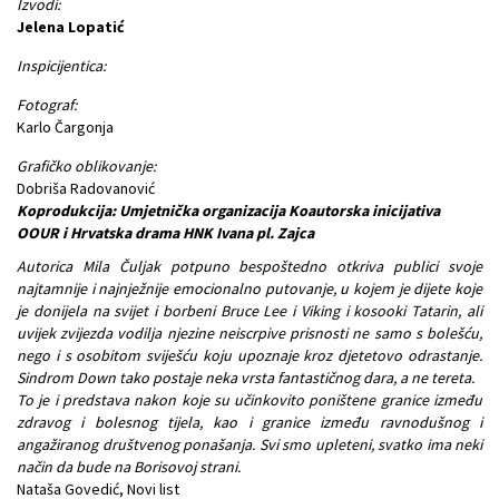
Izvodi:
Jelena Lopatić
Inspicijentica:
Fotograf:
Karlo Čargonja
Grafičko oblikovanje:
Dobriša Radovanović
Koprodukcija: Umjetnička organizacija Koautorska inicijativa
OOUR i Hrvatska drama HNK Ivana pl. Zajca
Autorica Mila Čuljak potpuno bespoštedno otkriva publici svoje
najtamnije i najnježnije emocionalno putovanje, u kojem je dijete koje
je donijela na svijet i borbeni Bruce Lee i Viking i kosooki Tatarin, ali
uvijek zvijezda vodilja njezine neiscrpive prisnosti ne samo s bolešću,
nego i s osobitom sviješću koju upoznaje kroz djetetovo odrastanje.
Sindrom Down tako postaje neka vrsta fantastičnog dara, a ne tereta.
To je i predstava nakon koje su učinkovito poništene granice između
zdravog i bolesnog tijela, kao i granice između ravnodušnog i
angažiranog društvenog ponašanja. Svi smo upleteni, svatko ima neki
način da bude na Borisovoj strani.
Nataša Govedić, Novi list