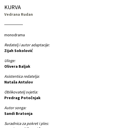
KURVA
Vedrana Rudan
monodrama
Redatelj i autor adaptacije:
Zijah Sokolović
Uloge:
Olivera Baljak
Asistentica redatelja:
Nataša Antulov
Oblikovatelj svjetla:
Predrag Potočnjak
Autor songa:
Sandi Bratonja
Suradnica za pokret i ples: