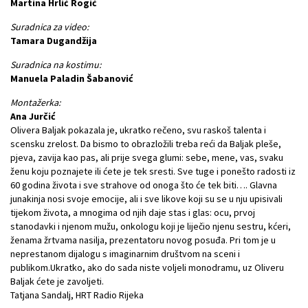
Martina Hrlić Rogić
Suradnica za video:
Tamara Dugandžija
Suradnica na kostimu:
Manuela Paladin Šabanović
Montažerka:
Ana Jurčić
Olivera Baljak pokazala je, ukratko rečeno, svu raskoš talenta i
scensku zrelost. Da bismo to obrazložili treba reći da Baljak pleše,
pjeva, zavija kao pas, ali prije svega glumi: sebe, mene, vas, svaku
ženu koju poznajete ili ćete je tek sresti. Sve tuge i ponešto radosti iz
60 godina života i sve strahove od onoga što će tek biti…. Glavna
junakinja nosi svoje emocije, ali i sve likove koji su se u nju upisivali
tijekom života, a mnogima od njih daje stas i glas: ocu, prvoj
stanodavki i njenom mužu, onkologu koji je liječio njenu sestru, kćeri,
ženama žrtvama nasilja, prezentatoru novog posuđa. Pri tom je u
neprestanom dijalogu s imaginarnim društvom na sceni i
publikom.Ukratko, ako do sada niste voljeli monodramu, uz Oliveru
Baljak ćete je zavoljeti.
Tatjana Sandalj, HRT Radio Rijeka