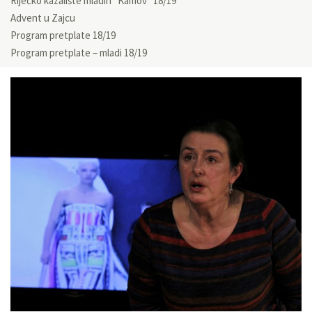
Riječko kazalište mladih “Kamov” 18/19
Advent u Zajcu
Program pretplate 18/19
Program pretplate – mladi 18/19