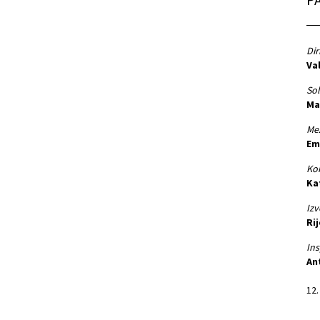
Dir
Va
Sol
Mar
Me
Em
Kon
Ka
Izv
Rij
Ins
An
12.