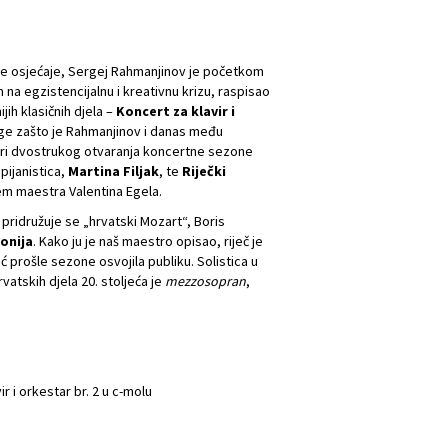
voje osjećaje, Sergej Rahmanjinov je početkom
 na egzistencijalnu i kreativnu krizu, raspisao
jih klasičnih djela –
Koncert za klavir i
oge zašto je Rahmanjinov i danas među
čeri dvostrukog otvaranja koncertne sezone
pijanistica,
Martina Filjak
, te
Riječki
m maestra Valentina Egela.
ridružuje se „hrvatski Mozart“, Boris
onija
. Kako ju je naš maestro opisao, riječ je
eć prošle sezone osvojila publiku. Solistica u
vatskih djela 20. stoljeća je
mezzosopran
,
r i orkestar br. 2 u c-molu