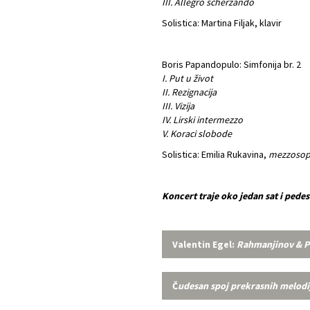
III. Allegro scherzando
Solistica: Martina Filjak, klavir
Boris Papandopulo: Simfonija br. 2
I. Put u život
II. Rezignacija
III. Vizija
IV. Lirski intermezzo
V. Koraci slobode
Solistica: Emilia Rukavina,
mezzosop
Koncert traje oko jedan sat i pede
Valentin Egel:
Rahmanjinov & Pa
Č
udesan spoj prekrasnih melodi