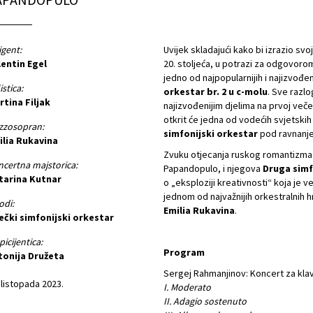
igent:
Uvijek skladajući kako bi izrazio s
lentin Egel
20. stoljeća, u potrazi za odgovorom
jedno od najpopularnijih i najizvođeni
istica:
orkestar br. 2 u c-molu
. Sve razl
tina Filjak
najizvođenijim djelima na prvoj ve
otkrit će jedna od vodećih svjetskih 
zzosopran:
simfonijski orkestar
pod ravnanje
ilia Rukavina
Zvuku otjecanja ruskog romantizma p
certna majstorica:
Papandopulo, i njegova
Druga simf
tarina Kutnar
o „eksploziji kreativnosti“ koja je v
jednom od najvažnijih orkestralnih hr
odi:
Emilia Rukavina
.
ečki simfonijski orkestar
picijentica:
Program
tonija Družeta
Sergej Rahmanjinov: Koncert za klavi
 listopada 2023.
I. Moderato
II. Adagio sostenuto