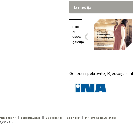
Iz medija
Foto
&
Video
galerija
Generalni pokrovitelj Riječkoga sim
 hnk-zajc.hr
Zapošljavanje
EU projekti
Sponzori
Prijava na newsletter
ijeka 2015.