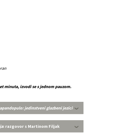
ran
set minuta, izvodi se s jednom pauzom.
pandopulo: jedinstveni glazbeni jezici
ja
: razgovor s Martinom Filjak