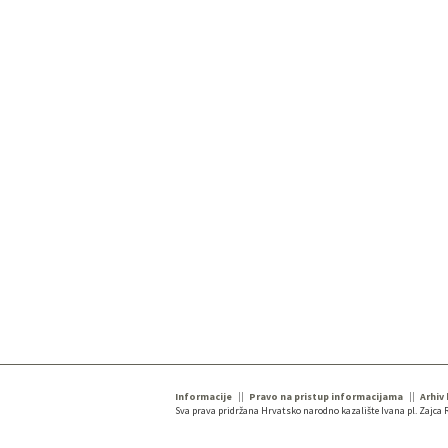
Informacije
Pravo na pristup informacijama
Arhiv
Sva prava pridržana Hrvatsko narodno kazalište Ivana pl. Zajca R