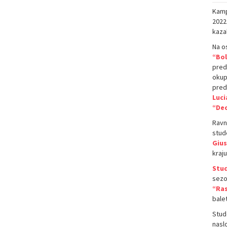
Kampu
2022
kaza
Na o
“Bol
pred
okup
pred
Luci
“De
Ravn
stude
Giu
kraj
Stud
sezo
“Ras
bale
Stude
naslo