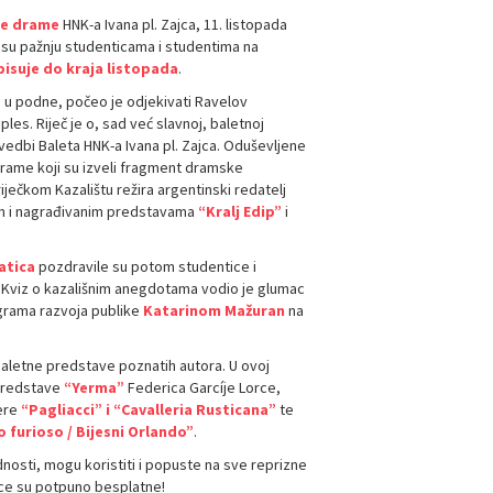
ke drame
HNK-a Ivana pl. Zajca, 11. listopada
i su pažnju studenticama i studentima na
pisuje do kraja listopada
.
u podne, počeo je odjekivati Ravelov
les. Riječ je o, sad već slavnoj, baletnoj
vedbi Baleta HNK-a Ivana pl. Zajca. Oduševljene
drame koji su izveli fragment dramske
iječkom Kazalištu režira argentinski redatelj
nim i nagrađivanim predstavama
“Kralj Edip”
i
atica
pozdravile su potom studentice i
to. Kviz o kazališnim anegdotama vodio je glumac
ograma razvoja publike
Katarinom Mažuran
na
aletne predstave poznatih autora. U ovoj
 predstave
“Yerma”
Federica Garcíje Lorce,
pere
“Pagliacci” i “Cavalleria Rusticana”
te
 furioso / Bijesni Orlando”
.
dnosti, mogu koristiti i popuste na sve reprizne
znice su potpuno besplatne!