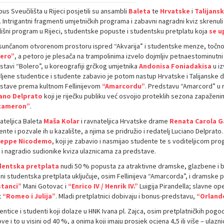
s Sveučilišta u Rijeci posjetili su ansambli
Baleta
te
Hrvatske
i
Talijans
. Intrigantni fragmenti umjetničkih programa i zabavni nagradni kviz skrenul
lišni program u Rijeci, studentske popuste i studentsku pretplatu koja
se u
sunčanom otvorenom prostoru ispred “Akvarija” i studentske menze, točno 
ero”
, a petoro je plesača na trampolinima izvelo dojmljiv petnaestominutni p
stavi “Bolero”, u koreografiji grčkog umjetnika
Andonisa Foniadakisa
u iz
ljene studentice i studente zabavio je potom nastup Hrvatske i Talijanske 
stave prema kultnom Fellinijevom
“Amarcordu”
. Predstavu “Amarcord” u r
ano Delprato
koji je riječku publiku već osvojio proteklih sezona zapaže
cameron”
.
ateljica Baleta
Maša Kolar
i ravnateljica Hrvatske drame
Renata Carola G
nte i pozvale ih u kazalište, a njima se pridružio i redatelj Luciano Delpra
seppe Nicodemo
, koji je zabavio i nasmijao studente te s voditeljicom pr
u i nagradio sudionike kviza ulaznicama za predstave.
entska pretplata
nudi 50 % popusta za atraktivne dramske, glazbene i b
ni studentska pretplata uključuje, osim Fellinijeva “Amarcorda”, i dramske
tanci”
Mani Gotovac i
“Enrico IV / Henrik IV.”
Luigija Pirandella; slavne o
t
“Romeo i Julija”
. Mladi pretplatnici dobivaju i bonus-predstavu,
“Orlando
ntice i studenti koji dolaze u HNK Ivana pl. Zajca, osim pretplatničkih pogo
ve i to u visini od 40 %, a onima koji imaju prosjek ocjena 4,5 ili više – ula