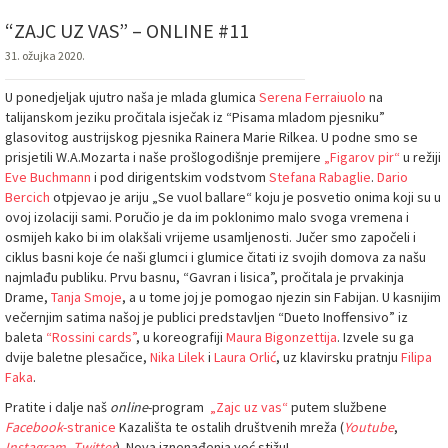
“ZAJC UZ VAS” – ONLINE #11
31. ožujka 2020.
U ponedjeljak ujutro naša je mlada glumica
Serena Ferraiuolo
na
talijanskom jeziku pročitala isječak iz “Pisama mladom pjesniku”
glasovitog austrijskog pjesnika Rainera Marie Rilkea. U podne smo se
prisjetili W.A.Mozarta i naše prošlogodišnje premijere
„Figarov pir“
u režiji
Eve Buchmann
i pod dirigentskim vodstvom
Stefana Rabaglie
.
Dario
Bercich
otpjevao je ariju „Se vuol ballare“ koju je posvetio onima koji su u
ovoj izolaciji sami. Poručio je da im poklonimo malo svoga vremena i
osmijeh kako bi im olakšali vrijeme usamljenosti. Jučer smo započeli i
ciklus basni koje će naši glumci i glumice čitati iz svojih domova za našu
najmlađu publiku. Prvu basnu, “Gavran i lisica”, pročitala je prvakinja
Drame,
Tanja Smoje
, a u tome joj je pomogao njezin sin Fabijan. U kasnijim
večernjim satima našoj je publici predstavljen “Dueto Inoffensivo” iz
baleta
“Rossini cards”
, u koreografiji
Maura Bigonzettija
. Izvele su ga
dvije baletne plesačice,
Nika Lilek
i
Laura Orlić
, uz klavirsku pratnju
Filipa
Faka
.
Pratite i dalje naš
online
-program
„Zajc uz vas“
putem službene
Facebook
-stranice
Kazališta te ostalih društvenih mreža (
Youtube
,
Instagram
,
Twitter
). Nova iznenađenja već stižu!