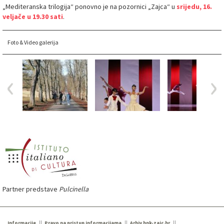
„Mediteranska trilogija“ ponovno je na pozornici „Zajca“ u
srijedu, 16.
veljače u 19.30 sati
.
Foto & Video galerija
Partner predstave
Pulcinella
Informacije
Pravo na pristup informacijama
Arhiv hnk-zajc.hr