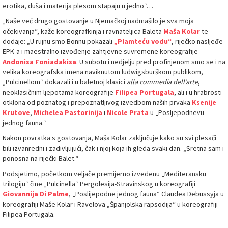
erotika, duša i materija plesom stapaju u jedno“…
„Naše već drugo gostovanje u Njemačkoj nadmašilo je sva moja
očekivanja“, kaže koreografkinja i ravnateljica Baleta
Maša Kolar
te
dodaje: „U rujnu smo Bonnu pokazali
„Plamteću vodu“
, riječko nasljeđe
EPK-a i maestralno izvođenje zahtjevne suvremene koreografije
Andonisa Foniadakisa
. U subotu i nedjelju pred profinjenom smo se i na
velika koreografska imena naviknutom ludwigsburškom publikom,
„Pulcinellom“ dokazali i u baletnoj klasici
alla commedia dell’arte
,
neoklasičnim ljepotama koreografije
Filipea Portugala
, ali i u hrabrosti
otklona od poznatog i prepoznatljivog izvedbom naših prvaka
Ksenije
Krutove
,
Michelea Pastorinija
i
Nicole Prata
u „Posljepodnevu
jednog fauna.“
Nakon povratka s gostovanja, Maša Kolar zaključuje kako su svi plesači
bili izvanredni i zadivljujući, čak i njoj koja ih gleda svaki dan. „Sretna sam i
ponosna na riječki Balet.“
Podsjetimo, početkom veljače premijerno izvedenu „Mediteransku
trilogiju“ čine „Pulcinella“ Pergolesija-Stravinskog u koreografiji
Giovannija Di Palme
, „Poslijepodne jednog fauna“ Claudea Debussyja u
koreografiji Maše Kolar i Ravelova „Španjolska rapsodija“ u koreografiji
Filipea Portugala.