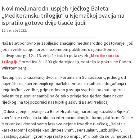
Novi međunarodni uspjeh riječkog Baleta:
„Mediteransku trilogiju“ u Njemačkoj ovacijama
ispratilo gotovo dvije tisuće ljudi!
15. veljače 2022.
Naš Balet ponovno je zabilježio značajno međunarodno gostovanje i još
jedan veliki uspjeh pred inozemnom publikom: u njemačkom su
Ludwigsburgu 12. i 13. veljače čak tri puta izveli
„Mediteransku
trilogiju“
pred tisuću i 800 gledateljica i gledatelja iz pokrajine Baden-
Württemberg.
Nastupili su u kazališnoj dvorani Foruma am Schlosspark, jednog od
najvećih i najsuvremenijih njemačkih centara za kulturna događanja i
umjetničke izvedbe, gdje redovno gostuju svjetski poznati operni i
baletni te plesni ansambli pa će tako primjerice tjedan dana nakon
riječkog, na toj pozornici nastupiti glasoviti Balet Preljocaj.
„Oduševljenje i ovacije za Balet Hrvatskog narodnog kazališta Rijeka“,
završna je rečenica kritike na internacionalnoj kulturnoj platformi Online-
Merker koji donosi samo laskave ocjene izvedbe riječkog „Baleta s
karakterom“ i opisuje kao „impesivnu“, „senzualnu“, „uzbudljivu“,
„zasljepljujućom igrom koja raste do erupcije“ ili pak da se „umjetnost,