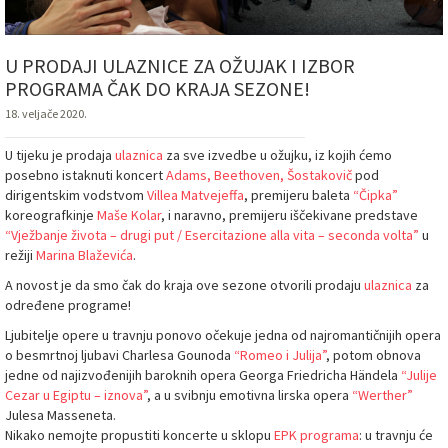
U PRODAJI ULAZNICE ZA OŽUJAK I IZBOR
PROGRAMA ČAK DO KRAJA SEZONE!
18. veljače 2020.
U tijeku je prodaja
ulaznica
za sve izvedbe u ožujku, iz kojih ćemo
posebno istaknuti koncert
Adams, Beethoven, Šostakovič
pod
dirigentskim vodstvom
Villea Matvejeffa
, premijeru baleta
“Čipka”
koreografkinje
Maše Kolar
, i naravno, premijeru iščekivane predstave
“Vježbanje života – drugi put / Esercitazione alla vita – seconda volta”
u
režiji
Marina Blaževića
.
A novost je da smo čak do kraja ove sezone otvorili prodaju
ulaznica
za
određene programe!
Ljubitelje opere u travnju ponovo očekuje jedna od najromantičnijih opera
o besmrtnoj ljubavi Charlesa Gounoda
“Romeo i Julija”
, potom obnova
jedne od najizvođenijih baroknih opera Georga Friedricha Händela
“Julije
Cezar u Egiptu – iznova”
, a u svibnju emotivna lirska opera
“Werther”
Julesa Masseneta.
Nikako nemojte propustiti koncerte u sklopu
EPK programa
: u travnju će