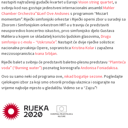
nastupiti najtraženiji gudački kvartet u Europi
Vision string quartet
, u
svibnju kod nas gostuje jedinstveni internacionalni ansambl
Mahler
Chamber Orchestra”&Leif Ove Andsnes
s programom “Mozart
momentum”. Riječki simfonijski orkestar i Riječki operni zbor u suradnji sa
Zborom i Simfonijskim orkestrom HRT-a u travnju će predstaviti
neusporedivo koncertno iskustvo, prvo simfonijsko djelo Gustava
Mahlera u kojem se skladatelj koristio ljudskim glasovima,
Drugu
simfoniju u c-molu – “Uskrsnuće”
. Nastupit će dvije riječke solistice:
nacionalna prvakinja Opere, sopranistica
Kristina Kolar
i zapažena
mezzosopranistica
Ivana Srbljan
.
Riječki balet u svibnju će predstaviti baletno-plesnu predstavu
“Plamteća
voda” (“Burning water”)
poznatog koreografa
Andonisa Foniadakisa
.
Ovo su samo neki od programa ove,
nikad bogatije sezone
. Pogledajte
cjelokupni izbor za koji smo otvorili prodaju ulaznica i osigurajte na
vrijeme najbolje mjesto u gledalištu. Vidimo se u “Zajcu”!