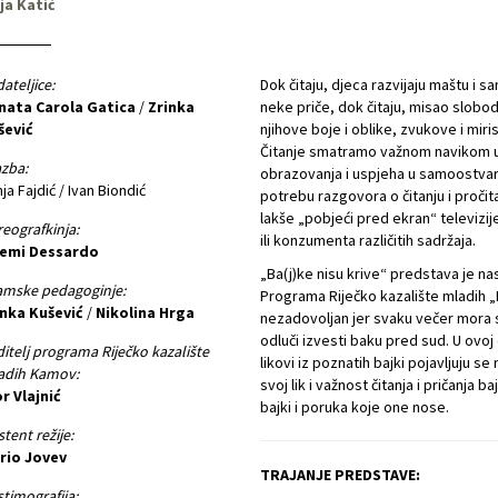
ja Katić
ateljice:
Dok čitaju, djeca razvijaju maštu i s
nata Carola Gatica
/
Zrinka
neke priče, dok čitaju, misao slobodn
šević
njihove boje i oblike, zvukove i miri
Čitanje smatramo važnom navikom u o
zba:
obrazovanja i uspjeha u samoostv
ja Fajdić / Ivan Biondić
potrebu razgovora o čitanju i pročit
lakše „pobjeći pred ekran“ televizij
eografkinja:
ili konzumenta različitih sadržaja.
emi Dessardo
„Ba(j)ke nisu krive“ predstava je 
amske pedagoginje:
Programa Riječko kazalište mladih „
inka Kušević
/
Nikolina Hrga
nezadovoljan jer svaku večer mora slu
odluči izvesti baku pred sud. U ovoj
itelj programa Riječko kazalište
likovi iz poznatih bajki pojavljuju s
adih Kamov:
svoj lik i važnost čitanja i pričanja
r Vlajnić
bajki i poruka koje one nose.
stent režije:
rio Jovev
TRAJANJE PREDSTAVE:
timografija: