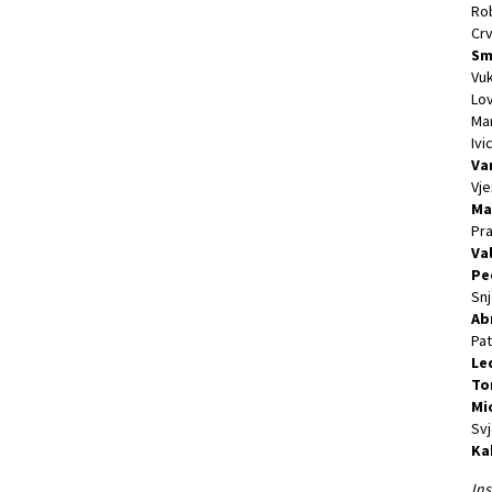
Ro
Cr
Sm
Vu
Lo
Mar
Ivi
Va
Vje
Ma
Pra
Va
Pe
Snj
Ab
Pat
Le
To
Mic
Svj
Ka
Ins