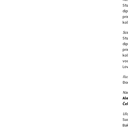
Stu
dip
pri
kol
Sce
Stu
dip
pri
kol
vod
Lov
Ilu
Đo
Nar
Al
Ćel
Ulo
Su
Ba