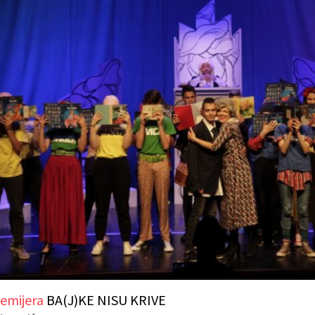
emijera
BA(J)KE NISU KRIVE