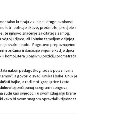
amostalno kreiraju vizualne i druge okolnosti
o leti i oblikuje likove, predmete, predjele i
se, te njihovo značenje za čitatelja samog.
dgoju djece, ali i bitnim temeljem daljnjeg
arenju svake osobe. Pogotovo prepoznajemo
anim pričama u današnje vrijeme kad je djeci
e ili kompjutera u pasivnu poziciju promatrača
nastala nakon pedagoškog rada s polaznicima
Kamov”, a govori o svađi unuka i bake. Unuk je
šati bajke, a radije bi igrao igrice i zato
 duhovitoj priči punoj razigranih songova,
e na sudu kao svjedoci i u svom izlaganju brane
 bajki kako bi svom snagom opravdali vrijednost