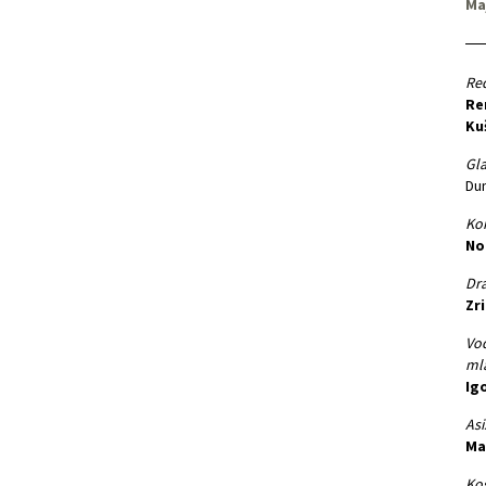
Ma
Red
Re
Ku
Gla
Dun
Kor
No
Dr
Zr
Vod
ml
Igo
Asi
Ma
Kos