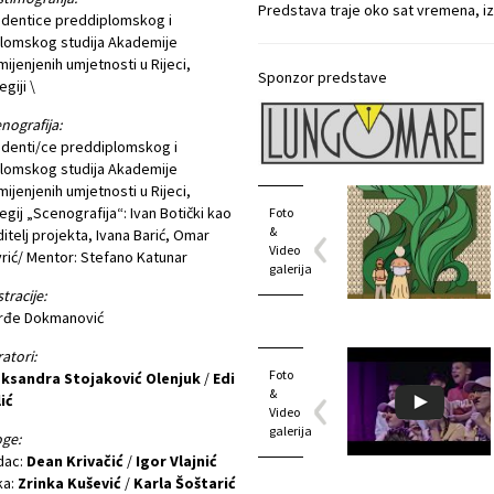
Predstava traje oko sat vremena, i
dentice preddiplomskog i
lomskog studija Akademije
mijenjenih umjetnosti u Rijeci,
Sponzor predstave
egiji \
nografija:
denti/ce preddiplomskog i
lomskog studija Akademije
mijenjenih umjetnosti u Rijeci,
egij „Scenografija“: Ivan Botički kao
Foto
&
itelj projekta, Ivana Barić, Omar
Video
rić/ Mentor: Stefano Katunar
galerija
stracije:
rđe Dokmanović
atori:
Foto
eksandra Stojaković Olenjuk
/
Edi
&
ić
Video
galerija
ge:
dac:
Dean Krivačić
/
Igor Vlajnić
ka:
Zrinka Kušević
/
Karla Šoštarić