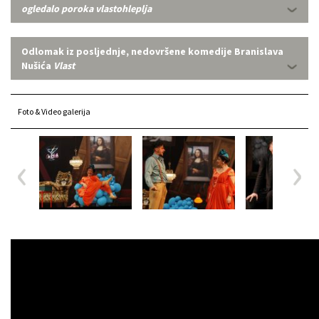
ogledalo poroka vlastohleplja
Odlomak iz posljednje, nedovršene komedije Branislava
Nušića
Vlast
Foto & Video galerija