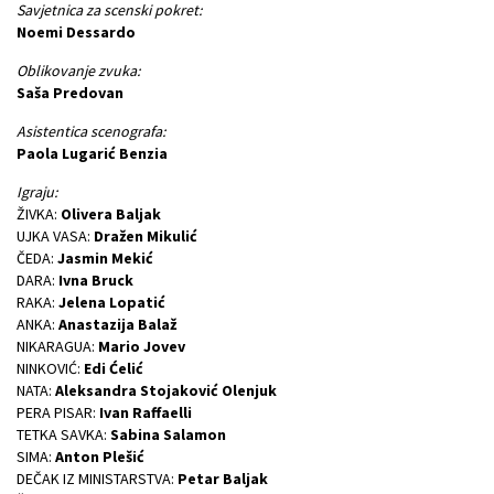
Savjetnica za scenski pokret:
Noemi Dessardo
Oblikovanje zvuka:
Saša Predovan
Asistentica scenografa:
Paola Lugarić Benzia
Igraju:
ŽIVKA:
Olivera Baljak
UJKA VASA:
Dražen Mikulić
ČEDA:
Jasmin Mekić
DARA:
Ivna Bruck
RAKA:
Jelena Lopatić
ANKA:
Anastazija Balaž
NIKARAGUA:
Mario Jovev
NINKOVIĆ:
Edi Ćelić
NATA:
Aleksandra Stojaković Olenjuk
PERA PISAR:
Ivan Raffaelli
TETKA SAVKA:
Sabina Salamon
SIMA:
Anton Plešić
DEČAK IZ MINISTARSTVA:
Petar Baljak