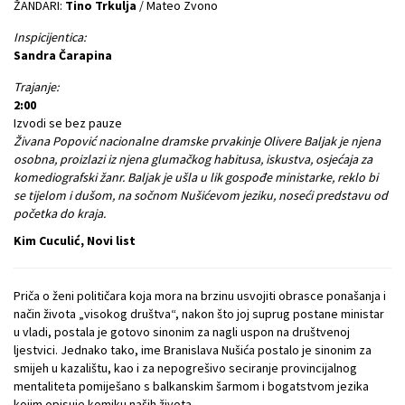
ŽANDARI:
Tino Trkulja
/ Mateo Zvono
Inspicijentica:
Sandra Čarapina
Trajanje:
2:00
Izvodi se bez pauze
Živana Popović nacionalne dramske prvakinje Olivere Baljak je njena
osobna, proizlazi iz njena glumačkog habitusa, iskustva, osjećaja za
komediografski žanr. Baljak je ušla u lik gospođe ministarke, reklo bi
se tijelom i dušom, na sočnom Nušićevom jeziku, noseći predstavu od
početka do kraja.
Kim Cuculić, Novi list
Priča o ženi političara koja mora na brzinu usvojiti obrasce ponašanja i
način života „visokog društva“, nakon što joj suprug postane ministar
u vladi, postala je gotovo sinonim za nagli uspon na društvenoj
ljestvici. Jednako tako, ime Branislava Nušića postalo je sinonim za
smijeh u kazalištu, kao i za nepogrešivo seciranje provincijalnog
mentaliteta pomiješano s balkanskim šarmom i bogatstvom jezika
kojim opisuje komiku naših života.