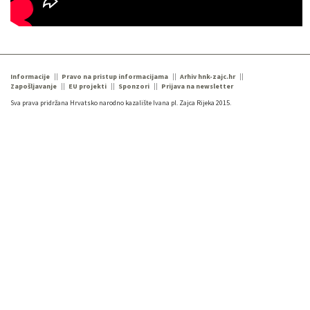
Informacije
Pravo na pristup informacijama
Arhiv hnk-zajc.hr
Zapošljavanje
EU projekti
Sponzori
Prijava na newsletter
Sva prava pridržana Hrvatsko narodno kazalište Ivana pl. Zajca Rijeka 2015.