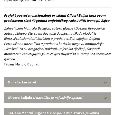
Projekt posvećen nacionalnoj prvakinji Oliveri Baljak koja ovom
predstavom slavi 40 godina umjetničkog rada u HNK Ivana pl. Zajca
Zahvaljujem Momčilu Bajagiću, autoru glazbe i Dušanu Kovačeviću
autoru stihova, što su mi
dozvolili da pjesmu „Pada vlada” iz
filma
„Profesionalac”, koristim u predstavi. Zahvaljujem Dejanu
Petroviću na dozvoli da u predstavi koristim njegovu kompoziciju
„Vrteška”. To su dragocjeni pokloni umjetnika riječkoj „Gospođi
ministarki”. Zahvaljujem glumici Vjeri Mujović za suradnju na scenskom
govoru.
Tatjana Mandić Rigonat
Ministarkin uvod
Olivera Baljak:
U kazalištu je najvažnije opstati
Tatjana Mandić Rigonat: Gospođa ministarka
je veliko