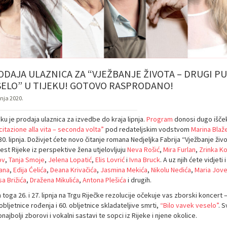
DAJA ULAZNICA ZA “VJEŽBANJE ŽIVOTA – DRUGI PU
SELO” U TIJEKU! GOTOVO RASPRODANO!
pnja 2020.
eku je prodaja ulaznica za izvedbe do kraja lipnja.
Program
donosi dugo išče
itazione alla vita – seconda volta”
pod redateljskim vodstvom
Marina Blaž
 30. lipnja. Doživjet ćete novo čitanje romana Nedjeljka Fabrija “Vježbanje ž
est Rijeke iz perspektive žena utjelovljuju
Neva Rošić
,
Mira Furlan
,
Zrinka Ko
ov
,
Tanja Smoje
,
Jelena Lopatić
,
Elis Lovrić
i
Ivna Bruck
. A uz njih ćete vidjeti
ana
,
Edija Ćelića
,
Deana Krivačića
,
Jasmina Mekića
,
Nikolu Nedića
,
Maria Jov
a Brižića
,
Dražena Mikulića
,
Antona Plešića
i drugih.
 toga 26. i 27. lipnja na Trgu Riječke rezolucije očekuje vas zborski konce
obljetnice rođenja i 60. obljetnice skladateljive smrti,
“Bilo vavek veselo”
. 
najbolji zborovi i vokalni sastavi te sopci iz Rijeke i njene okolice.