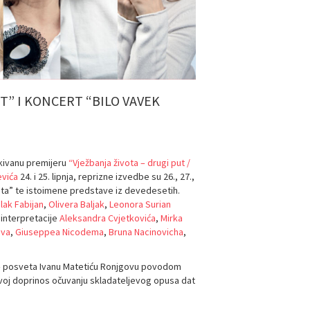
T” I KONCERT “BILO VAVEK
kivanu premijeru
“Vježbanja života – drugi put /
evića
24. i 25. lipnja, reprizne izvedbe su 26., 27.,
ivota” te istoimene predstave iz devedesetih.
lak Fabijan
,
Olivera Baljak
,
Leonora Surian
 i interpretacije
Aleksandra Cvjetkovića
,
Mirka
eva
,
Giuseppea Nicodema
,
Bruna Nacinovicha
,
rt – posveta Ivanu Matetiću Ronjgovu povodom
Svoj doprinos očuvanju skladateljevog opusa dat