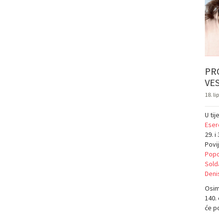
PRO
VE
18. li
U tij
Eserc
29. i
Povij
Pop
Sold
Denis
Osim
140. 
će po