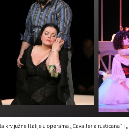
la krv južne Italije u operama „Cavalleria rusticana“ i 