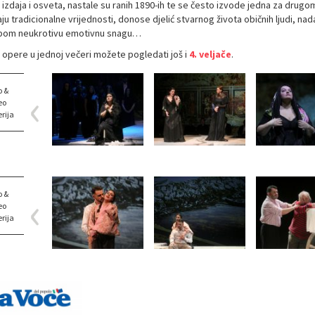
 izdaja i osveta, nastale su ranih 1890-ih te se često izvode jedna za drugom
ju tradicionalne vrijednosti, donose djelić stvarnog života običnih ljudi, na
bom neukrotivu emotivnu snagu…
e opere u jednoj večeri možete pogledati još i
4. veljače
.
o &
eo
rija
o &
eo
rija