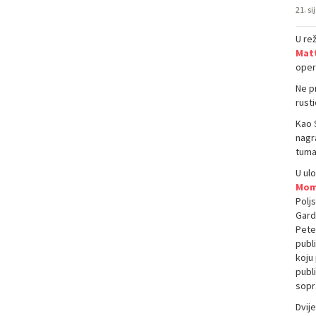
21. si
U rež
Matt
ope
Ne p
rusti
Kao 
nagr
tuma
U ulo
Mom
Polj
Gard
Pete
publ
koju
publi
sopr
Dvij