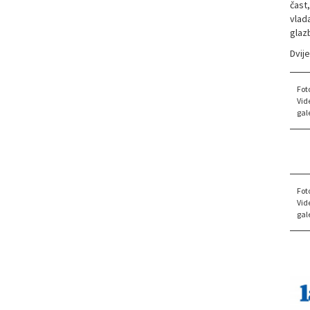
čast,
vlada
glaz
Dvij
Fot
Vid
gale
Fot
Vid
gale