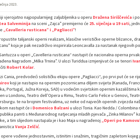
ječnja 2023.
iji vjerojatno najpopularnijeg zaljubljenika u operu
Dražena Siriščevića
i po
ea Salveminija
na sceni „Zajca” premijerno će
25. siječnja u 19 sati
, jed
re
„Cavalleria rusticana” i „Pagliacci”
!
ropustite talijanski operni realizam, klasične verističke operne blizance, d
canu” koja je pak nezadrživo inspirirala Leoncavalla za nastanak njegovih pop
Santuzza u operi „Cavelleria rusticana“ nastupit će nacionalna operna prvak
ađena Nagradom „Milka Trnina”. U ulozi Turiddua izmjenjivat će se tenori
Iva
čiti
Robert Kolar
.
zi Cania, predvodeći solističku ekipu opere „Pagliacci“, po prvi put će se ri
irov
koji je nastupio na opernim pozornicama diljem svijeta (Kanada, Francus
ska, Portugal, Južna Koreja, SAD) u vodećim svjetskim opernim kazalištima 
en u Londonu, Teatro dell’Opera u Rimu, Teatro Carlo Felice u Genovi, Teatro
rsburgu. te na brojnim festivalima, uz neke od najvećih opernih zvijezda n
ikom nastupit će i
Domenico Balzani
u ulozi Tonia. Kao Nedda / Colombina
 publika pamti s Međunarodnog natjecanja mladih pjevača „Zinka Milanov” kada
ke, a tim slijedom nastupala je i kao Maja u nagrađenoj
„Operi po Kamovu
anistica
Vanja Zelčić
.
e opere vođene jednostavnim, istinitim i snažnim, tragičnim zapletom kojeg 