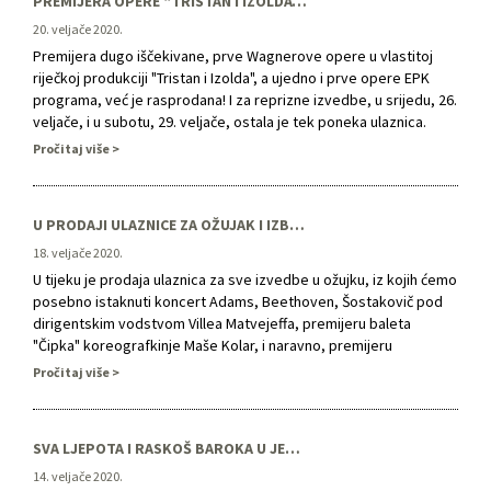
PREMIJERA OPERE “TRISTAN I IZOLDA” RASPRODANA! POŽURITE PO ULAZNICE ZA IZVEDBE 26. I 29. VELJAČE!
20. veljače 2020.
Premijera dugo iščekivane, prve Wagnerove opere u vlastitoj
riječkoj produkciji "Tristan i Izolda", a ujedno i prve opere EPK
programa, već je rasprodana! I za reprizne izvedbe, u srijedu, 26.
veljače, i u subotu, 29. veljače, ostala je tek poneka ulaznica.
Romantičnu glazbenu tragediju u tri čina o uzvišenoj ljubavi i smrti
Pročitaj više
režira slavna američka redateljica …
U PRODAJI ULAZNICE ZA OŽUJAK I IZBOR PROGRAMA ČAK DO KRAJA SEZONE!
18. veljače 2020.
U tijeku je prodaja ulaznica za sve izvedbe u ožujku, iz kojih ćemo
posebno istaknuti koncert Adams, Beethoven, Šostakovič pod
dirigentskim vodstvom Villea Matvejeffa, premijeru baleta
"Čipka" koreografkinje Maše Kolar, i naravno, premijeru
iščekivane predstave "Vježbanje života – drugi put /
Pročitaj više
Esercitazione alla vita – seconda volta" u režiji Marina Blaževića. A
novost je da smo …
SVA LJEPOTA I RASKOŠ BAROKA U JEDNOJ KONCERTNOJ VEČERI
14. veljače 2020.