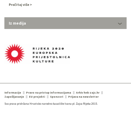
pozornicu dovesti istinske svjetske operne zvijezde u
Pročitaj više
ponedjeljak 5. ožujka u 19 i 30 sati! Orkestrom Opere ravnat …
Iz medija
Informacije
Pravo na pristup informacijama
Arhiv hnk-zajc.hr
Zapošljavanje
EU projekti
Sponzori
Prijava na newsletter
Sva prava pridržana Hrvatsko narodno kazalište Ivana pl. Zajca Rijeka 2015.