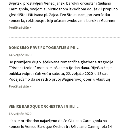
Svjetski proslavljeni Venecijanski barokni orkestar i Giuliano
Carmignola, svojom su virtuoznom izvedbom oduševili prepuno
gledalište HNK Ivana pl. Zajca. Evo što su nam, po završetku
koncerta, rekli posjetitelji očarani zvukovima baroka i Guarnieri
violine maestra Carmignole: „Istinski sam oduševljena. Prava
Pročitaj više
ljepota i raskoš baroka“, „Vrhunski ansambl, autentičan zvuk,
posve autentičan, sviranje na starim instrumentima, s puno
dinamike, …
DONOSIMO PRVE FOTOGRAFIJE S PROBE "TRISTANA I IZOLDE"
14. veljače 2020.
Do premijere dugo iščekivane romantične glazbene tragedije
"Tristan i Izolda" ostalo je još samo tjedan dana. Riječka će je
publika vidjeti i čuti već u subotu, 22. veljače 2020. u 18 sati.
Podsjećamo da se radi o prvoj Wagnerovoj operi u vlastitoj
riječkoj produkciji, povijesnom trenutku i ogromnom izazovu, te
Pročitaj više
prvoj operi programa Europske prijestolnice …
VENICE BAROQUE ORCHESTRA I GIULIANO CARMIGNOLA NA GUARNIERIJEVOJ VIOLINI
12. veljače 2020.
Iako je prethodno najavljeno da će Giuliano Carmignola na
koncertu Venice Baroque Orchestra&Giuliano Carmignola 14.