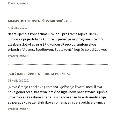
Smoje, Jelene Lopatić, Elis Lovrić i Ivne Bruck najavljuju
Pročitaj više
predstavu „Vježbanje života – drugi …
ADAMS, BEETHOVEN, ŠOSTAKOVIČ - GLAZBENO PUTOVANJE KROZ STOLJEĆA
4. ožujka 2020.
Nastavljamo s koncertima u sklopu programa Rijeka 2020 –
Europska prijestolnica kulture. Sljedeći je na programu iznimni
glazbeni doživljaj, prvi EPK koncert Riječkog simfonijskog
orkestra “Adams, Beethoven, Šostakovič”, koji će se održati već
u subotu, 21. ožujka 2020., s početkom u 19,30 sati, pod
Pročitaj više
dirigentskim vodstvom maestra Villea Matvejeffa i uz solistički
nastup istaknutog riječkog …
„VJEŽBANJE ŽIVOTA – DRUGI PUT“: POVIJEST RIJEKE IZ PERSPEKTIVE ŽENA
24. veljače 2020.
„Novo čitanje Fabrijevog romana 'Vježbanje života' osmišljava
nova generacija, kreativni tim čine uglavnom predstavnici riječke
umjetničke i kazališne scene, a u osnovi strukture dramatizacije
su perspektive ženskih likova romana, ali i perspektive glumica
koje ih izvode“, kazao je intendant HNK Ivana pl. Zajca, a ujedno
Pročitaj više
redatelj te jedan od autora dramatizacije Marin Blažević na prvoj