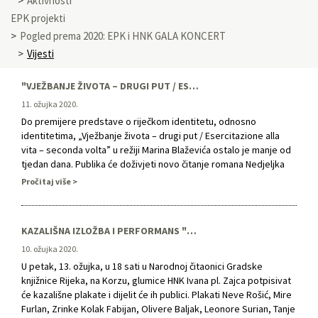
Aktivnosti
EPK projekti
Pogled prema 2020: EPK i HNK GALA KONCERT
Vijesti
"VJEŽBANJE ŽIVOTA – DRUGI PUT / ESERCITAZIONE ALLA VITA – SECONDA VOLTA": DONOSIMO PRVE FOTOGRAFIJE S PROBE!
11. ožujka 2020.
Do premijere predstave o riječkom identitetu, odnosno
identitetima, „Vježbanje života – drugi put / Esercitazione alla
vita – seconda volta” u režiji Marina Blaževića ostalo je manje od
tjedan dana. Publika će doživjeti novo čitanje romana Nedjeljka
Fabrija "Vježbanje života" te istoimene predstave iz
Pročitaj više
devedesetih. Ovaj put, povijest Rijeke iz perspektive žena koje
utjelovljuju Neva …
KAZALIŠNA IZLOŽBA I PERFORMANS "VJEŽBANJE ŽIVOTA" U ČITAONICI
10. ožujka 2020.
U petak, 13. ožujka, u 18 sati u Narodnoj čitaonici Gradske
knjižnice Rijeka, na Korzu, glumice HNK Ivana pl. Zajca potpisivat
će kazališne plakate i dijelit će ih publici. Plakati Neve Rošić, Mire
Furlan, Zrinke Kolak Fabijan, Olivere Baljak, Leonore Surian, Tanje