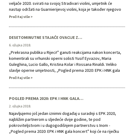
veljače 2020. svirati na svojoj Stradivari violini, umjetnik će
nastup održati na Guarnierijevoj violini, koja je također njegovo
vlasništvo. Iako su obje violine izuzetno vrijedne i pripadaju redu
Pročitaj više
vrhunskih, svjetski poznatih instrumenata, onim posjetiteljima
koji zbog ove promjene ne žele prisustvovati …
DESETOMINUTNE STAJAĆE OVACIJE ZA SVJETSKE OPERNE ZVIJEZDE U RIJECI!
6. ožujka 2018.
„Prekrasna publika u Rijeci!” ganuti reakcijama nakon koncerta,
komentirali su vrhunski operni solisti Yusif Eyvazov, Maria
Guleghina, Lucio Gallo, Kristina Kolar i Rossana Rinaldi. Veliko
slavlje operne umjetnosti, „Pogled prema 2020: EPK i HNK gala
koncert” zamišljen kao dvosatni koncert, uz iznimno moćne,
Pročitaj više
izražajne i emotivne nastupe svih solista, dirigenata Villea
Matvejeffa i Marca Boemija …
POGLED PREMA 2020: EPK I HNK GALA KONCERT DOVODI U RIJEKU SVJETSKE OPERNE ZVIJEZDE
2. ožujka 2018.
Najavljujemo još jedan iznimni događaj u suradnji s EPK 2020,
najbližim partnerom u sljedeće dvije godine, te pod
pokroviteljstvom i u dugogodišnjem partnerstvu s Inom -
„Pogled prema 2020: EPK i HNK gala koncert” koji će na riječku