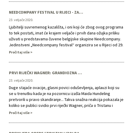
…
NEEDCOMPANY FESTIVAL U RIJECI - ZA LJUBITELJE SUVREMENOG KAZALIŠTA I ONE KOJI ĆE TO TEK POSTATI
23. veljače 2020.
Ljubitelji suvremenog kazališta, i oni koji će zbog ovog programa
to tek postati, imat će krajem veljače i prvih dana ožujka priliku
uživati u predstavama čuvene belgijske skupine Needcompany.
Jedinstveni „Needcompany festival“ organizira se u Rijeci od 29.
veljače do 6. ožujka u sklopu programa Doba moći Europske
Pročitaj više
prijestolnice kulture. Posebno najavljujemo regionalnu premijeru
predstave …
PRVI RIJEČKI WAGNER: GRANDIOZNA VEČER RIJEČKE OPERE UZ STAJAĆE OVACIJE
23. veljače 2020.
Duge stajaće ovacije, glasni povici oduševljenja, aplauzi koji su
se u trenutku kada je na pozornicu izašla Maida Hundeling
pretvorili u pravo skandiranje... Takva snažna reakcija pokazala je
koliko se publici svidio prvi riječki Wagner, priča o Tristanu i
Izoldi, o Ljubavi i Smrti. Provjerili smo kako su posjetiteljice i
Pročitaj više
posjetitelji doživjeli ovu glazbenu dramu: „Riječka …