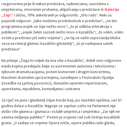
razgovorima prije ili nakon predstava, radionicama, susretima s
umjetnicima, otvorenim probama, uključivanju u predstave ili
Galeriju
„Zajc“
i slično, 70% anketiranih je odgovorilo: „Vrlo rado“. Neki su
pojasnili odgovor: „tako možemo prodiskutirati o predstavi“, „na tim
programima uvijek se čuje nešto novo“; „to je odlična interakcija s
publikom“; „uvijek želim saznati nešto novo o kazalištu“; „to volim, volim
ostati u predstavi još neko vrijeme“; „na taj se način uspostavlja bliska
veza na relaciji glumac-kazalište-gledatelj“; „to je nadopuna samih
predstava“.
Na pitanje „Čega bi voljeli da ima više u Kazalištu“, dobili smo odgovore
među kojima prednjače želje za suvremenim autorima i tekstovima i
njihovim dramatizacijama, potom komornim i drugim koncertima,
klasičnim dramskim uprizorenjima, suradnjom s Festivalom Opatija
(izvedbe na Ljetnoj pozornici), domaćim opernim repertoarom,
operetama, mjuziklima, komedijama i satirama.
Za riječ se javio i gledatelj Stipe Kordić koji, po vlastitim riječima, već 67
godina dolazi u Kazalište. Najprije se zapitao zašto na Parlament nije
došlo više glumica i glumaca i ostalih umjetnica i umjetnika: „Zar njih ne
zanima mišljenje publike?“. Potom je ocijenio rad svih četiriju kazališnih
grana: „U zadnje se vrijeme Opera ističe, opere publika rado gleda,