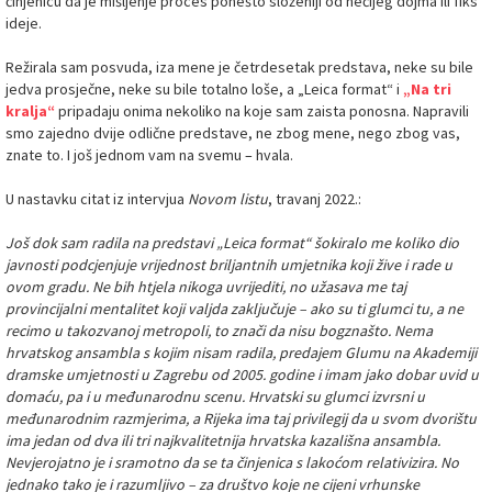
činjenicu da je mišljenje proces ponešto složeniji od nečijeg dojma ili fiks
ideje.
Režirala sam posvuda, iza mene je četrdesetak predstava, neke su bile
jedva prosječne, neke su bile totalno loše, a „Leica format“ i
„Na tri
kralja“
pripadaju onima nekoliko na koje sam zaista ponosna. Napravili
smo zajedno dvije odlične predstave, ne zbog mene, nego zbog vas,
znate to. I još jednom vam na svemu – hvala.
U nastavku citat iz intervjua
Novom listu
, travanj 2022.:
Još dok sam radila na predstavi „Leica format“ šokiralo me koliko dio
javnosti podcjenjuje vrijednost briljantnih umjetnika koji žive i rade u
ovom gradu. Ne bih htjela nikoga uvrijediti, no užasava me taj
provincijalni mentalitet koji valjda zaključuje – ako su ti glumci tu, a ne
recimo u takozvanoj metropoli, to znači da nisu bogznašto. Nema
hrvatskog ansambla s kojim nisam radila, predajem Glumu na Akademiji
dramske umjetnosti u Zagrebu od 2005. godine i imam jako dobar uvid u
domaću, pa i u međunarodnu scenu. Hrvatski su glumci izvrsni u
međunarodnim razmjerima, a Rijeka ima taj privilegij da u svom dvorištu
ima jedan od dva ili tri najkvalitetnija hrvatska kazališna ansambla.
Nevjerojatno je i sramotno da se ta činjenica s lakoćom relativizira. No
jednako tako je i razumljivo – za društvo koje ne cijeni vrhunske