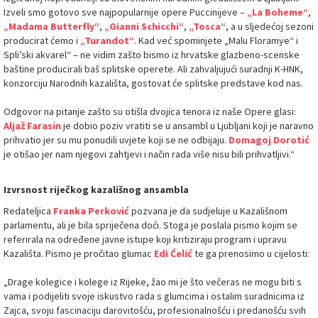
Izveli smo gotovo sve najpopularnije opere Puccinijeve –
„La Boheme“
,
„Madama Butterfly“
,
„Gianni Schicchi“
,
„Tosca“
, a u sljedećoj sezoni
producirat ćemo i
„Turandot“
. Kad već spominjete „Malu Floramye“ i
Spli’ski akvarel“ – ne vidim zašto bismo iz hrvatske glazbeno-scenske
baštine producirali baš splitske operete. Ali zahvaljujući suradnji K-HNK,
konzorciju Narodnih kazališta, gostovat će splitske predstave kod nas.
Odgovor na pitanje zašto su otišla dvojica tenora iz naše Opere glasi:
Aljaž Farasin
je dobio poziv vratiti se u ansambl u Ljubljani koji je naravno
prihvatio jer su mu ponudili uvjete koji se ne odbijaju.
Domagoj Dorotić
je otišao jer nam njegovi zahtjevi i način rada više nisu bili prihvatljivi.“
Izvrsnost riječkog kazališnog ansambla
Redateljica
Franka Perković
pozvana je da sudjeluje u Kazališnom
parlamentu, ali je bila spriječena doći. Stoga je poslala pismo kojim se
referirala na određene javne istupe koji kritiziraju program i upravu
Kazališta. Pismo je pročitao glumac
Edi Ćelić
te ga prenosimo u cijelosti:
„Drage kolegice i kolege iz Rijeke, žao mi je što večeras ne mogu biti s
vama i podijeliti svoje iskustvo rada s glumcima i ostalim suradnicima iz
Zajca, svoju fascinaciju darovitošću, profesionalnošću i predanošću svih