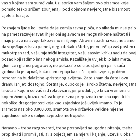
vas s kojima sam surađivala. Uz ispriku vam šaljem ovo pisamce koje
pomalo teško sričem zbunjena, i pod dojmom nevjerojatne bizarnosti
cijele situacije.
Poznajem ljude koji tvrde da je zemlja ravna ploča, no nikada mi nije palo
na pamet razuvjeravati ih jer oni uglavnom ne mogu nikome naštetiti i
imaju pravo na svoje takozvano mišljenje. Ali ovi napadi na vas, ne samo
da vrijeđaju zdravu pamet, nego itekako štete, jer vrijeđaju vaš pošten i
mukotrpan rad, vaš umjetnički integritet, vašu sasvim krhku nadu da ovaj
posao koji radimo ima nekog smisla. Kazalište je uvijek bilo laka meta,
glumice i glumci pogotovo, no pokazalo se u posljednjih par tisuća
godina da je taj naš, kako nam tepaju kazališni «polusvijet», prilično
otporan na budalaštine «pristojnog svijeta». Zato znam da ćete i ovu
dramu iznijeti dostojno. Štetna je, duboko je i široko štetna, nevjerojatna
lakoća s kojom se vaš rad relativizira, jer produbljuje krizu vremena u
kojem živimo, krizu društva koje ne zna prepoznati i ne zna cijeniti tih
nekoliko dragocjenosti koje kao zajednica još uvijek imamo. To je
sramota nas oko 3.800.000, sramota ove državice veličine mjesne
zajednice neke ozbiljne svjetske metropole.
Naravno – treba razgovarati, treba postavljati neugodna pitanja, treba
propitivati i promišljati, ali s osjećajem za mjeru i kajanje, uzevši u obzir