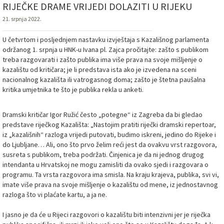
RIJEČKE DRAME VRIJEDI DOLAZITI U RIJEKU
21. srpnja 2022.
U četvrtom i posljednjem nastavku izvještaja s Kazališnog parlamenta
održanog 1. srpnja u HNK-u Ivana pl. Zajca pročitajte: zašto s publikom
treba razgovarati i zašto publika ima više prava na svoje mišljenje o
kazalištu od kritičara; je li predstava ista ako je izvedena na sceni
nacionalnog kazališta ili vatrogasnog doma; zašto je štetna paušalna
kritika umjetnika te što je publika rekla u anketi.
Dramski kritičar Igor Ružić često „potegne“ iz Zagreba da bi gledao
predstave riječkog Kazališta: „Nastojim pratiti riječki dramski repertoar,
iz „kazališnih“ razloga vrijedi putovati, budimo iskreni, jedino do Rijeke i
do Ljubljane… Ali, ono što prvo želim reći jest da ovakvu vrst razgovora,
susreta s publikom, treba podržati. Činjenica je da ni jednog drugog
intendanta u Hrvatskoj ne mogu zamisliti da ovako sjedi i razgovara o
programu. Ta vrsta razgovora ima smisla. Na kraju krajeva, publika, svi vi,
imate više prava na svoje mišljenje o kazalištu od mene, iz jednostavnog
razloga što vi plaćate kartu, a ja ne.
I jasno je da će u Rijeci razgovori o kazalištu biti intenzivni jer je riječka