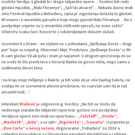
osobito Verdija, a gledali bi i druge talijanske opere… Osobno bih rado
gledao mjuzikle, „Malu Floramye“, „Spli’ski akvarel“… Nekada davno imali
smo Festival mjuzikla u Neboderu, cijela je Jugoslavija dolazila to gledati.
Mi imamo i u ansamblu pjevačice koje mogu pjevati Malu Floramye… No u
posljednje vrijeme su iz ansambla otišli neki pjevači, ne znam zašto?
Orkestru svaka čast. Koncerte s oduševljenjem dolazim slušati.
Govorimo li o Drami – ne slažem se s pohvalama „Vježbanju života – drugi
put“ koje su iznijeli g. Obersnel i Mijić. Predstavu „Vježbanje života“ iz 90-
ih sam gledao 50-ak puta i znam je napamet. U drugom uprizorenju mi se
ne sviđa to što predstava o historiji Rijeke ne govori ništa, nego samo o
sudbinama devet žena.
I na kraju moje mišljenje o Baletu: ja bih volio da je više bijelog baleta, ne
sviđaju mi se suvremene plesne predstave, no svjestan sam da je naš
ansambl mali…“
Intendant
Blažević
je odgovorio g. Kordiću: „Ne bih se složio da
nedostaje standardni talijanski repertoar: gotovo sve posljednje
Verdijeve opere smo imali na repertoaru –
„Falstaff“
,
„Otello“
,
„Macbeth“
,
„Aida“
, a uz njih i
„Rigoletta“
i
„Traviatu“
. U pripremi je
„Don Carlo“
u
novoj sezoni
, dogovaramo „Trubadura“ za 2024. u
izglednoj koprodukciji sa Slovenskim narodnim gledališčem u Ljubljani.