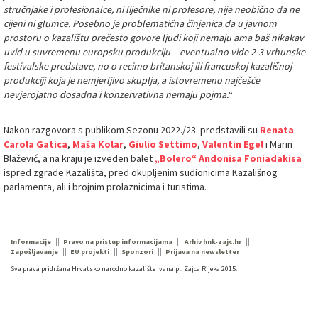
stručnjake i profesionalce, ni liječnike ni profesore, nije neobično da ne
cijeni ni glumce. Posebno je problematična činjenica da u javnom
prostoru o kazalištu prečesto govore ljudi koji nemaju ama baš nikakav
uvid u suvremenu europsku produkciju – eventualno vide 2-3 vrhunske
festivalske predstave, no o recimo britanskoj ili francuskoj kazališnoj
produkciji koja je nemjerljivo skuplja, a istovremeno najčešće
nevjerojatno dosadna i konzervativna nemaju pojma.
“
Nakon razgovora s publikom Sezonu 2022./23. predstavili su
Renata
Carola Gatica
,
Maša Kolar
,
Giulio Settimo
,
Valentin Egel
i Marin
Blažević, a na kraju je izveden balet
„Bolero“
Andonisa Foniadakisa
ispred zgrade Kazališta, pred okupljenim sudionicima Kazališnog
parlamenta, ali i brojnim prolaznicima i turistima.
Informacije
Pravo na pristup informacijama
Arhiv hnk-zajc.hr
Zapošljavanje
EU projekti
Sponzori
Prijava na newsletter
Sva prava pridržana Hrvatsko narodno kazalište Ivana pl. Zajca Rijeka 2015.