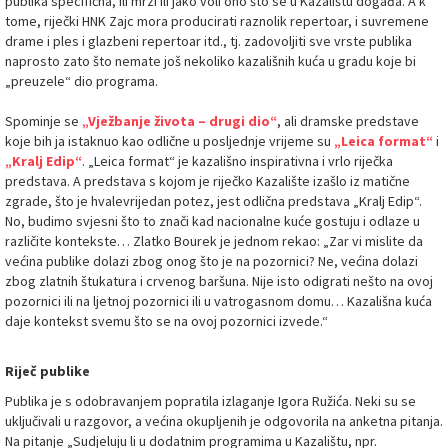
publika specifična, ili mrzi ili jako voli ono što se u Kazalištu događa. A k
tome, riječki HNK Zajc mora producirati raznolik repertoar, i suvremene
drame i ples i glazbeni repertoar itd., tj. zadovoljiti sve vrste publika
naprosto zato što nemate još nekoliko kazališnih kuća u gradu koje bi
„preuzele“ dio programa.
Spominje se
„Vježbanje života – drugi dio“
, ali dramske predstave
koje bih ja istaknuo kao odlične u posljednje vrijeme su
„Leica format“
i
„Kralj Edip“
. „Leica format“ je kazališno inspirativna i vrlo riječka
predstava. A predstava s kojom je riječko Kazalište izašlo iz matične
zgrade, što je hvalevrijedan potez, jest odlična predstava „Kralj Edip“.
No, budimo svjesni što to znači kad nacionalne kuće gostuju i odlaze u
različite kontekste… Zlatko Bourek je jednom rekao: „Zar vi mislite da
većina publike dolazi zbog onog što je na pozornici? Ne, većina dolazi
zbog zlatnih štukatura i crvenog baršuna. Nije isto odigrati nešto na ovoj
pozornici ili na ljetnoj pozornici ili u vatrogasnom domu… Kazališna kuća
daje kontekst svemu što se na ovoj pozornici izvede.“
Riječ publike
Publika je s odobravanjem popratila izlaganje Igora Ružića. Neki su se
uključivali u razgovor, a većina okupljenih je odgovorila na anketna pitanja.
Na pitanje „Sudjeluju li u dodatnim programima u Kazalištu, npr.