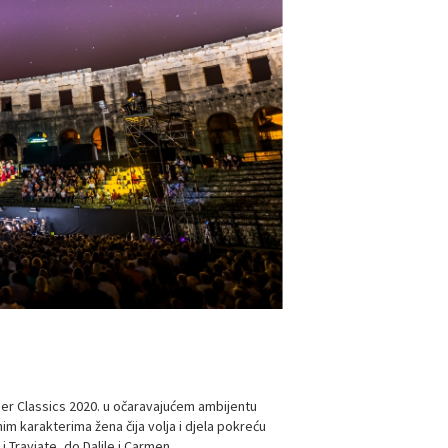
mmer Classics 2020. u očaravajućem ambijentu
im karakterima žena čija volja i djela pokreću
 Traviate, do Dalile i Carmen.