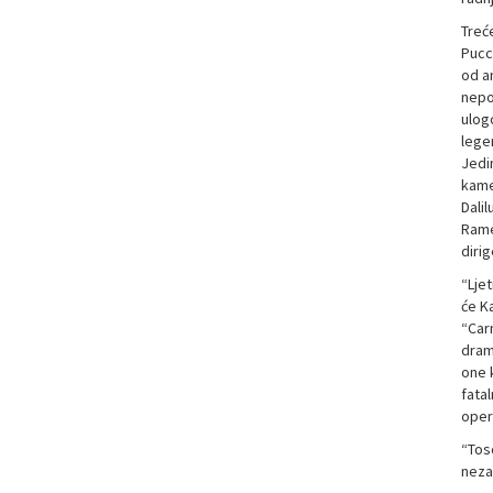
Treć
Pucc
od an
nepot
ulog
lege
Jedin
kame
Dalil
Rame
diri
“Lje
će K
“Car
dram
one k
fatal
oper
“Tosc
neza