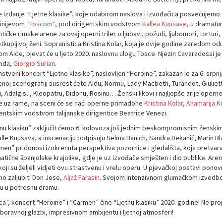
e izdanje “Ljetne klasike”, koje odabirom naslova i izvođačica posvećujemo
inijevom “
Toscom
“, pod dirigentskim vodstvom
Kallea Kuusave
, u dramaturg
tičke rimske arene za ovaj operni triler o ljubavi, požudi, ljubomori, torturi, 
kupljivoj ženi. Sopranistica Kristina Kolar, koja je dvije godine zaredom odu
om Aide, pjevat će u ljeto 2020. naslovnu ulogu Tosce. Njezin Cavaradossi j
nda,
Giorgio Surian
.
stveni koncert “Ljetne klasike”, naslovljen “Heroine”, zakazan je za 6. srpn
noj scenografiji susrest ćete Aidu, Normu, Lady Macbeth, Turandot, Giuliet
u, Adalgisu, Kleopatru, Didonu, Rosinu… Ženski likovi i najljepše arije oper
 uz rame, na sceni će se naći operne primadone
Kristina Kolar
,
Anamarija 
gentskim vodstvom talijanske dirigentice Beatrice Venezi.
tnu klasiku” zaključit ćemo 6. kolovoza još jednim beskompromisnim ženski
alle Kuusava, a inscenaciju potpisuju Selma Banich, Sandra Dekanić, Marin Bl
men” pridonosi izokrenuta perspektiva pozornice i gledališta, koja pretvar
atične španjolske krajolike, gdje je uz izvođače smješten i dio publike. Are
oji su željeli vidjeti ovu strastvenu i vrelu operu. U pjevačkoj postavi pon
no zaljubiti Don Jose,
Aljaž Farasin
. Svojom intenzivnom glumačkom izvedbom
u u potresnu dramu.
a”, koncert “Heroine” i “Carmen” čine “Ljetnu klasiku” 2020. godine! Ne prop
boravnoj glazbi, impresivnom ambijentu i ljetnoj atmosferi!