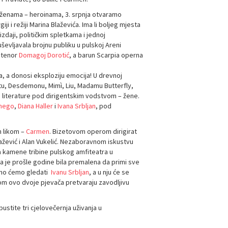
 ženama – heroinama, 3. srpnja otvaramo
iji i režiji Marina Blaževića. Ima li boljeg mjesta
izdaji, političkim spletkama i jednoj
ševljavala brojnu publiku u pulskoj Areni
e tenor
Domagoj Dorotić
, a barun Scarpia operna
ja, a donosi eksploziju emocija! U drevnoj
tu, Desdemonu, Mimì, Liu, Madamu Butterfly,
ne literature pod dirigentskim vodstvom – žene.
Knego
,
Diana Haller
i
Ivana Srbljan
, pod
m likom –
Carmen
. Bizetovom operom dirigirat
ažević i Alan Vukelić. Nezaboravnom iskustvu
a kamene tribine pulskog amfiteatra u
na je prošle godine bila premalena da primi sve
ovno ćemo gledati
Ivanu Srbljan
, a u nju će se
 ovo dvoje pjevača pretvaraju zavodljivu
ustite tri cjelovečernja uživanja u