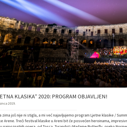
JETNA KLASIKA” 2020: PROGRAM OBJAVLJEN!
osinca 2019.
a zima još nije ni stigla, a mi već najavljujemo program Ljetne klasike / Su
e Arene. Treći festival klasike u Areni bit će posvećen heroinama, impresivn
ju najpoznatijih opera, od Tosca, Turandot i Madame Butterfly, preko Norme i