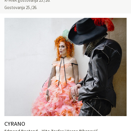
K-HNK gostovanja 25./26.
Gostovanja 25./26.
CYRANO
Edmond Rostand – Vito Taufer i Vesna Đikanović