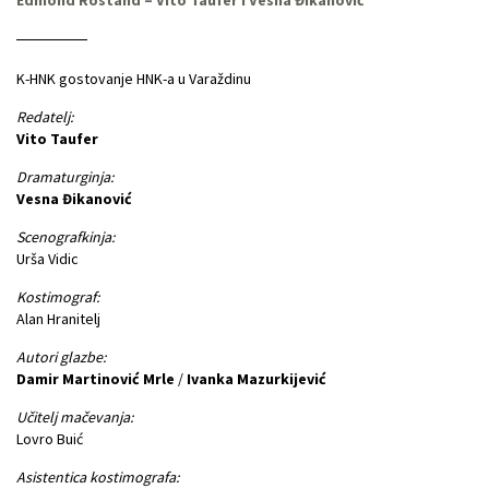
K-HNK gostovanje HNK-a u Varaždinu
Redatelj:
Vito Taufer
Dramaturginja:
Vesna Đikanović
Scenografkinja:
Urša Vidic
Kostimograf:
Alan Hranitelj
Autori glazbe:
Damir Martinović Mrle
/
Ivanka Mazurkijević
Učitelj mačevanja:
Lovro Buić
Asistentica kostimografa: