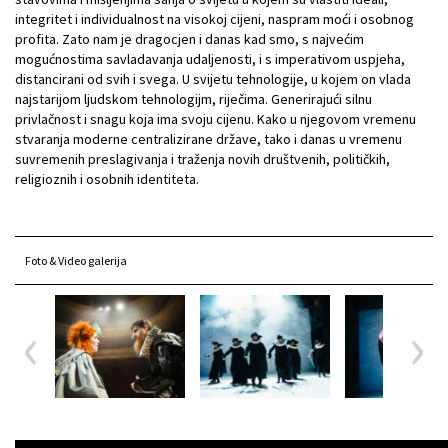
integritet i individualnost na visokoj cijeni, naspram moći i osobnog
profita. Zato nam je dragocjen i danas kad smo, s najvećim
mogućnostima savladavanja udaljenosti, i s imperativom uspjeha,
distancirani od svih i svega. U svijetu tehnologije, u kojem on vlada
najstarijom ljudskom tehnologijm, riječima. Generirajući silnu
privlačnost i snagu koja ima svoju cijenu. Kako u njegovom vremenu
stvaranja moderne centralizirane države, tako i danas u vremenu
suvremenih preslagivanja i traženja novih društvenih, političkih,
religioznih i osobnih identiteta.
Foto & Video galerija