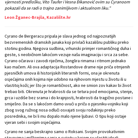
vjernosti predlošku, Vito Taufer i Vesna Đikanović ovim su Cyranoom
pokazali da se radi o trajno zanimljivom i aktualnom liku.”
Leon Žganec-Brajša, Kazalište.hr
Cyrano de Bergeracu pripala je slava jednog od najpoznatijih
bezvremenskih dramskih junaka koji privlači kazališnu publiku preko
stotinu godina. Njegova sudbina, vrhunski primjer romantičnog duha i
geste, s neobičnom lakoćom vezuje našu imaginaciju i srca za sebe.
Cyrano očarava i zavodi riječima, žonglira rimama i ritmom jednako
kao mačem. Ali ova adaptacija Rostandove drame nije priča otmjenih
pjesničkih umova ili historijskih literarnih formi, ona je okrenuta
osjećajima onih kojima nije udobno na njihovom mjestu u životu ili u
vlastitoj koži; jer što je romantičnost, ako ne smion zov kakav bi život
trebao biti. Okrenuta je hrabrosti da se tetura pod emocijama, stenje,
grca i uzdiše bez srama i do krajnjosti, hrabrosti da tragično postane i
smiješno. Da se s lakoćom damo uvući u priču o pjesniku-vojniku koji
zbog svog ružnog nosa odluči osvajati svoju rođakinju preko
posrednika, ne bi li mu dopalo malo njene ljubavi. O tipu koji ostaje
vjeran sebi i svojim osjećajima.
Cyrano ne sanja beskrajno samo o Roksani. Svojim provokativnim
stavovima i mišljenjima sanja o svijetu u kojem su vlastiti ideali,