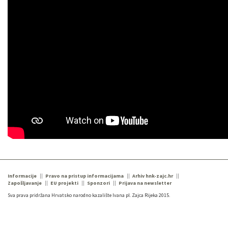
Informacije
Pravo na pristup informacijama
Arhiv hnk-zajc.hr
Zapošljavanje
EU projekti
Sponzori
Prijava na newsletter
Sva prava pridržana Hrvatsko narodno kazalište Ivana pl. Zajca Rijeka 2015.