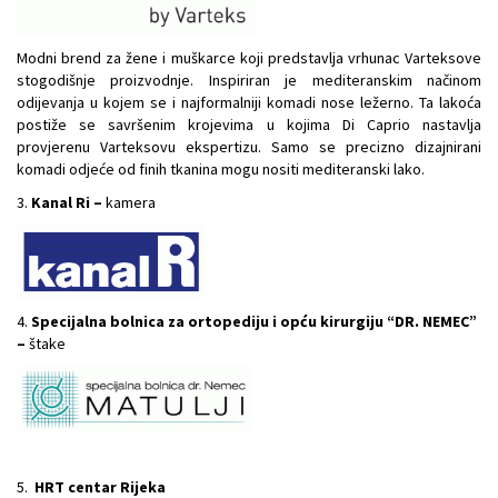
Modni brend za žene i muškarce koji predstavlja vrhunac Varteksove
stogodišnje proizvodnje. Inspiriran je mediteranskim načinom
odijevanja u kojem se i najformalniji komadi nose ležerno. Ta lakoća
postiže se savršenim krojevima u kojima Di Caprio nastavlja
provjerenu Varteksovu ekspertizu. Samo se precizno dizajnirani
komadi odjeće od finih tkanina mogu nositi mediteranski lako.
3.
Kanal Ri –
kamera
4.
Specijalna bolnica za ortopediju i opću kirurgiju “DR. NEMEC”
–
štake
5.
HRT centar Rijeka