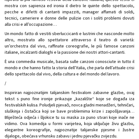
mostra con sapienza ed ironia il dietro le quinte dello spettacolo,
pecche e difetti di cantanti impazziti, manager affamati di soldi,
tecnici, cameriere e donne delle pulizie con i soliti problemi dovuti
alla crisi e all’occupazione…
Un mondo fatto di vestiti sberluccicanti e lustrini che nasconde molto
altro, mostrato allo spettatore attraverso il teatro di varietà:
un’orchestra dal vivo, raffinate coreografie, le più famose canzoni
italiane, incalzanti dialoghi e la passione dei nostri attori-cantanti.
È una commedia musicale, basata sulle canzoni conosciute in tutto il
mondo e che hanno fatto la storia dell’Italia, che parla dell’attuale crisi
dello spettacolo dal vivo, della cultura e del mondo del lavoro.
/
Inspiriran najpoznatijim talijanskim festivalom zabavne glazbe, ovaj
tekst s puno fine ironije prikazuje „kazalište“ koje se događa iza
festivalskih kulisa. Poludjeli pjevači, novca gladni menadžeri, tehničari,
sluškinja i čistačica koji se bave problemima krize i zapošljavanja…
Bliješteća odjeća i šljokice tu su maska za puno stvari koje inače ne
vidimo. Ova komedija u formi varijetea, koja uključuje živu glazbu,
elegantne koreografije, najpoznatije talijanske pjesme i žustre
dijaloge, obećava vrhunsku zabavu i jednu pjevačku zvijezdu.