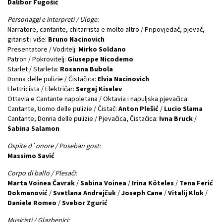
Dalibor Fugošić
Personaggi e interpreti / Uloge:
Narratore, cantante, chitarrista e molto altro / Pripovjedač, pjevač,
gitarist i više:
Bruno Nacinovich
Presentatore / Voditelj:
Mirko Soldano
Patron / Pokrovitelj:
Giuseppe Nicodemo
Starlet / Starleta:
Rosanna Bubola
Donna delle pulizie / Čistačica:
Elvia Nacinovich
Elettricista / Električar:
Sergej Kiselev
Ottavia e Cantante napoletana / Oktavia i napuljska pjevačica:
Cantante, Uomo delle pulizie / Čistač:
Anton Plešić
/
Lucio Slama
Cantante, Donna delle pulizie / Pjevačica, Čistačica:
Ivna Bruck
/
Sabina Salamon
Ospite d`onore / Poseban gost:
Massimo Savić
Corpo di ballo / Plesači:
Marta Voinea Čavrak
/
Sabina Voinea
/
Irina Köteles
/
Tena Ferić
Dokmanović
/
Svetlana Andrejčuk
/
Joseph Cane
/
Vitalij Klok
/
Daniele Romeo
/
Svebor Zgurić
Musicisti / Glazbenici: