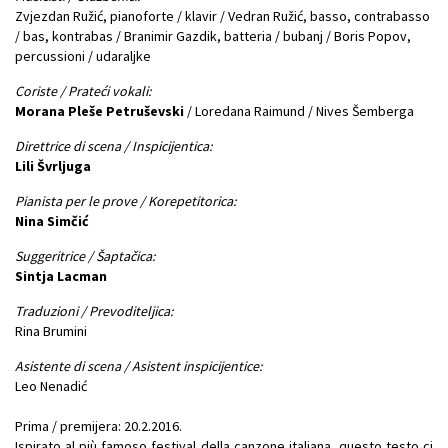
Zvjezdan Ružić, pianoforte / klavir / Vedran Ružić, basso, contrabasso
/ bas, kontrabas / Branimir Gazdik, batteria / bubanj / Boris Popov,
percussioni / udaraljke
Coriste / Prateći vokali:
Morana Pleše Petruševski
/ Loredana Raimund / Nives Šemberga
Direttrice di scena / Inspicijentica:
Lili Švrljuga
Pianista per le prove / Korepetitorica:
Nina Simčić
Suggeritrice / Šaptačica:
Sintja Lacman
Traduzioni / Prevoditeljica:
Rina Brumini
Asistente di scena / Asistent inspicijentice:
Leo Nenadić
Prima / premijera: 20.2.2016.
Ispirato al più famoso festival della canzone italiana, questo testo ci