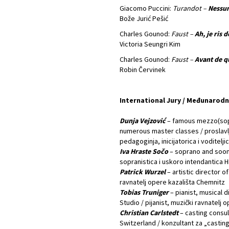
Giacomo Puccini:
Turandot –
Nessu
Bože Jurić Pešić
Charles Gounod:
Faust –
Ah, je ris 
Victoria Seungri Kim
Charles Gounod:
Faust –
Avant de qu
Robin Červinek
International Jury / Međunarodni
Dunja Vejzović
– famous mezzo(sopr
numerous master classes / proslavl
pedagoginja, inicijatorica i voditelj
Iva Hraste Sočo
– soprano and soon
sopranistica i uskoro intendantica 
Patrick Wurzel
– artistic director 
ravnatelj opere kazališta Chemnitz
Tobias Truniger
– pianist, musical 
Studio / pijanist, muzički ravnatel
Christian Carlstedt
– casting consul
Switzerland / konzultant za „casting“