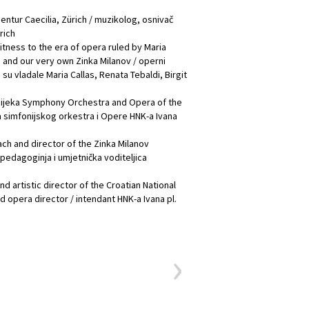
entur Caecilia, Zürich / muzikolog, osnivač
rich
itness to the era of opera ruled by Maria
on and our very own Zinka Milanov / operni
su vladale Maria Callas, Renata Tebaldi, Birgit
Rijeka Symphony Orchestra and Opera of the
ga simfonijskog orkestra i Opere HNK-a Ivana
ch and director of the Zinka Milanov
pedagoginja i umjetnička voditeljica
 artistic director of the Croatian National
d opera director / intendant HNK-a Ivana pl.