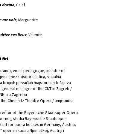
n dorma
, Calaf
de me voir
, Marguerite
itter ces lieux
, Valentin
 žiri
ano), vocal pedagogue, initiator of
jena (mezzo)sopranistica, vokalna
ica brojnih pjevačkih majstorskih tečajeva
 general manager of the CNT in Zagreb /
HNK-a u Zagrebu
of the Chemnitz Theatre Opera / umjetnički
director of the Bayerische Staatsoper Opera
j opernog studia Bayerische Staatsoper
tant for opera houses in Germany, Austria,
 opernih kuća u Njemačkoj, Austriji i