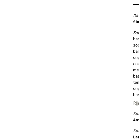
Dir
Si
Soli
bar
so
bar
sop
co
me
bas
ten
sop
bar
Rij
Kon
An
Kor
La