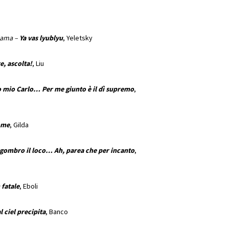
dama –
Ya vas lyublyu
, Yeletsky
e, ascolta!
, Liu
o mio Carlo… Per me giunto è il dì supremo
,
ome
, Gilda
sgombro il loco… Ah, parea che per incanto
,
 fatale
, Eboli
 ciel precipita
, Banco