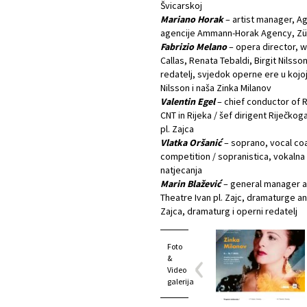
Švicarskoj
Mariano Horak
– artist manager, Ag
agencije Ammann-Horak Agency, Zü
Fabrizio Melano
– opera director, w
Callas, Renata Tebaldi, Birgit Nilss
redatelj, svjedok operne ere u kojoj 
Nilsson i naša Zinka Milanov
Valentin Egel
– chief conductor of 
CNT in Rijeka / šef dirigent Riječko
pl. Zajca
Vlatka Oršanić
– soprano, vocal coa
competition / sopranistica, vokalna 
natjecanja
Marin Blažević
– general manager and
Theatre Ivan pl. Zajc, dramaturge an
Zajca, dramaturg i operni redatelj
Foto
&
Video
galerija