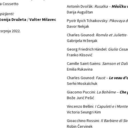
a Cossetto
Antonín Dvořák:
Rusalka –
Měsíčku 
Darija Auguštan
picijenti:
tonija Družeta
/
Valter Milavec
Pyotr Ilyich Tchaikovsky:
Pikovaya 
Davor Nekjak
 srpnja 2022.
Charles Gounod:
Roméo et Juliette
Gabrijela Hrženjak
Georg Friedrich Händel:
Giulio Cesar
Franko Klisović
Camille Saint-Saëns:
Samson et Dali
Emilia Rukavina
Charles Gounod:
Faust –
Le veau d’
Serhii Moskalchuk
Giacomo Puccini:
La Bohème –
Che 
Bože Jurić Pešić
Vincenzo Bellini:
I Capuleti e i Monte
Victoria Seungri Kim
Gioacchino Rossini:
Il Barbiere di Siv
Robin Červinek