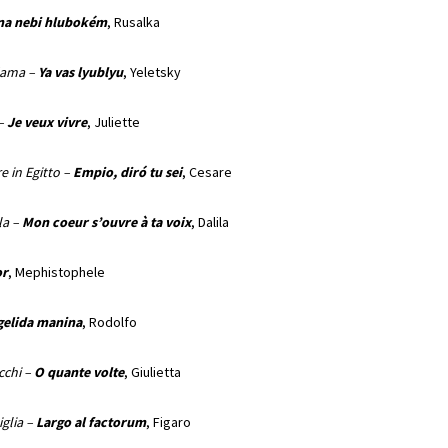
na nebi hlubokém
, Rusalka
dama –
Ya vas lyublyu
, Yeletsky
 –
Je veux vivre
, Juliette
e in Egitto –
Empio, diró tu sei
, Cesare
la –
Mon coeur s’ouvre à ta voix
, Dalila
or
, Mephistophele
gelida manina
, Rodolfo
cchi –
O quante volte
, Giulietta
iglia –
Largo al factorum
, Figaro