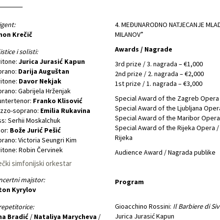
igent:
4. MEĐUNARODNO NATJECANJE MLADI
mon Krečič
MILANOV”
Awards / Nagrade
stice i solisti:
itone:
Jurica Jurasić Kapun
3rd prize / 3. nagrada – €1,000
prano:
Darija Auguštan
2nd prize / 2. nagrada – €2,000
itone:
Davor Nekjak
1st prize / 1. nagrada – €3,000
rano: Gabrijela Hrženjak
Special Award of the Zagreb Oper
untertenor:
Franko Klisović
Special Award of the Ljubljana Ope
zzo-soprano:
Emilia Rukavina
Special Award of the Maribor Oper
s: Serhii Moskalchuk
Special Award of the Rijeka Opera 
or:
Bože Jurić Pešić
Rijeka
rano: Victoria Seungri Kim
itone: Robin Červinek
Audience Award / Nagrada publike
ečki simfonijski orkestar
certni majstor:
Program
ton Kyrylov
Gioacchino Rossini:
Il Barbiere di Siv
epetitorice:
Jurica Jurasić Kapun
na Bradić
/
Nataliya Marycheva
/