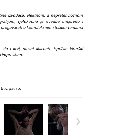
štine izvođača, efektnom, a nepretencioznom
grafijom, cjelokupna je izvedba umjereno i
a progovarati o kompleksnim i teškim temama
zla i krvi, plesni Macbeth ispričan kirurški
i impresivno.
e bez pauze.