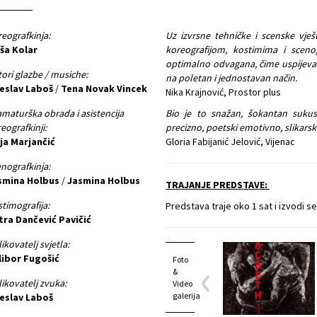
eografkinja:
Uz izvrsne tehničke i scenske vje
ša Kolar
koreografijom, kostimima i sceno
optimalno odvagana, čime uspijev
ori glazbe / musiche:
na poletan i jednostavan način.
šeslav Laboš
/
Tena Novak Vincek
Nika Krajnović, Prostor plus
maturška obrada i asistencija
Bio je to snažan, šokantan sukus 
eografkinji:
precizno, poetski emotivno, slikarsk
ja Marjančić
Gloria Fabijanić Jelović, Vijenac
nografkinja:
smina Holbus
/
Jasmina Holbus
TRAJANJE PREDSTAVE:
timografija:
Predstava traje oko 1 sat i izvodi s
tra Dančević Pavičić
ikovatelj svjetla:
libor Fugošić
Foto
&
ikovatelj zvuka:
Video
galerija
šeslav Laboš