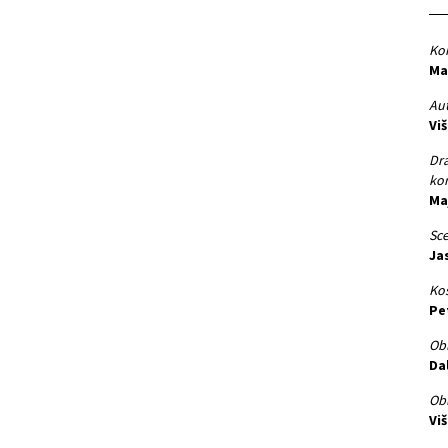
Kor
Ma
Aut
Vi
Dra
kor
Ma
Sce
Ja
Kos
Pe
Obl
Da
Obl
Vi