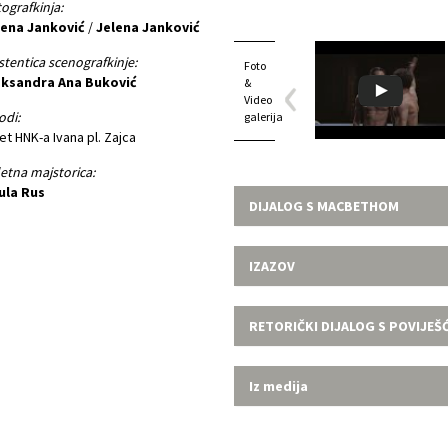
ografkinja:
lena Janković
/
Jelena Janković
stentica scenografkinje:
Foto
eksandra Ana Buković
&
Video
odi:
galerija
et HNK-a Ivana pl. Zajca
etna majstorica:
ula Rus
DIJALOG S MACBETHOM
IZAZOV
RETORIČKI DIJALOG S POVIJEŠ
Iz medija