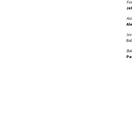
Fot
Je
Asi
Al
Izv
Bal
Bal
Pa