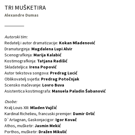
TRI MUŠKETIRA
Alexandre Dumas
Autorski tim:
Redatelj i autor dramatizacije:
Kokan Mladenović
Dramaturginja:
Magdalena Lupi Alvir
Scenografkinja:
Marija Kalabić
Kostimografkinja:
Tatjana Radišić
Skladateljica:
Irena Popović
Autor tekstova songova:
Predrag Lucić
Oblikovatelj svjetla:
Predrag Potočnjak
Scensko mačevanje:
Lovro Buva
Asistentica kostimografa:
Manuela Paladin Šabanović
Osobe:
Kralj Louis XIII:
Mladen Vujčić
Kardinal Richelieu, francuski premijer:
Damir Orlić
D`Artagnan, Gaskonjacigor:
Igor Kovač
Athos, mušketir:
Jasmin Mekić
Porthos, mušketir:
Dražen Mikulić