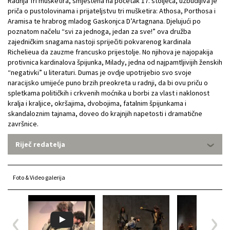
Radnja Tri mušketira, smještena na početak 17. stoljeća, uzbudljiva je
priča o pustolovinama i prijateljstvu tri mušketira: Athosa, Porthosa i
Aramisa te hrabrog mladog Gaskonjca D’Artagnana. Djelujući po
poznatom načelu “svi za jednoga, jedan za sve!” ova družba
zajedničkim snagama nastoji spriječiti pokvarenog kardinala
Richelieua da zauzme francusko prijestolje. No njihova je najopakija
protivnica kardinalova špijunka, Milady, jedna od najpamtljivijih ženskih
“negativki” u literaturi. Dumas je ovdje upotrijebio svo svoje
naracijsko umijeće puno brzih preokreta u radnji, da bi ovu priču o
spletkama političkih i crkvenih moćnika u borbi za vlast i naklonost
kralja i kraljice, okršajima, dvobojima, fatalnim špijunkama i
skandaloznim tajnama, doveo do krajnjih napetosti i dramatične
završnice.
Riječ redatelja
Foto & Video galerija