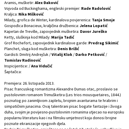
Aramis, mušketir:
Alex Đaković
Vojvoda od Buckinghama, engleski premijer:
Rade Radolović
Kraljica:
Nika Mišković
Milady, grofica de Winter, kardinalova povjerenica:
Tanja Smoje
Gospođica Bonacieux, kraljičina družbenica:
Jelena Lopatić
Kapetan de Treville, zapovjednik mušketira:
Davor Jureško
Ketty, sluškinja kod Milady:
Marija Tadić
Grof Rochefort, zapovijednik kardinalove garde:
Predrag Sikimić
Planchet, sluga kod mušketira:
Denis Brižić
Gardisti: Dmitrij Andrejčuk /
Vitalij Klok
/
Darko Petković
/
Tomislav Radinović
Inspicijentice: /
Ana Vidučić
Šaptačica:
Premijera: 26. listopada 2013.
Pisac francuskog romantizma Alexandre Dumas otac, proslavio se
pustolovnim romanom Trimušketira (Les trios mousquetaires, 1844.)
poznatog po zanimljivom zapletu, brojnim avanturama te hrabrim i
simpatičnim junacima. Ovaj talentirani pisac bogate fantazije i živoga
duha, svojim je povijesno-pustolovnim romanima utjecao na europsku
popularnu literaturu kao i na filmsku umjetnost koja donosi brojne
poznate ekranizacije njegovih djela.