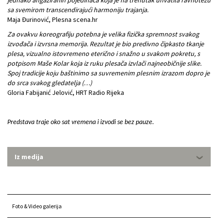
sa svemirom transcendirajući harmoniju trajanja.
Maja Đurinović, Plesna scena.hr
Za ovakvu koreografiju potebna je velika fizička spremnost svakog
izvođača i izvrsna memorija. Rezultat je bio predivno čipkasto tkanje
plesa, vizualno istovremeno eterično i snažno u svakom pokretu, s
potpisom Maše Kolar koja iz ruku plesača izvlači najneobičnije slike.
Spoj tradicije koju baštinimo sa suvremenim plesnim izrazom dopro je
do srca svakog gledatelja (…)
Gloria Fabijanić Jelović, HRT Radio Rijeka
Predstava traje oko sat vremena i izvodi se bez pauze.
Iz medija
Foto & Video galerija