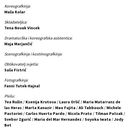
Koreografkinja:
Maša Kolar
Skladateljica:
Tena Novak Vincek
Dramaturška i koreografska asistentica:
Maja Marjančić
Scenografkinja i kostimografkinja:
Oblikovatelj svjetla:
Saša Fistrić
Fotografkinja:
Fanni Tutek-Hajnal
Plešu:
Tea Rušin
/
Ksenija Krutova
/
Laura Orlić
/
Maria Matarranz de
las Heras
/
Marta Kanazir
/
Mao Fujita
/
Ali Tabbouch
/
Michele
Pastorini
/
Carlos Huerta Pardo
/
Nicola Prato
/
Tilman Patzak
/
Svebor Zgurić
/
Maria del Mar Hernandez
/
Soyoka Iwata
/
Jody
Bet