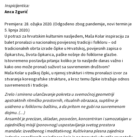
Inspicijentica:
Anca Zgurić
Premijera: 28. ožujka 2020. (Odgođeno zbog pandemije, novi termin je
5. lipnja 2020.)
U potrazi za hrvatskim kulturnim nasljeđem, Maša Kolar inspiraciju za
balet pronalazi u nacionalnoj povijesnoj tradiciji i folkloru – od
tradicionalnih obrta izrade čipke u Hrvatskoj, povijesnih zapisa o
čipkarstvu, života čipkarica, paške nošnje do folklorne glazbe.
Istovremeno postavlja pitanja: koliko je to nasljeđe danas važno i
kako ono može pronaći suživot sa suvremenim društvom?
Maša Kolar u paškoj čipki, u njenoj strukturi i ritmu pronalazi izvor za
stvaranja koreografske strukture, a kroz temu čipke istražuje odnos
suvremenosti i tradicije.
Zrelo i smireno ulančavanje pokreta u svemoćnoj geometriji
apstraktnih ritmičko prostornih, ritualnih obrazaca, suptilno je
usidreno u folklornu baštinu, a da pritom ne gubi na suvremenom
dojmu. (…)
Ansambl je precizan, skladan, posvećen, koncentriran i samozatajan u
zajedničkoj misiji (ponovnog) uspostavljanja svetog prostora
mandale: izvedbenog i meditativnog. Kultivirana plesna zajednica
jednako angažiranih pojedinaca koja je na trenutak uhvatila ravnotežu