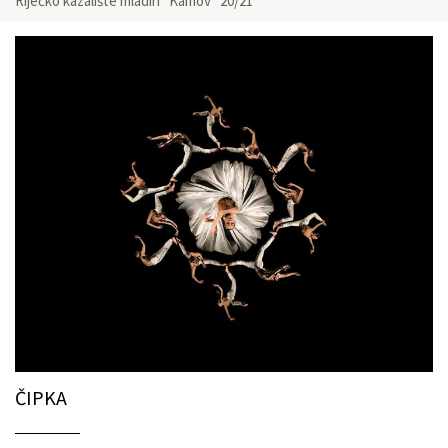
Riječko kazalište mladih “Kamov” 20/21
ČIPKA