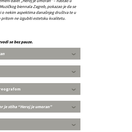
emeni balet „Heroj je umoran” – nastao u
i Muzičkog biennala Zagreb, pokazao je da se
 o nekim aspektima današnjeg društva te u
 pritom ne izgubiti estetsku kvalitetu.
zvodi se bez pauze.
ran
oreografom
or je stiha “Heroj je umoran”