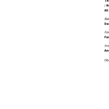
Th
/
N
Al
Bal
Da
Fot
Fa
Ins
An
Obn