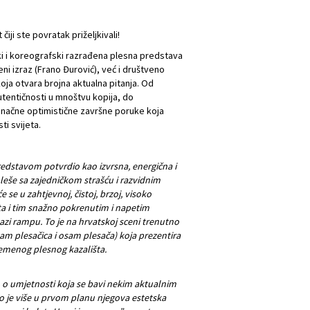
čiji ste povratak priželjkivali!
ki i koreografski razrađena plesna predstava
i izraz (Frano Đurović), već i društveno
ja otvara brojna aktualna pitanja. Od
utentičnosti u mnoštvu kopija, do
onačne optimistične završne poruke koja
ti svijeta.
edstavom potvrdio kao izvrsna, energična i
eše sa zajedničkom strašću i razvidnim
e u zahtjevnoj, čistoj, brzoj, visoko
rta i tim snažno pokrenutim i napetim
azi rampu. To je na hrvatskoj sceni trenutno
am plesačica i osam plesača) koja prezentira
emenog plesnog kazališta.
 o umjetnosti koja se bavi nekim aktualnim
o je više u prvom planu njegova estetska