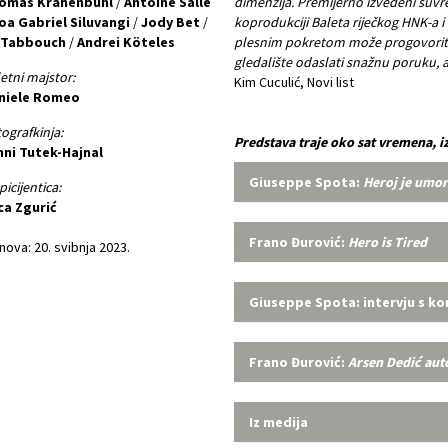
omas Krähenbühl
/
Antoine Salle
dimenzija. Premijerno izvedeni suvr
oa Gabriel Siluvangi
/
Jody Bet
/
koprodukciji Baleta riječkog HNK-a 
i Tabbouch
/
Andrei Köteles
plesnim pokretom može progovoriti
gledalište odaslati snažnu poruku, a
etni majstor:
Kim Cuculić, Novi list
niele Romeo
ografkinja:
Predstava traje oko sat vremena, i
nni Tutek-Hajnal
Giuseppe Spota:
Heroj je umo
picijentica:
ca Zgurić
Frano Đurović:
Hero is Tired
ova: 20. svibnja 2023.
Giuseppe Spota: intervju s k
Frano Đurović:
Arsen Dedić aut
Iz medija