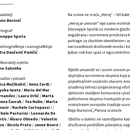
adatelj:
Na scenu se vraća „Heroj“ – hit-balet 
ano Đurović
„Heroj je umoran” nije samo estets
(Giuseppe Spota) uz moderni glazben
eograf:
angažirana i suvremena predstava ko
useppe Spota
potrage za vlastitim identitetom i a
timografkinja i scenografkinja:
narcisoidnosti društvenih mreža i k
tra Dančević Pavičić
ljubav vidi kao spas iz egocentričnos
ikovatelj svjetla:
no Salsinha
Riječki ansambl se i ovom novom pr
dojmljiva suvremena skupina koja pl
sačice i plesači:
pojedinačnim osobnim stavom; kreće s
lica Mučibabić
/
Anna Zardi
/
izrađenoj tehnici iznijansiranog efo
yoka Iwata
/
Maria del Mar
tjelesnim medijem komunicira i prel
rnandez
/
Laura Orlić
/
Marta
jedinstvena skupina (nastupilo je os
inea Čavrak
/
Tea Rušin
/
Marta
mainstream europske tradicije suvr
nazir
/
Rachele Cortopassi
/ /
Maja Đurinović, Plesna scena.hr
chele Pastorini
/
Leonardo De
ntis
/
Álvaro Olmedo
/
Valentin
Obično o baletu ne razmišljamo kao
ou
/
Nicola Prato
/
Janne Boere
/
društveno-političkim pitanjima, neg