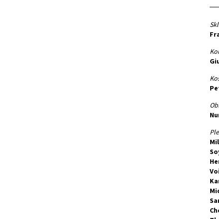
Skl
Fr
Kor
Gi
Kos
Pe
Obl
Nu
Ple
Mi
So
He
Vo
Ka
Mi
Sa
Ch