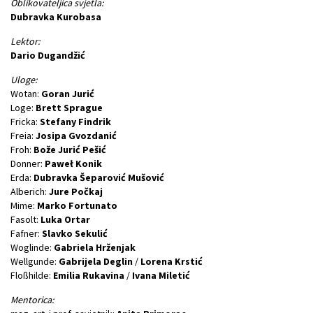
Oblikovateljica svjetla:
Dubravka Kurobasa
Lektor:
Dario Dugandžić
Uloge:
Wotan:
Goran Jurić
Loge:
Brett Sprague
Fricka:
Stefany Findrik
Freia:
Josipa Gvozdanić
Froh:
Bože Jurić Pešić
Donner:
Paweł Konik
Erda:
Dubravka Šeparović Mušović
Alberich:
Jure Počkaj
Mime:
Marko Fortunato
Fasolt:
Luka Ortar
Fafner:
Slavko Sekulić
Woglinde:
Gabriela Hrženjak
Wellgunde:
Gabrijela Deglin
/
Lorena Krstić
Floßhilde:
Emilia Rukavina
/
Ivana Miletić
Mentorica: