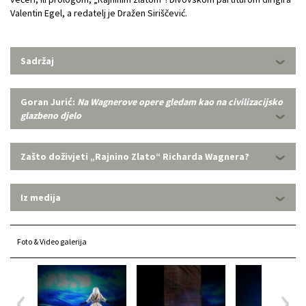
Valentin Egel, a redatelj je Dražen Siriščević.
Sadržaj
Goran Jurić:
Na Wagnerove opere gledam kao na civilizacijsko
glazbeno djelo
Zašto doživjeti „Rajnino Zlato“ Richarda Wagnera?
Iz medija
Foto & Video galerija