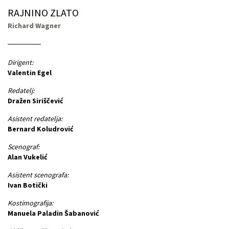
RAJNINO ZLATO
Richard Wagner
Dirigent:
Valentin Egel
Redatelj:
Dražen Siriščević
Asistent redatelja:
Bernard Koludrović
Scenograf:
Alan Vukelić
Asistent scenografa:
Ivan Botički
Kostimografija:
Manuela Paladin Šabanović