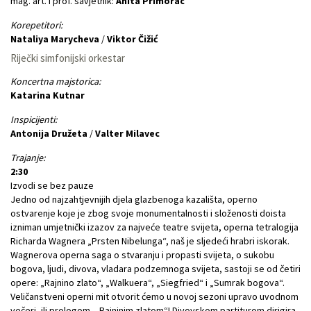
mag. art. i prof. savjetnik:
Anita Primorac
Korepetitori:
Nataliya Marycheva
/
Viktor Čižić
Riječki simfonijski orkestar
Koncertna majstorica:
Katarina Kutnar
Inspicijenti:
Antonija Družeta
/
Valter Milavec
Trajanje:
2:30
Izvodi se bez pauze
Jedno od najzahtjevnijih djela glazbenoga kazališta, operno
ostvarenje koje je zbog svoje monumentalnosti i složenosti doista
izniman umjetnički izazov za najveće teatre svijeta, operna tetralogija
Richarda Wagnera „Prsten Nibelunga“, naš je sljedeći hrabri iskorak.
Wagnerova operna saga o stvaranju i propasti svijeta, o sukobu
bogova, ljudi, divova, vladara podzemnoga svijeta, sastoji se od četiri
opere: „Rajnino zlato“, „Walkuera“, „Siegfried“ i „Sumrak bogova“.
Veličanstveni operni mit otvorit ćemo u novoj sezoni upravo uvodnom
večeri, ili prologom, „Rajninim zlatom“! Divovskom partiturom dirigira