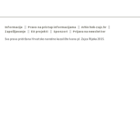
Informacije
Pravo na pristup informacijama
Arhiv hnk-zajc.hr
Zapošljavanje
EU projekti
Sponzori
Prijava na newsletter
Sva prava pridržana Hrvatsko narodno kazalište Ivana pl. Zajca Rijeka 2015.