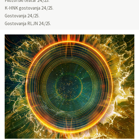
Filozofski teatar 24./25.
K-HNK gostovanja 24./25.
Gostovanja 24./25.
Gostovanja RLJN 24./25.