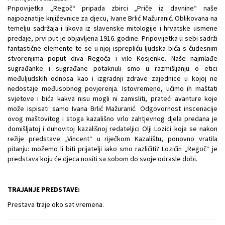
Pripovijetka „Regoč“ pripada zbirci „Priče iz davnine“ naše
najpoznatije književnice za djecu, Ivane Brlić Mažuranić. Oblikovana na
temelju sadržaja i likova iz slavenske mitologije i hrvatske usmene
predaje, prvi put je objavljena 1916. godine. Pripovijetka u sebi sadrži
fantastične elemente te se u njoj isprepliću ljudska bića s čudesnim
stvorenjima poput diva Regoča i vile Kosjenke. Naše najmlađe
sugrađanke i sugrađane potaknuli smo u razmišljanju o etici
međuljudskih odnosa kao i izgradnji zdrave zajednice u kojoj ne
nedostaje međusobnog povjerenja. Istovremeno, učimo ih maštati
svjetove i bića kakva nisu mogli ni zamisliti, prateći avanture koje
može ispisati samo Ivana Brlić Mažuranić. Odgovornost inscenacije
ovog maštovitog i stoga kazališno vrlo zahtjevnog djela predana je
domišljatoj i duhovitoj kazališnoj redateljici Olji Lozici koja se nakon
režije predstave „Vincent“ u riječkom Kazalištu, ponovno vratila
pitanju: možemo li biti prijatelji iako smo različiti? Lozičin „Regoč“ je
predstava koju će djeca nositi sa sobom do svoje odrasle dobi.
TRAJANJE PREDSTAVE:
Prestava traje oko sat vremena.