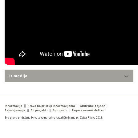
Iz medija
Informacije
Pravo na pristup informacijama
Arhiv hnk-zajc.hr
Zapošljavanje
EU projekti
Sponzori
Prijava na newsletter
Sva prava pridržana Hrvatsko narodno kazalište Ivana pl. Zajca Rijeka 2015.