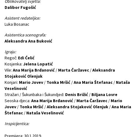
Oblikovatelj svjetla:
Dalibor Fugošić
Asistent redateljice:
Luka Bosanac
Asistentica scenografa:
Aleksandra Ana Buković
Igraju:
Regoč:
Edi Ćelić
Kosjenka:
Jelena Lopatić
Vile:
Ana Marija Brđanović
/
Marta Čaržavec
/
Aleksandra
Stojaković Olenjuk
Konjari:
Mario Jovev
/
Tonka Mršić
/
Ana Maria Štefanac
/
Nataša
Veselinović
Stražari / Šukunbaka i Šukundjed:
Denis Brižić
/
Biljana Lovre
Seoska djeca:
Ana Marija Brđanović
/
Marta Čaržavec
/
Mario
Jovev
/
Tonka Mršić
/
Aleksandra Stojaković Olenjuk
/
Ana Maria
Štefanac
/
Nataša Veselinović
Inspicijentica:
Premijera: 30.1.2019.