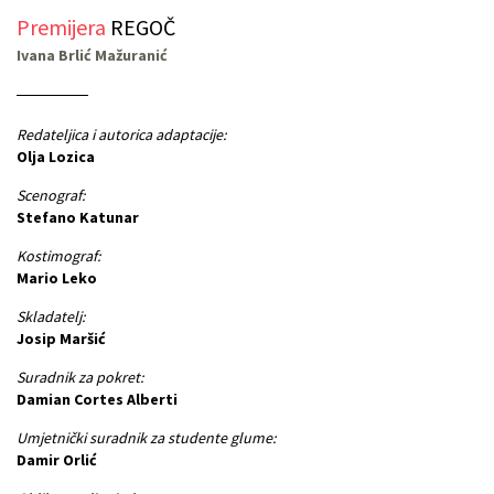
Premijera
REGOČ
Ivana Brlić Mažuranić
Redateljica i autorica adaptacije:
Olja Lozica
Scenograf:
Stefano Katunar
Kostimograf:
Mario Leko
Skladatelj:
Josip Maršić
Suradnik za pokret:
Damian Cortes Alberti
Umjetnički suradnik za studente glume:
Damir Orlić